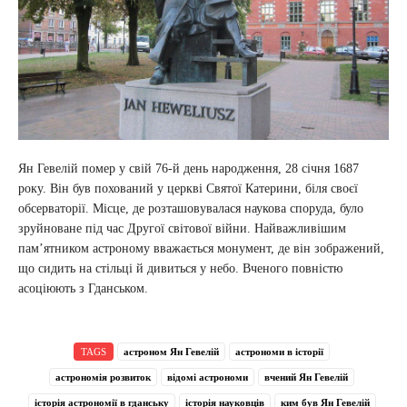
Ян Гевелій помер у свій 76-й день народження, 28 січня 1687
року. Він був похований у церкві Святої Катерини, біля своєї
обсерваторії. Місце, де розташовувалася наукова споруда, було
зруйноване під час Другої світової війни. Найважливішим
пам’ятником астроному вважається монумент, де він зображений,
що сидить на стільці й дивиться у небо. Вченого повністю
асоціюють з Гданськом.
TAGS
астроном Ян Гевелій
астрономи в історії
астрономія розвиток
відомі астрономи
вчений Ян Гевелій
історія астрономії в гданську
історія науковців
ким був Ян Гевелій