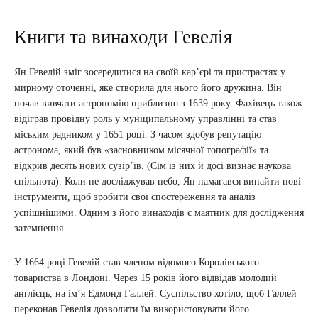
Книги та винаходи Гевелія
Ян Гевелій зміг зосередитися на своїй кар’єрі та пристрастях у
мирному оточенні, яке створила для нього його дружина. Він
почав вивчати астрономію приблизно з 1639 року. Фахівець також
відіграв провідну роль у муніципальному управлінні та став
міським радником у 1651 році. З часом здобув репутацію
астронома, який був «засновником місячної топографії» та
відкрив десять нових сузір’їв. (Сім із них й досі визнає наукова
спільнота). Коли не досліджував небо, Ян намагався винайти нові
інструменти, щоб зробити свої спостереження та аналіз
успішнішими. Одним з його винаходів є маятник для дослідження
затемнення.
У 1664 році Гевелій став членом відомого Королівського
товариства в Лондоні. Через 15 років його відвідав молодий
англієць, на ім’я Едмонд Галлей. Суспільство хотіло, щоб Галлей
переконав Гевелія дозволити їм використовувати його