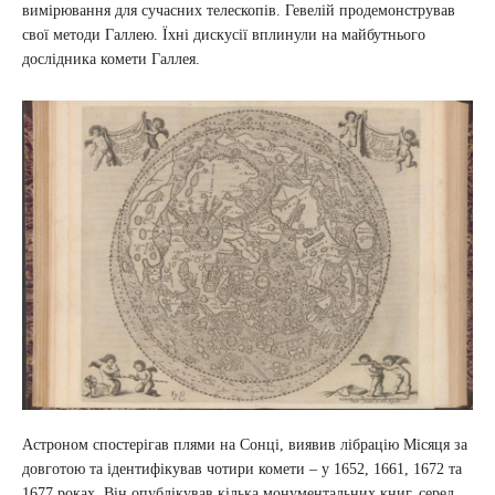
вимірювання для сучасних телескопів. Гевелій продемонстрував
свої методи Галлею. Їхні дискусії вплинули на майбутнього
дослідника комети Галлея.
Астроном спостерігав плями на Сонці, виявив лібрацію Місяця за
довготою та ідентифікував чотири комети – у 1652, 1661, 1672 та
1677 роках. Він опублікував кілька монументальних книг, серед