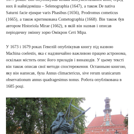
них й найвідоміша – Selenographia (1647), а також De nativa
Saturni facie ejusque varis Phasibus (1656), Prodromus cometicus
(1665), а також критикована Cometographia (1668). Він також був
автором Historiola Mirae (1662), в якій він назвав і описав
періодичну змінну зорю Омікрон Сеті Міра.
У 1673 і 1679 роках Гевелій опублікував книгу під назвою
Machina coelestis, яка є надзвичайно важливою працею астронома,
оскільки містить опис його приладів і винаходів. У цьому тексті
він також описав свої методи спостереження. Останньою книгою,
яку він написав, була Annus climactericus, sive rerum uranicarum
observationum annus quadragesimus nonus. Робота опублікована в
1685 році.