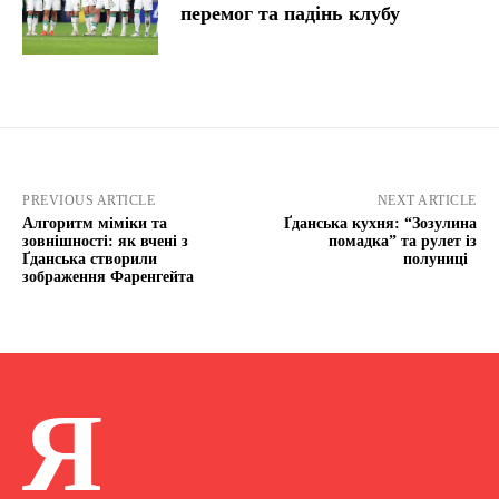
перемог та падінь клубу
PREVIOUS ARTICLE
NEXT ARTICLE
Алгоритм міміки та
Ґданська кухня: “Зозулина
зовнішності: як вчені з
помадка” та рулет із
Ґданська створили
полуниці
зображення Фаренгейта
Я