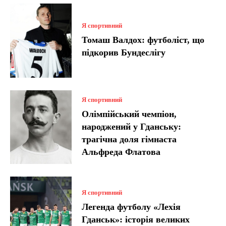
Я спортивний
Томаш Валдох: футболіст, що
підкорив Бундеслігу
Я спортивний
Олімпійський чемпіон,
народжений у Гданську:
трагічна доля гімнаста
Альфреда Флатова
Я спортивний
Легенда футболу «Лехія
Гданськ»: історія великих