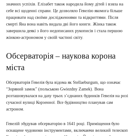
значних успіхів. Елізабет також народила йому дітей і взяла на
себе всі щоденні справи. Це дозволяло Гевелію якомога більше
працювати над своїми дослідженнями та відкриттями. Після
смерті Яна вона навіть видала дві його книги. Жінка також
завершила деякі з його недописаних рукописів і стала першою
жінкою-астрономом у своїй частині світу.
Обсерваторія – наукова корона
міста
Обсерваторія Гевелія була відома як Stellaeburgum, що означає
“Зоряний замок” (польською Gwiezdny Zamek). Вона
розташовувалася на даху трьох з’єднаних будинків Гевелія на розі
сучасної вулиці Корзенної. Все будівництво планував сам
астроном.
Гевелій збудував обсерваторію в 1641 році. Приміщення було
оснащене чудовими інструментами, включаючи великий телескоп