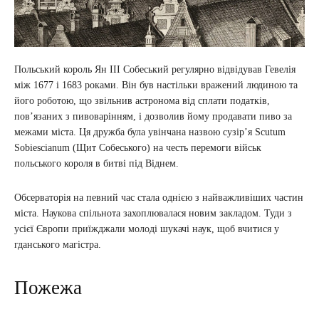
Польський король Ян III Собеський регулярно відвідував Гевелія
між 1677 і 1683 роками. Він був настільки вражений людиною та
його роботою, що звільнив астронома від сплати податків,
пов’язаних з пивоварінням, і дозволив йому продавати пиво за
межами міста. Ця дружба була увінчана назвою сузір’я Scutum
Sobiescianum (Щит Собеського) на честь перемоги військ
польського короля в битві під Віднем.
Обсерваторія на певний час стала однією з найважливіших частин
міста. Наукова спільнота захоплювалася новим закладом. Туди з
усієї Європи приїжджали молоді шукачі наук, щоб вчитися у
гданського магістра.
Пожежа