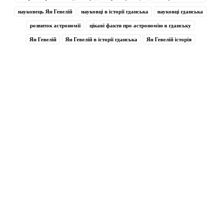
науковець Ян Гевелій
науковці в історії гданська
науковці гданська
розвиток астрономії
цікаві факти про астрономію в гданську
Ян Гевелій
Ян Гевелій в історії гданська
Ян Гевелій історія