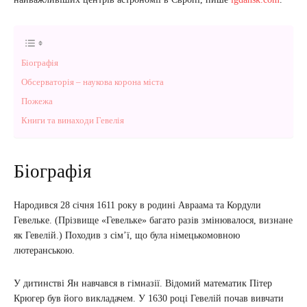
Біографія
Обсерваторія – наукова корона міста
Пожежа
Книги та винаходи Гевелія
Біографія
Народився 28 січня 1611 року в родині Авраама та Кордули
Гевельке. (Прізвище «Гевельке» багато разів змінювалося, визнане
як Гевелій.) Походив з сім’ї, що була німецькомовною
лютеранською.
У дитинстві Ян навчався в гімназії. Відомий математик Пітер
Крюгер був його викладачем. У 1630 році Гевелій почав вивчати