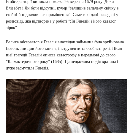
В обсерваторії виникла пожежа 26 вересня 1679 року. Доки
Елізабет і Ян були відсутні, кучер “залишив запалену свічку в
стайні й підпалив все приміщення”. Саме такі дані наведені у
розповіді, яка відтворена у роботі “Ян Гевелій і його каталог
зірок”.
Велика обсерваторія Гевелія внаслідок займання була зруйнована.
Вогонь знищив його книги, інструменти та особисті речі. Після
цієї трагедії Гевелій описав катастрофу в передмові до свого
“Клімактеричного року” (1685). Ця нещаслива подія вразила і
дуже засмутила Гевелія.