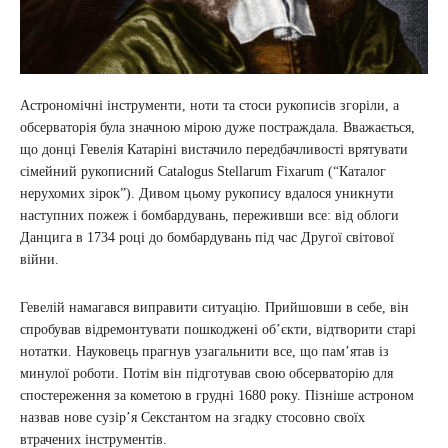
Астрономічні інструменти, ноти та стоси рукописів згоріли, а
обсерваторія була значною мірою дуже постраждала. Вважається,
що донці Гевелія Катаріні вистачило передбачливості врятувати
сімейний рукописний Catalogus Stellarum Fixarum (“Каталог
нерухомих зірок”). Дивом цьому рукопису вдалося уникнути
наступних пожеж і бомбардувань, переживши все: від облоги
Данцига в 1734 році до бомбардувань під час Другої світової
війни.
Гевелій намагався виправити ситуацію. Прийшовши в себе, він
спробував відремонтувати пошкоджені об’єкти, відтворити старі
нотатки. Науковець прагнув узагальнити все, що пам’ятав із
минулої роботи. Потім він підготував свою обсерваторію для
спостереження за кометою в грудні 1680 року. Пізніше астроном
назвав нове сузір’я Секстантом на згадку стосовно своїх
втрачених інструментів.