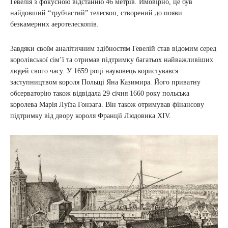
Гевелія з фокусною відстанню 46 метрів. Ймовірно, це був
найдовший “трубчастий” телескоп, створений до появи
безкамерних аеротелескопів.
Завдяки своїм аналітичним здібностям Гевелій став відомим серед
королівської сім’ї та отримав підтримку багатьох найважливіших
людей свого часу. У 1659 році науковець користувався
заступництвом короля Польщі Яна Казимира. Його приватну
обсерваторію також відвідала 29 січня 1660 року польська
королева Марія Луїза Гонзага. Він також отримував фінансову
підтримку від двору короля Франції Людовика XIV.