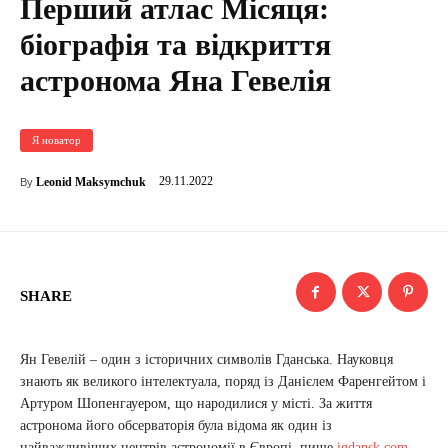
Перший атлас Місяця:
біографія та відкриття
астронома Яна Гевелія
Я новатор
29.11.2022
Leonid Maksymchuk
By
SHARE
Ян Гевелій – один з історичних символів Гданська. Науковця
знають як великого інтелектуала, поряд із Данієлем Фаренгейтом і
Артуром Шопенгауером, що народилися у місті. За життя
астронома його обсерваторія була відома як один із
найважливіших центрів астрономії в Європі, пише
igdansk.com
.