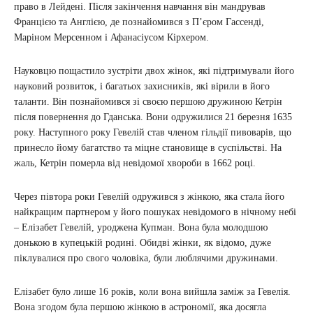
право в Лейдені. Після закінчення навчання він мандрував
Францією та Англією, де познайомився з П’єром Гассенді,
Маріном Мерсенном і Афанасіусом Кірхером.
Науковцю пощастило зустріти двох жінок, які підтримували його
науковий розвиток, і багатьох захисників, які вірили в його
таланти. Він познайомився зі своєю першою дружиною Кетрін
після повернення до Гданська. Вони одружилися 21 березня 1635
року. Наступного року Гевелій став членом гільдії пивоварів, що
принесло йому багатство та міцне становище в суспільстві. На
жаль, Кетрін померла від невідомої хвороби в 1662 році.
Через півтора роки Гевелій одружився з жінкою, яка стала його
найкращим партнером у його пошуках невідомого в нічному небі
– Елізабет Гевелій, уроджена Купман. Вона була молодшою
донькою в купецькій родині. Обидві жінки, як відомо, дуже
піклувалися про свого чоловіка, були люблячими дружинами.
Елізабет було лише 16 років, коли вона вийшла заміж за Гевелія.
Вона згодом була першою жінкою в астрономії, яка досягла