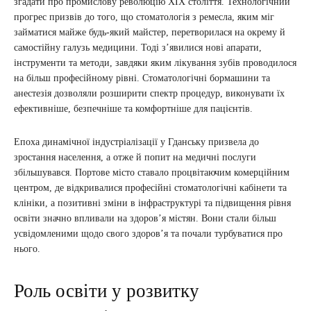
згадати про промислову революцію XIX століття. Технологічний
прогрес призвів до того, що стоматологія з ремесла, яким міг
займатися майже будь-який майстер, перетворилася на окрему й
самостійну галузь медицини. Тоді з’явилися нові апарати,
інструменти та методи, завдяки яким лікування зубів проводилося
на більш професійному рівні. Стоматологічні бормашини та
анестезія дозволяли розширити спектр процедур, виконувати їх
ефективніше, безпечніше та комфортніше для пацієнтів.
Епоха динамічної індустріалізації у Гданську призвела до
зростання населення, а отже й попит на медичні послуги
збільшувався. Портове місто ставало процвітаючим комерційним
центром, де відкривалися професійні стоматологічні кабінети та
клініки, а позитивні зміни в інфраструктурі та підвищення рівня
освіти значно впливали на здоров’я містян. Вони стали більш
усвідомленими щодо свого здоров’я та почали турбуватися про
нього.
Роль освіти у розвитку