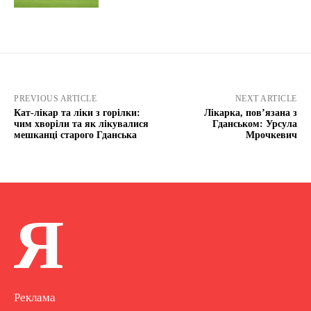
PREVIOUS ARTICLE
NEXT ARTICLE
Кат-лікар та ліки з горілки:
Лікарка, пов’язана з
чим хворіли та як лікувалися
Гданськом: Урсула
мешканці старого Гданська
Мрочкевич
Я
Реклама