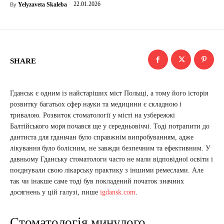
22.01.2026
Yelyzaveta Skaleba
By
SHARE
Гданськ є одним із найстаріших міст Польщі, а тому його історія
розвитку багатьох сфер науки та медицини є складною і
тривалою. Розвиток стоматології у місті на узбережжі
Балтійського моря почався ще у середньовіччі. Тоді потрапити до
дантиста для гданьчан було справжнім випробуванням, адже
лікування було болісним, не завжди безпечним та ефективним. У
давньому Гданську стоматологи часто не мали відповідної освіти і
поєднували свою лікарську практику з іншими ремеслами. Але
так чи інакше саме тоді був покладений початок значних
досягнень у цій галузі, пише
igdansk.com
.
Стоматологія минулого