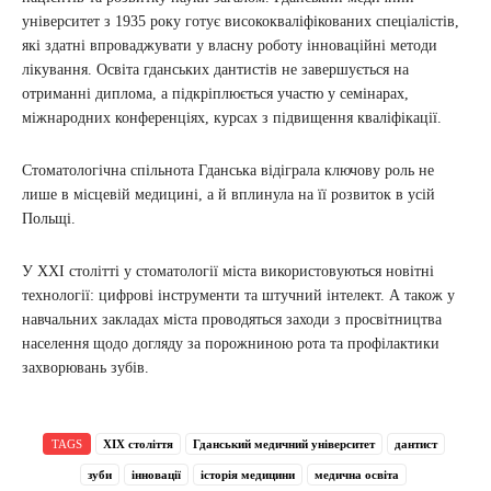
університет з 1935 року готує висококваліфікованих спеціалістів,
які здатні впроваджувати у власну роботу інноваційні методи
лікування. Освіта гданських дантистів не завершується на
отриманні диплома, а підкріплюється участю у семінарах,
міжнародних конференціях, курсах з підвищення кваліфікації.
Стоматологічна спільнота Гданська відіграла ключову роль не
лише в місцевій медицині, а й вплинула на її розвиток в усій
Польщі.
У XXI столітті у стоматології міста використовуються новітні
технології: цифрові інструменти та штучний інтелект. А також у
навчальних закладах міста проводяться заходи з просвітництва
населення щодо догляду за порожниною рота та профілактики
захворювань зубів.
TAGS
XIX століття
Гданський медичний університет
дантист
зуби
інновації
історія медицини
медична освіта