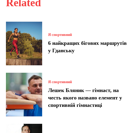
Related
Я спортивний
6 найкращих бігових маршрутів
у Гданську
Я спортивний
Лешек Бляник — гімнаст, на
честь якого названо елемент у
спортивній гімнастиці