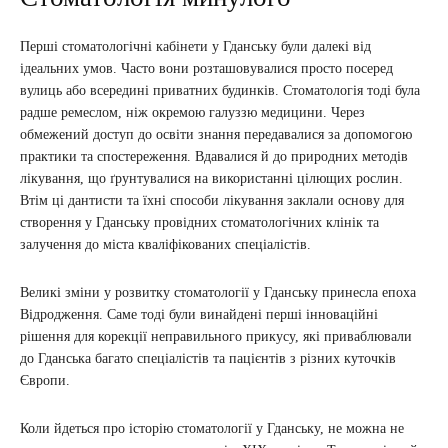
Перші стоматологічні кабінети у Гданську були далекі від
ідеальних умов. Часто вони розташовувалися просто посеред
вулиць або всередині приватних будинків. Стоматологія тоді була
радше ремеслом, ніж окремою галуззю медицини. Через
обмежений доступ до освіти знання передавалися за допомогою
практики та спостереження. Вдавалися й до природних методів
лікування, що ґрунтувалися на використанні цілющих рослин.
Втім ці дантисти та їхні способи лікування заклали основу для
створення у Гданську провідних стоматологічних клінік та
залучення до міста кваліфікованих спеціалістів.
Великі зміни у розвитку стоматології у Гданську принесла епоха
Відродження. Саме тоді були винайдені перші інноваційні
рішення для корекції неправильного прикусу, які приваблювали
до Гданська багато спеціалістів та пацієнтів з різних куточків
Європи.
Коли йдеться про історію стоматології у Гданську, не можна не