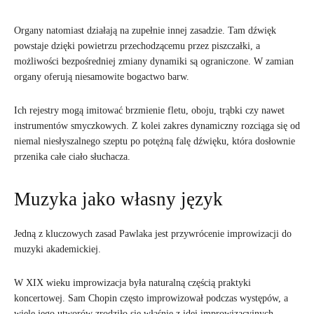
Organy natomiast działają na zupełnie innej zasadzie. Tam dźwięk
powstaje dzięki powietrzu przechodzącemu przez piszczałki, a
możliwości bezpośredniej zmiany dynamiki są ograniczone. W zamian
organy oferują niesamowite bogactwo barw.
Ich rejestry mogą imitować brzmienie fletu, oboju, trąbki czy nawet
instrumentów smyczkowych. Z kolei zakres dynamiczny rozciąga się od
niemal niesłyszalnego szeptu po potężną falę dźwięku, która dosłownie
przenika całe ciało słuchacza.
Muzyka jako własny język
Jedną z kluczowych zasad Pawlaka jest przywrócenie improwizacji do
muzyki akademickiej.
W XIX wieku improwizacja była naturalną częścią praktyki
koncertowej. Sam Chopin często improwizował podczas występów, a
wiele jego utworów zrodziło się właśnie z idei improwizacyjnych.