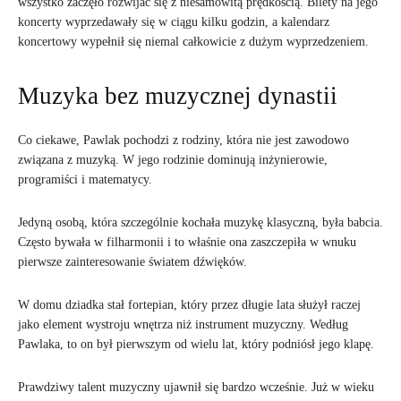
wszystko zaczęło rozwijać się z niesamowitą prędkością. Bilety na jego
koncerty wyprzedawały się w ciągu kilku godzin, a kalendarz
koncertowy wypełnił się niemal całkowicie z dużym wyprzedzeniem.
Muzyka bez muzycznej dynastii
Co ciekawe, Pawlak pochodzi z rodziny, która nie jest zawodowo
związana z muzyką. W jego rodzinie dominują inżynierowie,
programiści i matematycy.
Jedyną osobą, która szczególnie kochała muzykę klasyczną, była babcia.
Często bywała w filharmonii i to właśnie ona zaszczepiła w wnuku
pierwsze zainteresowanie światem dźwięków.
W domu dziadka stał fortepian, który przez długie lata służył raczej
jako element wystroju wnętrza niż instrument muzyczny. Według
Pawlaka, to on był pierwszym od wielu lat, który podniósł jego klapę.
Prawdziwy talent muzyczny ujawnił się bardzo wcześnie. Już w wieku