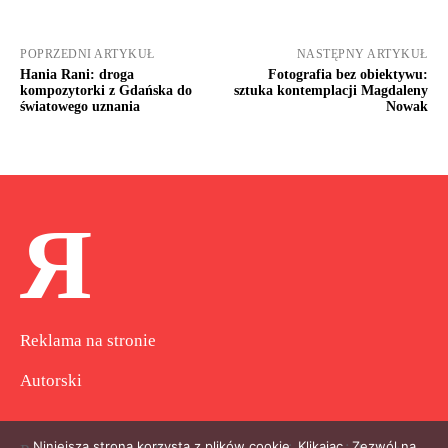
POPRZEDNI ARTYKUŁ
NASTĘPNY ARTYKUŁ
Hania Rani: droga
Fotografia bez obiektywu:
kompozytorki z Gdańska do
sztuka kontemplacji Magdaleny
światowego uznania
Nowak
Я
Reklama na stronie
Autorski
Niniejsza strona korzysta z plików cookie. Klikając „Zezwól na