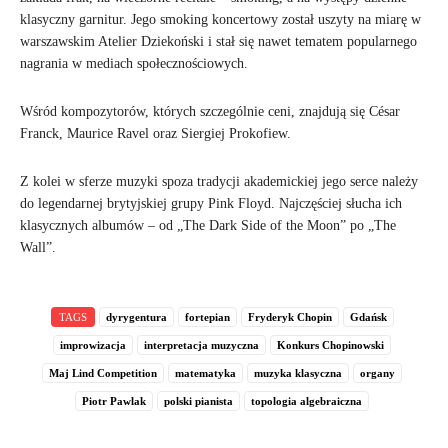
klasyczny garnitur. Jego smoking koncertowy został uszyty na miarę w
warszawskim Atelier Dziekoński i stał się nawet tematem popularnego
nagrania w mediach społecznościowych.
Wśród kompozytorów, których szczególnie ceni, znajdują się César
Franck, Maurice Ravel oraz Siergiej Prokofiew.
Z kolei w sferze muzyki spoza tradycji akademickiej jego serce należy
do legendarnej brytyjskiej grupy Pink Floyd. Najczęściej słucha ich
klasycznych albumów – od „The Dark Side of the Moon” po „The
Wall”.
TAGS
dyrygentura
fortepian
Fryderyk Chopin
Gdańsk
improwizacja
interpretacja muzyczna
Konkurs Chopinowski
Maj Lind Competition
matematyka
muzyka klasyczna
organy
Piotr Pawlak
polski pianista
topologia algebraiczna