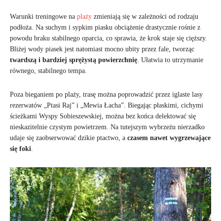
Warunki treningowe na
plaży
zmieniają się w zależności od rodzaju
podłoża. Na suchym i sypkim piasku obciążenie drastycznie rośnie z
powodu braku stabilnego oparcia, co sprawia, że krok staje się cięższy.
Bliżej wody piasek jest natomiast mocno ubity przez fale, tworząc
twardszą i bardziej sprężystą powierzchnię
. Ułatwia to utrzymanie
równego, stabilnego tempa.
Poza bieganiem po plaży, trasę można poprowadzić przez iglaste lasy
rezerwatów „Ptasi Raj” i „Mewia Łacha”. Biegając płaskimi, cichymi
ścieżkami Wyspy Sobieszewskiej, można bez końca delektować się
nieskazitelnie czystym powietrzem. Na tutejszym wybrzeżu nierzadko
udaje się zaobserwować dzikie ptactwo, a
czasem nawet wygrzewające
się foki
.