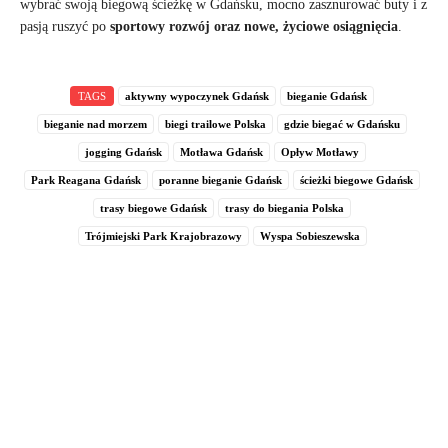
wybrać swoją biegową ścieżkę w Gdańsku, mocno zasznurować buty i z
pasją ruszyć po
sportowy rozwój oraz nowe, życiowe osiągnięcia
.
TAGS
aktywny wypoczynek Gdańsk
bieganie Gdańsk
bieganie nad morzem
biegi trailowe Polska
gdzie biegać w Gdańsku
jogging Gdańsk
Motława Gdańsk
Opływ Motławy
Park Reagana Gdańsk
poranne bieganie Gdańsk
ścieżki biegowe Gdańsk
trasy biegowe Gdańsk
trasy do biegania Polska
Trójmiejski Park Krajobrazowy
Wyspa Sobieszewska