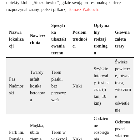
obiekty klubu „Stoczniowiec”, gdzie swoją profesjonalną karierę
rozpoczynał znany, polski piłkarz,
Tomasz Wałdoch
.
Specyfi
Optyma
Nazwa
ka
Poziom
lny
Główna
Nawierz
lokaliza
ukształt
trudnoś
rodzaj
zaleta
chnia
cji
owania
ci
trening
trasy
terenu
u
Świeże
Szybkie
powietrz
Twardy
Teren
interwał
e, równa
Pas
asfalt,
płaski,
y, test na
trasa,
Nadmor
kostka
bez
Niski
czas (5
wieczorn
ski
betonow
przewyż
km, 10
e
a
szeń
km)
oświetle
nie
Codzien
Ochrona
Miękka,
ne
przed
Park im.
ubita
Teren w
rozbiega
wiatrem
Ronalda
ziemia,
większoś
Niski
nia,