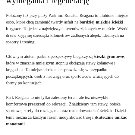
wybiegania i regenerację
Położony tuż przy plaży Park im. Ronalda Reagana to ulubione miejsce
osób, które chcą zamienić twardy asfalt na
bardziej miękkie ścieżki
biegowe
. To jeden z największych terenów zielonych w mieście. Wśród
drzew kryją się dziesiątki kilometrów zadbanych alejek, idealnych na
spacery i treningi.
Głównym atutem parku z perspektywy biegaczy są
ścieżki gruntowe
,
które w znacznie mniejszym stopniu obciążają stawy kolanowe i
kręgosłup. To miejsce doskonale sprawdza się w przypadku
początkujących, osób z nadwagą oraz sportowców wracających do
formy po kontuzjach.
Park Reagana to nie tylko zalesiony teren, ale też niezwykle
komfortowa przestrzeń do rekreacji. Znajdziemy tam stawy, boiska
sportowe, strefy do rozciągania oraz rozbudowaną sieć ścieżek. Dzięki
temu można za każdym razem modyfikować trasę i
skutecznie unikać
monotonii
.