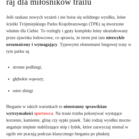
raj dla miłośników trailu
Jeśli szukasz nowych wrażeń i nie boisz się solidnego wysiłku, leśne
ścieżki Trójmiejskiego Parku Krajobrazowego (TPK) są stworzone
właśnie dla Ciebie. To rozległy i gęsty kompleks leśny ukształtowany
przez zjawiska lodowcowe, co sprawia, że teren jest tam
niezwykle
urozmaicony i wymagający
. Typowymi elementami biegowej trasy w
tym parku są:
strome podbiegi;
głębokie wąwozy;
ostre zbiegi.
Bieganie w takich warunkach to
nieustanny sprawdzian
wytrzymałości
sportowca
. Na trasie trzeba pokonywać wystające
korzenie, kamienie, glinę czy sypki piasek. Taki rodzaj wysiłku mocno
angażuje mięśnie stabilizujące stóp i łydek, które zazwyczaj niemal w
ogóle nie pracują podczas klasycznego biegania po płaskiej