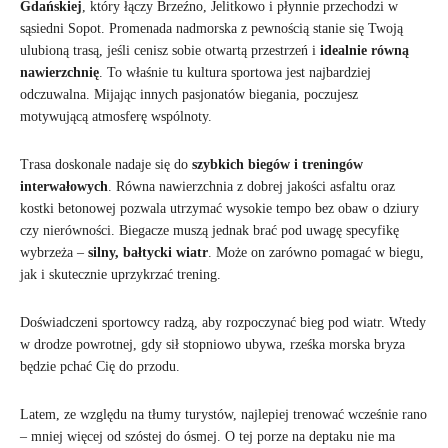
Gdańskiej
, który łączy Brzeźno, Jelitkowo i płynnie przechodzi w
sąsiedni Sopot. Promenada nadmorska z pewnością stanie się Twoją
ulubioną trasą, jeśli cenisz sobie otwartą przestrzeń i
idealnie równą
nawierzchnię
. To właśnie tu kultura sportowa jest najbardziej
odczuwalna. Mijając innych pasjonatów biegania, poczujesz
motywującą atmosferę wspólnoty.
Trasa doskonale nadaje się do
szybkich biegów i treningów
interwałowych
. Równa nawierzchnia z dobrej jakości asfaltu oraz
kostki betonowej pozwala utrzymać wysokie tempo bez obaw o dziury
czy nierówności. Biegacze muszą jednak brać pod uwagę specyfikę
wybrzeża –
silny, bałtycki wiatr
. Może on zarówno pomagać w biegu,
jak i skutecznie uprzykrzać trening.
Doświadczeni sportowcy radzą, aby rozpoczynać bieg pod wiatr. Wtedy
w drodze powrotnej, gdy sił stopniowo ubywa, rześka morska bryza
będzie pchać Cię do przodu.
Latem, ze względu na tłumy turystów, najlepiej trenować wcześnie rano
– mniej więcej od szóstej do ósmej. O tej porze na deptaku nie ma