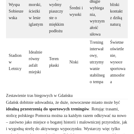
długie
Wyspa
morski,
wydmy
bliski
Średni i
wybiega
Sobiesze
ścieżki
piaszczy
kontakt
wysoki
nia,
wska
w lesie
ste o
z dziką
wytrzym
iglastym
miękkim
naturą
ałość
podłożu
siłowa
Trening
Świetne
interwał
oświetle
Idealnie
Stadion
owy,
nie,
równy
Teren
w
Niski
utrzymy
wysoce
asfalt
płaski
Letnicy
wanie
sportowa
miejski
stabilneg
atmosfer
o tempa
a
Zestawienie tras biegowych w Gdańsku
Gdańsk dobitnie udowadnia, że duże, nowoczesne miasto może być
idealną przestrzenią do sportowych treningów
. Rotując trasami,
stolicę polskiego Pomorza można za każdym razem odkrywać na nowo
– zarówno jako miejsce o bogatej historii i malowniczej przyrodzie, jak
i wygodną strefę do aktywnego wypoczynku. Wystarczy więc tylko