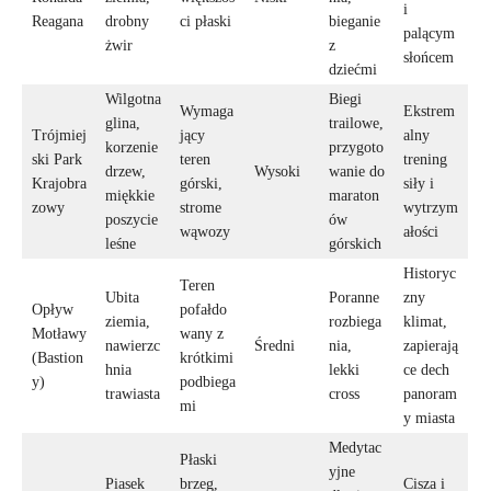
i
Reagana
drobny
ci płaski
bieganie
palącym
żwir
z
słońcem
dziećmi
Wilgotna
Biegi
Wymaga
Ekstrem
glina,
trailowe,
Trójmiej
jący
alny
korzenie
przygoto
ski Park
teren
trening
drzew,
Wysoki
wanie do
Krajobra
górski,
siły i
miękkie
maraton
zowy
strome
wytrzym
poszycie
ów
wąwozy
ałości
leśne
górskich
Historyc
Teren
Ubita
Poranne
zny
Opływ
pofałdo
ziemia,
rozbiega
klimat,
Motławy
wany z
nawierzc
Średni
nia,
zapierają
(Bastion
krótkimi
hnia
lekki
ce dech
y)
podbiega
trawiasta
cross
panoram
mi
y miasta
Medytac
Płaski
yjne
Piasek
brzeg,
Cisza i