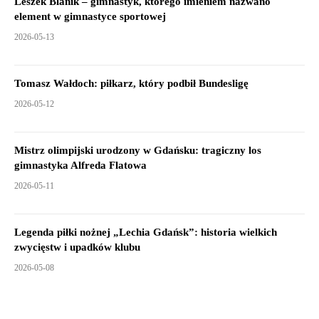
Leszek Blanik – gimnastyk, którego imieniem nazwano
element w gimnastyce sportowej
2026-05-13
Tomasz Wałdoch: piłkarz, który podbił Bundesligę
2026-05-12
Mistrz olimpijski urodzony w Gdańsku: tragiczny los
gimnastyka Alfreda Flatowa
2026-05-11
Legenda piłki nożnej „Lechia Gdańsk”: historia wielkich
zwycięstw i upadków klubu
2026-05-08