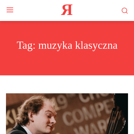
Я
Tag:
muzyka klasyczna