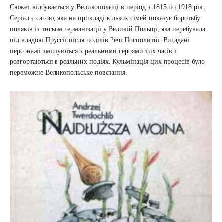
Сюжет відбувається у Великопольщі в період з 1815 по 1918 рік.
Серіал є сагою, яка на прикладі кількох сімей показує боротьбу
поляків із тиском германізації у Великій Польщі, яка перебувала
під владою Пруссії після поділів Речі Посполитої. Вигадані
персонажі змішуються з реальними героями тих часів і
розгортаються в реальних подіях. Кульмінація цих процесів було
переможне Великопольське повстання.