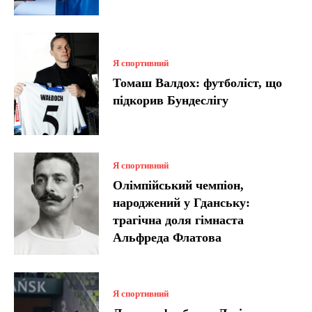
Я спортивний
Томаш Валдох: футболіст, що
підкорив Бундеслігу
Я спортивний
Олімпійський чемпіон,
народжений у Гданську:
трагічна доля гімнаста
Альфреда Флатова
Я спортивний