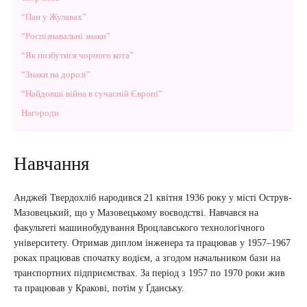
“Пан у Жулавах”
“Роспізнавальні знаки”
“Як позбутися чорного кота”
“Знаки на дорозі”
“Найдовші війна в сучасній Європі”
Нагороди
Навчання
Анджей Твердохліб народився 21 квітня 1936 року у місті Острув-
Мазовецький, що у Мазовецькому воєводстві. Навчався на
факультеті машинобудування Вроцлавського технологічного
університету. Отримав диплом інженера та працював у 1957–1967
роках працював спочатку водієм, а згодом начальником бази на
транспортних підприємствах. За період з 1957 по 1970 роки жив
та працював у Кракові, потім у Ґданську.