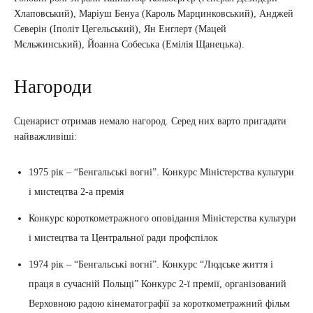
Хлаповський), Маріуш Бенуа (Кароль Марцинковський), Анджей
Северін (Іполіт Цегельський), Ян Енглерт (Мацей
Мєльжинський), Йоанна Собеська (Емілія Щанецька).
Нагороди
Сценарист отримав немало нагород. Серед них варто пригадати
найважливіші:
1975 рік – “Бенгальські вогні”. Конкурс Міністерства культури
і мистецтва 2-а премія
Конкурс короткометражного оповідання Міністерства культури
і мистецтва та Центральної ради профспілок
1974 рік – “Бенгальські вогні”. Конкурс “Людське життя і
праця в сучасній Польщі” Конкурс 2-ї премії, організований
Верховною радою кінематографії за короткометражний фільм