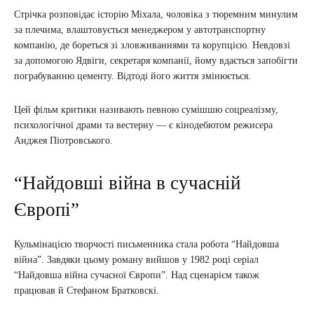
Стрічка розповідає історію Міхала, чоловіка з тюремним минулим
за плечима, влаштовується менеджером у автотранспортну
компанію, де бореться зі зловживаннями та корупцією. Невдовзі
за допомогою Ядвіги, секретаря компанії, йому вдається запобігти
пограбуванню цементу. Відтоді його життя змінюється.
Цей фільм критики називають певною сумішшю соцреалізму,
психологічної драми та вестерну — є кінодебютом режисера
Анджея Піотровського.
“Найдовші війна в сучасній
Європі”
Кульмінацією творчості письменника стала робота “Найдовша
війна”. Завдяки цьому роману вийшов у 1982 році серіал
“Найдовша війна сучасної Європи”. Над сценарієм також
працював й Стефаном Братковскі.