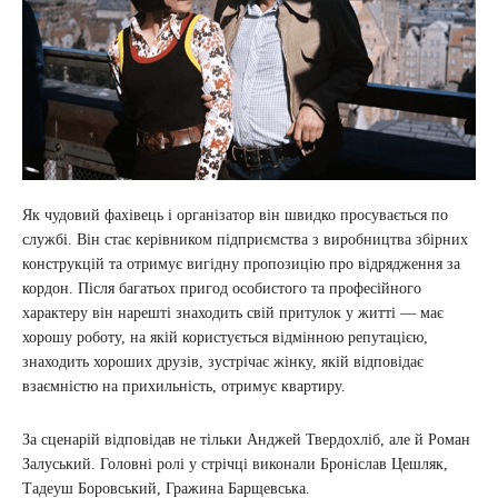
Як чудовий фахівець і організатор він швидко просувається по
службі. Він стає керівником підприємства з виробництва збірних
конструкцій та отримує вигідну пропозицію про відрядження за
кордон. Після багатьох пригод особистого та професійного
характеру він нарешті знаходить свій притулок у житті — має
хорошу роботу, на якій користується відмінною репутацією,
знаходить хороших друзів, зустрічає жінку, якій відповідає
взаємністю на прихильність, отримує квартиру.
За сценарій відповідав не тільки Анджей Твердохліб, але й Роман
Залуський. Головні ролі у стрічці виконали Броніслав Цешляк,
Тадеуш Боровський, Гражина Барщевська.