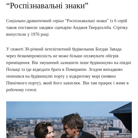
“Роспізнавальні знаки”
Соціально-драматичний серіал “Роспізнавальні знаки” із 6 серій
також поставили завдяки сценарію Анджея Твердохліба. Стрічку
випустили у 1976 році.
У сюжеті 30-річний інтелігентний будівельник Богдан Завада
через безкомпромісність не може більше оплачувати обігрів
приміщення. Він змушений залишити інше будівництво на півдні
Польщі та їде відвідати брата в Померанію. Згодом випадково
опинився на будівництві порту у відкритому морі (неявно
Північного порту), який його захоплює. Він там працює і живе в
робочому готелі.