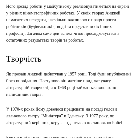
Його досвід роботи у майбутньому реалізовуватиметься на екрані
у різних кінематографічних роботах. У своїх творах Анджей
намагається передати, наскільки важливою є праця прости
робітників (будівельників, водії та представників інших
професій). Загалом саме цей аспект чітко прослідковується в
остаточних результатах творів та роботах.
Творчість
Як прозаїк Анджей дебютував у 1957 році. Тоді були опубліковані
його оповідання. Поступово він частіше приділяє увагу
літературній творчості, а в 1968 році займається виключно
написанням творів.
У 1970-х роках йому довелося працювати на посаді голови
лялькового театру “Мініатура” в Ґданську. З 1977 року, як
літературний керівник, керував ґданською постановкою Poltel.
Критики відносять письменника до течії малого реалізму.