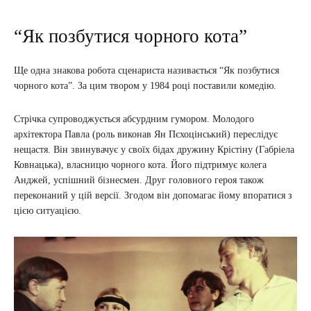
“Як позбутися чорного кота”
Ще одна знакова робота сценариста називається “Як позбутися
чорного кота”. За цим твором у 1984 році поставили комедію.
Стрічка супроводжується абсурдним гумором. Молодого
архітектора Павла (роль виконав Ян Пєхоцінський) переслідує
нещастя. Він звинувачує у своїх бідах дружину Крістіну (Габріела
Ковнацька), власницю чорного кота. Його підтримує колега
Анджей, успішний бізнесмен. Друг головного героя також
переконаний у цій версії. Згодом він допомагає йому впоратися з
цією ситуацією.