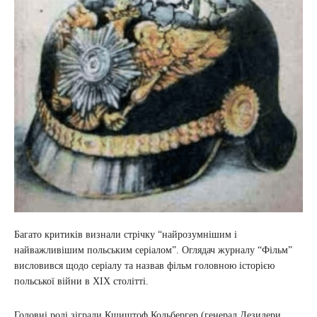
Багато критиків визнали стрічку “найрозумнішим і
найважливішим польським серіалом”. Оглядач журналу “Фільм”
висловився щодо серіалу та назвав фільм головною історією
польської війни в ХІХ столітті.
Головні ролі зіграли Кшиштоф Кольбергер (генерал Дезидери