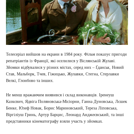
Телесеріал вийшов на екрани в 1984 року. Фільм показує пригоди
репатріантів із Франції, які оселилися у Віслянській Жулаві.
Зйомки відбувалися у різних містах, серед них – Ґданськ, Новий
Став, Мальборк, Тчев, Гіжицько, Жулавки, Стегна, Стерлавки
Велкі, Глонбово та інших.
Не менш вражаючим виявився і склад виконавців. Іренеуш
Казкєвич, Ядвіга Поляновська-Місіорни, Ганна Дуновська, Лєшек
Бенке, Юзеф Новак, Борис Мариновський, Тереза Ліповська,
Віргіліуш Гринь, Артур Барцис, Леонард Анджеєвський, та інші
представники кінематографу взяли участь у зйомках.