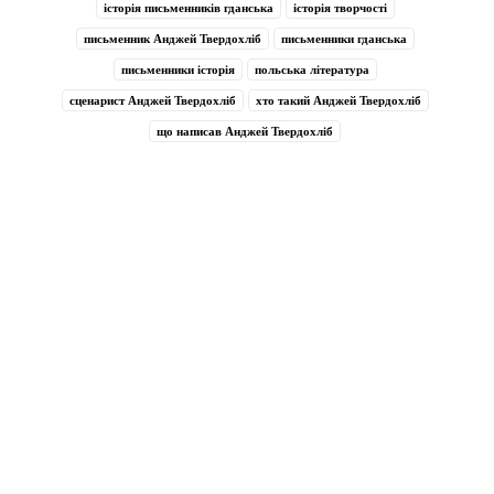
історія письменників гданська
історія творчості
письменник Анджей Твердохліб
письменники гданська
письменники історія
польська література
сценарист Анджей Твердохліб
хто такий Анджей Твердохліб
що написав Анджей Твердохліб