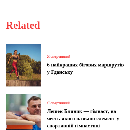
Related
Я спортивний
6 найкращих бігових маршрутів
у Гданську
Я спортивний
Лешек Бляник — гімнаст, на
честь якого названо елемент у
спортивній гімнастиці