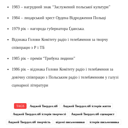
1983 – нагрудний знак “Заслужений польської культури”
1984 – лицарський хрест Ордена Відродження Польщі
1979 рік – нагорода губернатора Ґданська.
Відзнака Голови Комітету радіо і телебачення за творчу
співпрацю з Р і ТБ
1985 рік – премія “Трибуна людини”
1986 рік – відзнака Голови Комітету радіо і телебачення за
довічну співпрацю з Польським радіо і телебаченням у галузі
сценарної літератури
TAGS
Анджей Твердохліб
Анджей Твердохліб історія життя
Анджей Твердохліб історія творчості
Анджей Твердохліб сценарист
Анджей Твердохліб творчість
відомі письменники
історія письменника