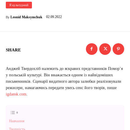
Я культурний
02.09.2022
Leonid Maksymchuk
By
SHARE
Анджей Твердохліб належить до яскравих представників Помор’я
у польській культурі. Він вважається одним із найвідоміших
письменників. Сценарії видатного автора залюбки реалізовували
режисери, намагаючись передати увесь сенс його творів, пише
igdansk.com
.
Навчання
Творчість