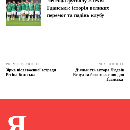
Легенда футболу «Лехія
Гданськ»: історія великих
перемог та падінь клубу
PREVIOUS ARTICLE
NEXT ARTICLE
Зірка післявоєнної естради
Діяльність актора Людвік
Регіна Бєльська
Бенуа та його значення для
Ґданська
Я