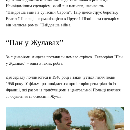
Найвідомішим сценарієм, який він написав, називають
“Найдовша війна в сучасній Європі”. Твір демонструє боротьбу
Великої Польщі з германізацією в Пруссії. Пізніше за сценарієм
він написав роман “Найдовша війна.
“Пан у Жулавах”
За сценаріями Анджея поставили немало стрічок. Телесеріал “Пан
у Жулавах” – одна з таких робіт.
Дія серіалу починається в 1946 році і закінчується після подій
1956 року. У фільмі розповідається про історію репатріантів із
Франції, які разом із прибульцями з центральної Польщі взялися
за осушення та освоєння Жулав.