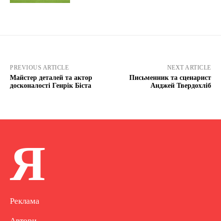
PREVIOUS ARTICLE
NEXT ARTICLE
Майстер деталей та актор
Письменник та сценарист
досконалості Генрік Біста
Анджей Твердохліб
Я
Реклама
Автори