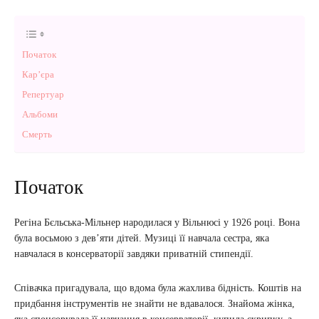
Початок
Кар’єра
Репертуар
Альбоми
Смерть
Початок
Регіна Бєльська-Мільнер народилася у Вільнюсі у 1926 році. Вона
була восьмою з дев’яти дітей. Музиці її навчала сестра, яка
навчалася в консерваторії завдяки приватній стипендії.
Співачка пригадувала, що вдома була жахлива бідність. Коштів на
придбання інструментів не знайти не вдавалося. Знайома жінка,