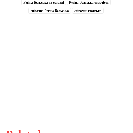
Регіна Бєльська на естраді
Регіна Бєльська творчість
співачка Регіна Бєльська
співачки гданська