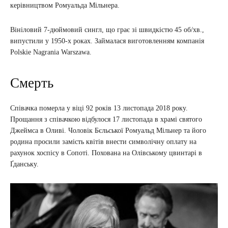
керівництвом Ромуальда Мільнера.
Вініловий 7-дюймовий сингл, що грає зі швидкістю 45 об/хв.,
випустили у 1950-х роках. Займалася виготовленням компанія
Polskie Nagrania Warszawa.
Смерть
Співачка померла у віці 92 років 13 листопада 2018 року.
Прощання з співачкою відбулося 17 листопада в храмі святого
Джеймса в Оливі. Чоловік Бєльської Ромуальд Мільнер та його
родина просили замість квітів внести символічну оплату на
рахунок хоспісу в Сопоті. Похована на Олівському цвинтарі в
Ґданську.