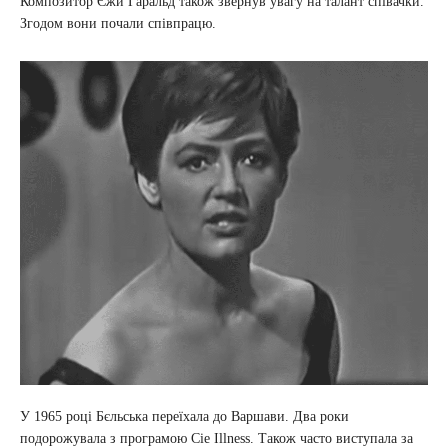
Композитор Єжи Гаральд також звернув увагу на талант співачки.
Згодом вони почали співпрацю.
У 1965 році Бєльська переїхала до Варшави. Два роки
подорожувала з програмою Cie Illness. Також часто виступала за