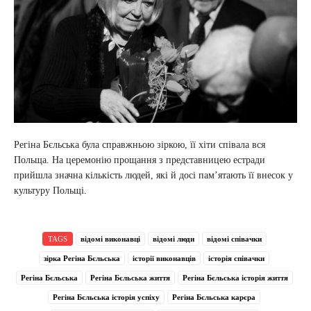
Регіна Бєльська була справжньою зіркою, її хіти співала вся
Польща. На церемонію прощання з представницею естради
прийшла значна кількість людей, які й досі пам’ятають її внесок у
культуру Польщі.
TAGS
відомі виконавці
відомі люди
відомі співачки
зірка Регіна Бєльська
історії виконавців
історія співачки
Регіна Бєльська
Регіна Бєльська життя
Регіна Бєльська історія життя
Регіна Бєльська історія успіху
Регіна Бєльська карєра