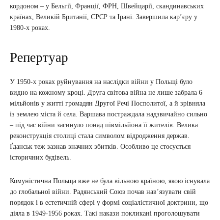
кордоном – у Бельгії, Франції, ФРН, Швейцарії, скандинавських
країнах, Великій Британії, СРСР та Ірані. Завершила кар’єру у
1980-х роках.
Репертуар
У 1950-х роках руйнування на наслідки війни у Польщі було
видно на кожному кроці. Друга світова війна не лише забрала 6
мільйонів у житті громадян Другої Речі Посполитої, а й зрівняла
із землею міста й села. Варшава постраждала надзвичайно сильно
– під час війни загинуло понад півмільйона її жителів. Велика
реконструкція столиці стала символом відродження держав.
Ґданськ теж зазнав значних збитків. Особливо це стосується
історичних будівель.
Комуністична Польща вже не була вільною країною, якою існувала
до глобальної війни. Радянський Союз почав нав’язувати свій
порядок і в естетичній сфері у формі соціалістичної доктрини, що
діяла в 1949-1956 роках. Такі накази покликані проголошувати