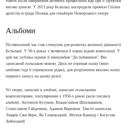
Навіть після завершення активної професійної кар’єри її здобутки
високо цінили. У 2013 році Бєльську нагородили премією Спілки
артистів естради Польщі для сеньйорів Поморського театру.
Альбоми
Післявоєнний час став стимулом для розвитку активної діяльності
Бєльської. У 50-х роках з’являються її перші відомі композиції. У
цей час публіка оцінює її мініальбом “До побачення”. Він
записаний польською мовою. Диск не отримав назву (міні-
альбоми тоді її отримували рідко), для розрізнення вказано назву
першого запису на цьому релізі.
Усі твори, записані в альбомі, написані польськими
композиторами, популярними у 1950-х роках (коли писався
альбом): Антонієм Бузуком, Владиславом Шпільманом,
Станіславом Гайдечкою, Адамом Верніком. Тексти написали
Людвік Єжи Керн, Ян Галковський, Збігнєв Кашкур і Богуслав
Хойнський.