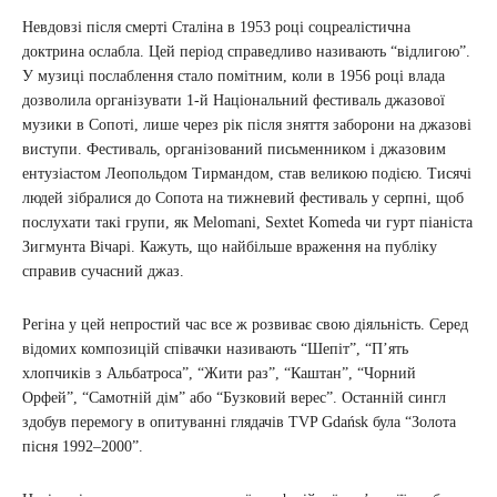
Невдовзі після смерті Сталіна в 1953 році соцреалістична
доктрина ослабла. Цей період справедливо називають “відлигою”.
У музиці послаблення стало помітним, коли в 1956 році влада
дозволила організувати 1-й Національний фестиваль джазової
музики в Сопоті, лише через рік після зняття заборони на джазові
виступи. Фестиваль, організований письменником і джазовим
ентузіастом Леопольдом Тирмандом, став великою подією. Тисячі
людей зібралися до Сопота на тижневий фестиваль у серпні, щоб
послухати такі групи, як Melomani, Sextet Komeda чи гурт піаніста
Зигмунта Вічарі. Кажуть, що найбільше враження на публіку
справив сучасний джаз.
Регіна у цей непростий час все ж розвиває свою діяльність. Серед
відомих композицій співачки називають “Шепіт”, “П’ять
хлопчиків з Альбатроса”, “Жити раз”, “Каштан”, “Чорний
Орфей”, “Самотній дім” або “Бузковий верес”. Останній сингл
здобув перемогу в опитуванні глядачів TVP Gdańsk була “Золота
пісня 1992–2000”.