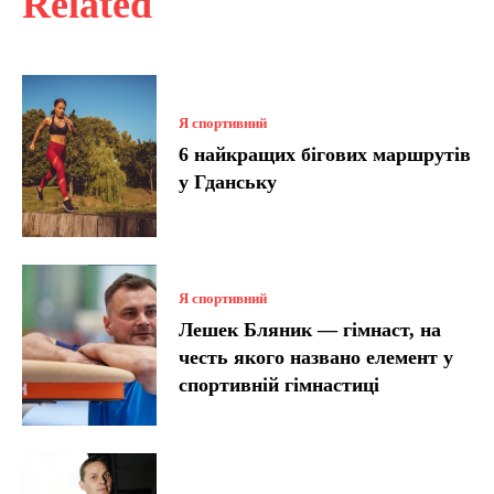
Related
Я спортивний
6 найкращих бігових маршрутів
у Гданську
Я спортивний
Лешек Бляник — гімнаст, на
честь якого названо елемент у
спортивній гімнастиці