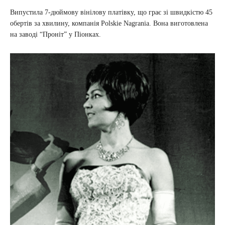
Випустила 7-дюймову вінілову платівку, що грає зі швидкістю 45
обертів за хвилину, компанія Polskie Nagrania. Вона виготовлена
на заводі “Проніт” у Піонках.