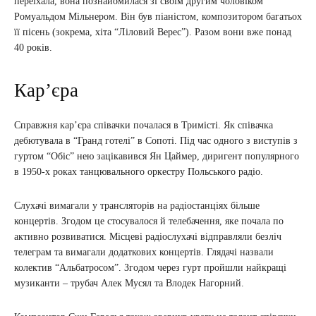
переїхала, вона познайомилася зі своїм другим чоловіком
Ромуальдом Мільнером. Він був піаністом, композитором багатьох
її пісень (зокрема, хіта “Ліловий Верес”). Разом вони вже понад
40 років.
Кар’єра
Справжня кар’єра співачки почалася в Тримісті. Як співачка
дебютувала в “Гранд готелі” в Сопоті. Під час одного з виступів з
гуртом “Обіс” нею зацікавився Ян Цаймер, диригент популярного
в 1950-х роках танцювального оркестру Польського радіо.
Слухачі вимагали у трансляторів на радіостанціях більше
концертів. Згодом це стосувалося й телебачення, яке почала по
активно розвиватися. Місцеві радіослухачі відправляли безліч
телеграм та вимагали додаткових концертів. Глядачі назвали
колектив “Альбатросом”. Згодом через гурт пройшли найкращі
музиканти – трубач Алек Мусял та Влодек Нагорний.