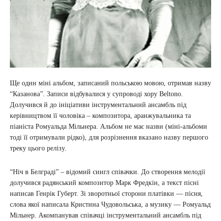
Ще один міні альбом, записаний польською мовою, отримав назву
“Казанова”. Записи відбувалися у супроводі хору Beltono.
Долучився й до ініціативи інструментальний ансамбль під
керівництвом її чоловіка – композитора, аранжувальника та
піаніста Ромуальда Мільнера. Альбом не має назви (міні-альбоми
тоді її отримували рідко), для розрізнення вказано назву першого
треку цього релізу.
“Ніч в Белграді” – відомий сингл співачки. До створення мелодії
долучився радянський композитор Марк Фредкін, а текст пісні
написав Генрік Губерт. Зі зворотньої сторони платівки — пісня,
слова якої написала Кристина Чудовольська, а музику — Ромуальд
Мільнер. Акомпанував співачці інструментальний ансамбль під