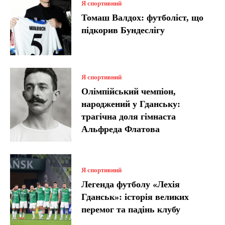
Я спортивний
Томаш Валдох: футболіст, що
підкорив Бундеслігу
Я спортивний
Олімпійський чемпіон,
народжений у Гданську:
трагічна доля гімнаста
Альфреда Флатова
Я спортивний
Легенда футболу «Лехія
Гданськ»: історія великих
перемог та падінь клубу