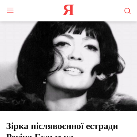
Я
Зірка післявоєнної естради
Регіна Бєльська