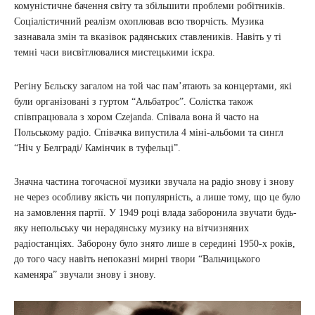
комуністичне бачення світу та збільшити проблеми робітників.
Соціалістичний реалізм охоплював всю творчість. Музика
зазнавала змін та вказівок радянських ставлеників. Навіть у ті
темні часи висвітлювалися мистецькими іскра.
Регіну Бєльску загалом на той час пам’ятають за концертами, які
були організовані з гуртом “Альбатрос”. Солістка також
співпрацювала з хором Czejanda. Співала вона й часто на
Польському радіо. Співачка випустила 4 міні-альбоми та сингл
“Ніч у Белграді/ Камінчик в туфельці”.
Значна частина тогочасної музики звучала на радіо знову і знову
не через особливу якість чи популярність, а лише тому, що це було
на замовлення партії. У 1949 році влада заборонила звучати будь-
яку непольську чи нерадянську музику на вітчизняних
радіостанціях. Заборону було знято лише в середині 1950-х років,
до того часу навіть непоказні мирні твори “Вальчицького
каменяра” звучали знову і знову.