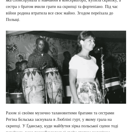
яка спонсорувала її навчання в консерваторії, купила скрипку, а
сестра з братом вчили грати на скрипці та фортепіано. Під час
війни родина втратила все своє майно. Згодом переїхала до
Польщі.
Разом зі своїми музично талановитими братами та сестрами
Регіна Бєльська заснувала в Любліні гурт, у якому грала на
скрипці. У Ґданську, куди майбутня зірка польської сцени тоді