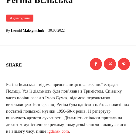
Я культурний
30.08.2022
Leonid Maksymchuk
By
SHARE
Регіна Бєльська – відома представниця післявоєнної естради
Польщі. Уся її діяльність була пов’язана з Тримістом. Співачку
часто порівнювали з Імою Сумак, відомою перуанською
виконавицею. Безперечно, Регіна була однією з найталановитіших
постатей польської музики 1950-60-х років. ЇЇ репертуар
виконують артисти сучасності. Діяльність співачки припала на
диктат комуністичного режиму, тому деякі сингли виконувалися
на вимогу часу, пише
igdansk.com
.