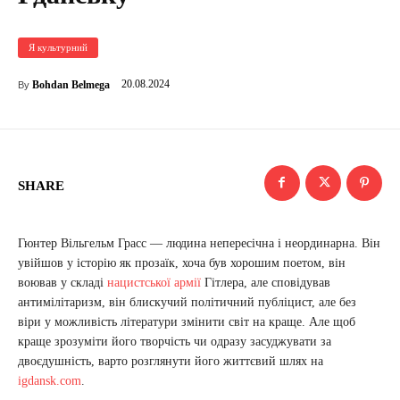
Я культурний
20.08.2024
Bohdan Belmega
By
SHARE
Гюнтер Вільгельм Грасс — людина непересічна і неординарна. Він
увійшов у історію як прозаїк, хоча був хорошим поетом, він
воював у складі
нацистської армії
Гітлера, але сповідував
антимілітаризм, він блискучий політичний публіцист, але без
віри у можливість літератури змінити світ на краще. Але щоб
краще зрозуміти його творчість чи одразу засуджувати за
двоєдушність, варто розглянути його життєвий шлях на
igdansk.com
.