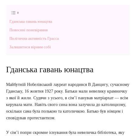
Гданська гавань юнацтва
Повоєнні поневіряння
Політична активність Грасса
Залишитися вірним собі
Гданська гавань юнацтва
Майбутній Нобелівський лауреат народився В Данцигу, сучасному
Гданську, 16 жовтня 1927 року. Батьки мали невелику крамничку
з якої й жили. Судячи з усього, в сім’ї панував матріархат — всім
керувала мати. Навіть свого сина вона залучила до католицизму,
оскільки сама була полькою та католичкою. Батько був німцем і
сповідував протестантизм.
У сім’ї попри скромне існування була невеличка бібліотека, яку