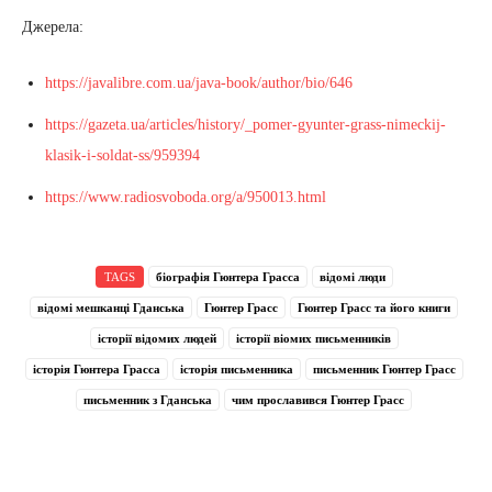
Джерела:
https://javalibre.com.ua/java-book/author/bio/646
https://gazeta.ua/articles/history/_pomer-gyunter-grass-nimeckij-
klasik-i-soldat-ss/959394
https://www.radiosvoboda.org/a/950013.html
TAGS
біографія Гюнтера Грасса
відомі люди
відомі мешканці Гданська
Гюнтер Грасс
Гюнтер Грасс та його книги
історії відомих людей
історії віомих письменників
історія Гюнтера Грасса
історія письменника
письменник Гюнтер Грасс
письменник з Гданська
чим прославився Гюнтер Грасс