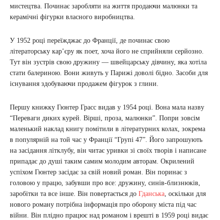
мистецтва. Починає заробляти на життя продаючи малюнки та
керамічні фігурки власного виробництва.
У 1952 році переїжджає до Франції, де починає свою
літераторську кар’єру як поет, хоча його не сприйняли серйозно.
Тут він зустрів свою дружину — швейцарську дівчину, яка хотіла
стати балериною. Вони живуть у Парижі доволі бідно. Засоби для
існування здобуваючи продажем фігурок з глини.
Першу книжку Гюнтер Грасс видав у 1954 році. Вона мала назву
“Переваги диких курей. Вірші, проза, малюнки”. Попри зовсім
маленький наклад книгу помітили в літературних колах, зокрема
в популярній на той час у Франції “Групі 47”. Його запрошують
на засідання літклубу, він читає уривки зі своїх творів і написане
припадає до душі таким самим молодим авторам. Окрилений
успіхом Гюнтер засідає за свій новий роман. Він поринає з
головою у працю, забувши про все: дружину, синів-близнюків,
заробітки та все інше. Він повертається до
Гданська
, оскільки для
нового роману потрібна інформація про оборону міста під час
війни. Він плідно працює над романом і врешті в 1959 році видає