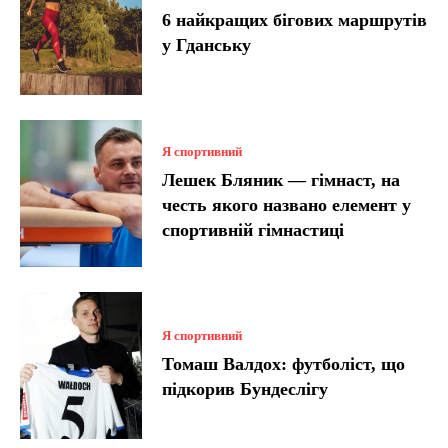
6 найкращих бігових маршрутів
у Гданську
Я спортивний
Лешек Бляник — гімнаст, на
честь якого названо елемент у
спортивній гімнастиці
Я спортивний
Томаш Валдох: футболіст, що
підкорив Бундеслігу