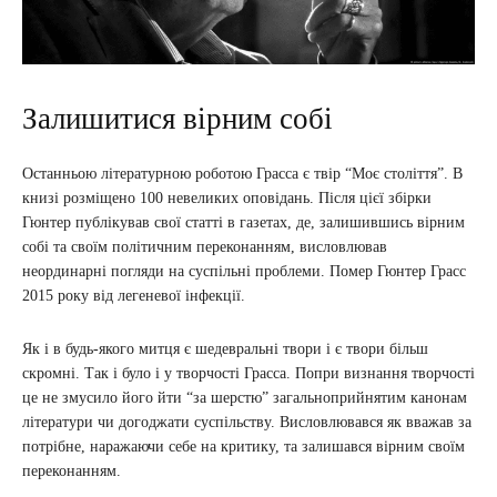
Залишитися вірним собі
Останньою літературною роботою Грасса є твір “Моє століття”. В
книзі розміщено 100 невеликих оповідань. Після цієї збірки
Гюнтер публікував свої статті в газетах, де, залишившись вірним
собі та своїм політичним переконанням, висловлював
неординарні погляди на суспільні проблеми. Помер Гюнтер Грасс
2015 року від легеневої інфекції.
Як і в будь-якого митця є шедевральні твори і є твори більш
скромні. Так і було і у творчості Грасса. Попри визнання творчості
це не змусило його йти “за шерстю” загальноприйнятим канонам
літератури чи догоджати суспільству. Висловлювався як вважав за
потрібне, наражаючи себе на критику, та залишався вірним своїм
переконанням.