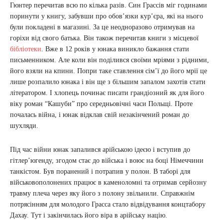
Гюнтер перечитав всю по кілька разів. Син Грассів міг годинами
поринути у книгу, забувши про обов’язки кур’єра, які на нього
були покладені в магазині. За це неодноразово отримував на
горіхи від свого батька. Він також перечитав книги з місцевої
бібліотеки
. Вже в 12 років у юнака виникло бажання стати
письменником. Але коли він поділився своїми мріями з рідними,
його взяли на кпини. Попри таке ставлення сім’ї до його мрії це
лише розпалило юнака і він ще з більшим запалом захотів стати
літератором. І хлопець починає писати грандіозний як для його
віку роман “Кашуби” про середньовічні часи Польщі. Проте
почалась війна, і юнак відклав свій незакінчений роман до
шухляди.
Під час війни юнак запалився арійською ідеєю і вступив до
гітлер’югенду, згодом стає до війська і воює на боці Німеччини
танкістом. Був поранений і потрапив у полон. В таборі для
військовополонених працює в каменоломні та отримав серйозну
травму плеча через яку його з полону звільнили. Справжнім
потрясінням для молодого Грасса стало відвідування концтабору
Дахау. Тут і закінчилась його віра в арійську націю.