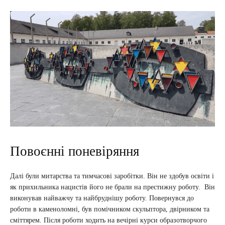
Повоєнні поневіряння
Далі були митарства та тимчасові заробітки. Він не здобув освіти і
як прихильника нацистів його не брали на престижну роботу. Він
виконував найважчу та найбруднішу роботу. Повернувся до
роботи в каменоломні, був помічником скульптора, двірником та
сміттярем. Після роботи ходить на вечірні курси образотворчого