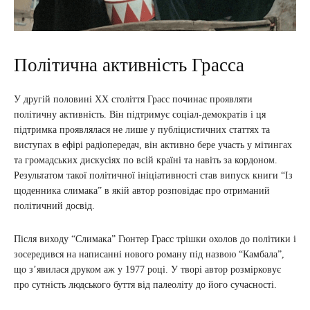
Політична активність Грасса
У другій половині XX століття Грасс починає проявляти
політичну активність. Він підтримує соціал-демократів і ця
підтримка проявлялася не лише у публіцистичних статтях та
виступах в ефірі радіопередач, він активно бере участь у мітингах
та громадських дискусіях по всій країні та навіть за кордоном.
Результатом такої політичної ініціативності став випуск книги “Із
щоденника слимака” в якій автор розповідає про отриманий
політичний досвід.
Після виходу “Слимака” Гюнтер Грасс трішки охолов до політики і
зосередився на написанні нового роману під назвою “Камбала”,
що з’явилася друком аж у 1977 році. У творі автор розмірковує
про сутність людського буття від палеоліту до його сучасності.