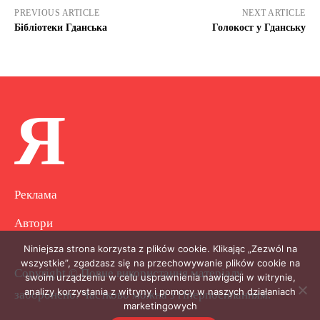
PREVIOUS ARTICLE
NEXT ARTICLE
Бібліотеки Гданська
Голокост у Гданську
Я
Реклама
Автори
Niniejsza strona korzysta z plików cookie. Klikając „Zezwól na
wszystkie”, zgadzasz się na przechowywanie plików cookie na
Copyright © Повне використання матеріалу
swoim urządzeniu w celu usprawnienia nawigacji w witrynie,
analizy korzystania z witryny i pomocy w naszych działaniach
заборонено. Частково можна з гіперпосиланням.
marketingowych