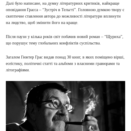
Далі було написане, на думку літературних критиків, найкраще
оповідання Грасса – “Зустріч в Тельгті”. Головною думкою твору є
скептичне ставлення автора до можливості літератури вплинути
на людство, щоб змінити його на краще.
Після паузи у кілька років світ побачив новий роман – “Щуриха”,
що порушує тему глобальних конфліктів суспільства.
Загалом Гюнтер Грас видав понад 30 книг, в яких поміщено вірші,
есеїстику, політичні статті та альбоми з власними гравюрами та
літографіями.