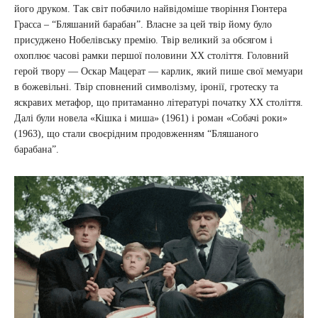
його друком. Так світ побачило найвідоміше творіння Гюнтера
Грасса – “Бляшаний барабан”. Власне за цей твір йому було
присуджено Нобелівську премію. Твір великий за обсягом і
охоплює часові рамки першої половини XX століття. Головний
герой твору — Оскар Мацерат — карлик, який пише свої мемуари
в божевільні. Твір сповнений символізму, іронії, гротеску та
яскравих метафор, що притаманно літературі початку XX століття.
Далі були новела «Кішка і миша» (1961) і роман «Собачі роки»
(1963), що стали своєрідним продовженням “Бляшаного
барабана”.