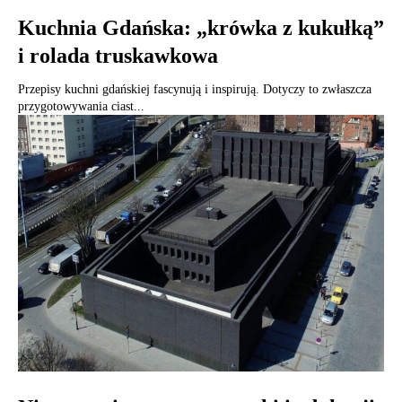
Kuchnia Gdańska: „krówka z kukułką”
i rolada truskawkowa
Przepisy kuchni gdańskiej fascynują i inspirują. Dotyczy to zwłaszcza
przygotowywania ciast...