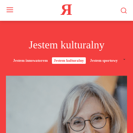
Я
Jestem kulturalny
Jestem innowatorem
Jestem kulturalny
Jestem sportowy