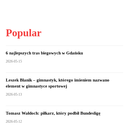
Popular
6 najlepszych tras biegowych w Gdańsku
2026-05-15
Leszek Blanik – gimnastyk, którego imieniem nazwano
element w gimnastyce sportowej
2026-05-13
Tomasz Wałdoch: piłkarz, który podbił Bundesligę
2026-05-12