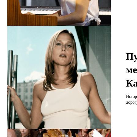
Пу
ме
Ка
Истор
дорогу