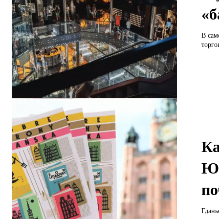
«б
В сам
торго
Ка
ЮН
по
Гдань