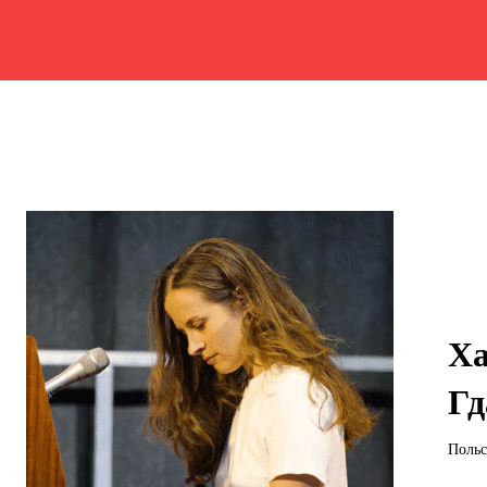
Ха
Гд
Польс