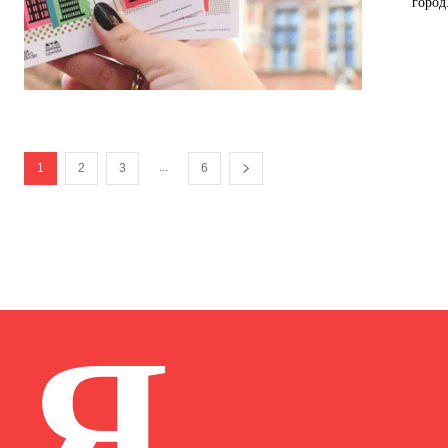
город.
...
1
2
3
6
Я