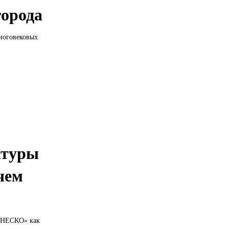
города
многовековых
атуры
чем
 ЮНЕСКО» как