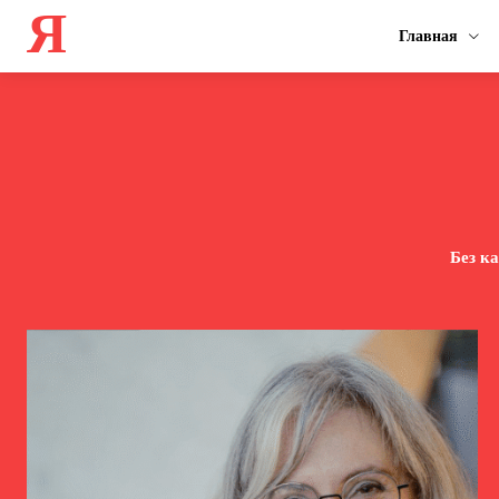
Я
Главная
Без к