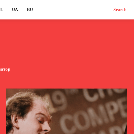
PL
UA
RU
Search
ватор