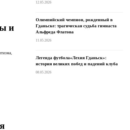
12.05.2026
Олимпийский чемпион, рожденный в
ы и
Гданьске: трагическая судьба гимнаста
Альфреда Флатова
11.05.2026
нтизма,
Легенда футбола«Лехия Гданьск»:
история великих побед и падений клуба
08.05.2026
я