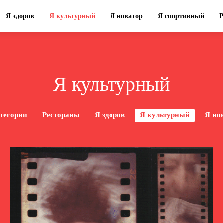
Я здоров
Я культурный
Я новатор
Я спортивный
Я культурный
атегории
Рестораны
Я здоров
Я культурный
Я но