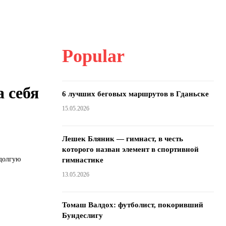
Popular
 себя
6 лучших беговых маршрутов в Гданьске
15.05.2026
Лешек Бляник — гимнаст, в честь
которого назван элемент в спортивной
долгую
гимнастике
13.05.2026
Томаш Валдох: футболист, покоривший
Бундеслигу