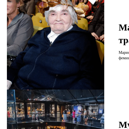
Ма
тр
Мария
фемин
Му