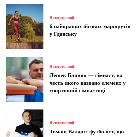
Я спортивний
6 найкращих бігових маршрутів
у Гданську
Я спортивний
Лешек Бляник — гімнаст, на
честь якого названо елемент у
спортивній гімнастиці
Я спортивний
Томаш Валдох: футболіст, що