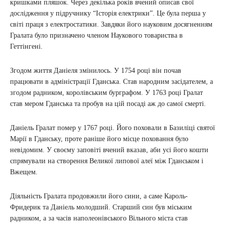
кришками пляшок. Через декілька років вчений описав свої
дослідження у підручнику “Історія електрики”. Це була перша у
світі праця з електростатики. Завдяки його науковим досягненням
Гралата було призначено членом Наукового товариства в
Геттінгені.
Згодом життя Даніеля змінилось. У 1754 році він почав
працювати в адміністрації Гданська. Став народним засідателем, а
згодом радником, королівським бурграфом. У 1763 році Гралат
став мером Гданська та пробув на цій посаді аж до самої смерті.
Даніель Гралат помер у 1767 році. Його поховали в Базиліці святої
Марії в Гданську, проте раніше його місце поховання було
невідомим. У своєму заповіті вчений вказав, аби усі його кошти
спрямували на створення Великої липової алеї між Гданськом і
Вжещем.
Діяльність Гралата продовжили його сини, а саме Кароль-
Фридерик та Даніель молодший. Старший син був міським
радником, а за часів наполеонівського Вільного міста став