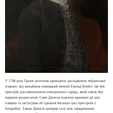
У 1746 році Гралат розпочав проводити дослідження лейденської
пляшки, яку винайшов німецький вчений Евальд Клейст. Це був
пристрій для накопичення електричного заряду, який також був
першим конденсатом. Саме Даніель пояснив принцип дії цієї
пляшки та застосував об’єднання багатьох цих пристроїв у
батарейки. Також Даніель виміряв силу між зарядженими