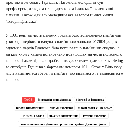
президентом сенату Гданська. Натомість молодший був
професором, а згодом став директором Гданської академічної
гімназії. Також Даніель молодший був автором цінної книги
“Історія Гданська”.
У 1901 році на честь Даніеля Гралата було встановлено пам’ятник
у вигляді нерівного валуна з пам’ятною дошкою. У 2004 році в
одному з парків Гданська було встановлено пам’ятник скаутам, а
на кам’яному камені встановлено нову дошку на честь польського
вченого. Також Даніеля зробили покровителем трамвая Pesa Swing
та автобусів Гданська з бортовим номером 1011. Отож у Вільному
місті намагаються зберегти пам’ять про видатного та талановитого
вченого.
TAGS
біографія винахідника
біографія інженера
відомі винахідники
відомі інженери
відомі люди у Гданську
Даніель Гралат
інженер винахідник
історія інженера
чим прославився Даніель Гралат що зробив Даніель Гралат