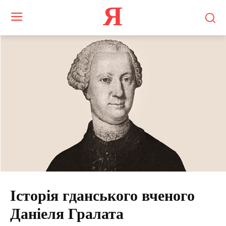
Я
Історія гданського вченого
Даніеля Гралата