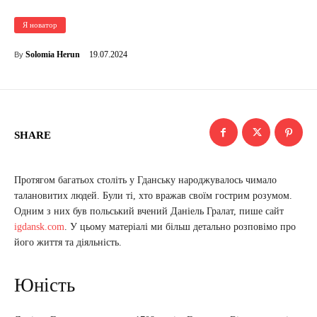
Я новатор
19.07.2024
Solomia Herun
By
SHARE
Протягом багатьох століть у Гданську народжувалось чимало
талановитих людей. Були ті, хто вражав своїм гострим розумом.
Одним з них був польський вчений Даніель Гралат, пише сайт
igdansk.com
. У цьому матеріалі ми більш детально розповімо про
його життя та діяльність.
Юність