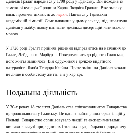
Даніель Гралат народився у 1708 році у Гданську. Він походив із
заможної купецької родини Карла-Людвіга Гралата. Вже змалку
юнак проявляв цікавість до
науки
. Навчався у Гданській
академічній гімназії. Саме навчання у цьому закладі підштовхнуло
Даніеля у майбутньому написати декілька дисертацій латинською
мовою.
У 1728 році Гралат прийняв рішення відправитись на навчання до
Галле, Лейдена та Марбурза. Повернувшись до рідного Гданська,
його життя змінилось. Він одружився з дочкою видатного
натураліста Якоба-Теодора Клейна. Проте зміни на Даніеля чекали
не лише в особистому житті, а й у кар’єрі.
Подальша діяльність
У 30-х роках 18 століття Даніель став співзасновником Товариства
природознавства у Гданську. Це одна з найстаріших організацій у
Польщі. Товариство організовувало лекції та експериментальні
вистави в галузі природничих і точних наук, збирало природничу