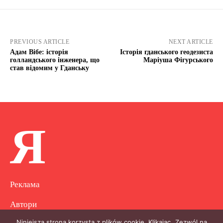
PREVIOUS ARTICLE
NEXT ARTICLE
Адам Вібе: історія
Історія гданського геодезиста
голландського інженера, що
Маріуша Фігурського
став відомим у Гданську
Я
Реклама
Автори
Niniejsza strona korzysta z plików cookie. Klikając „Zezwól na