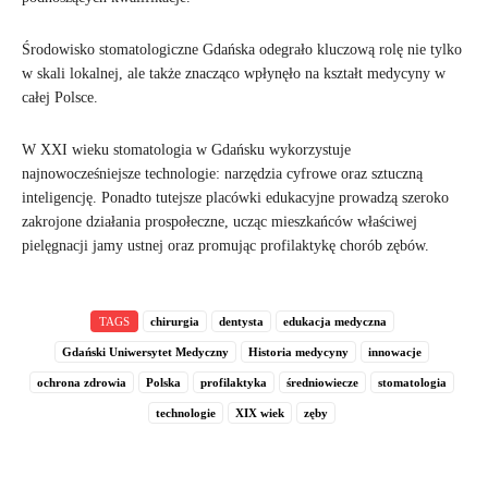
Środowisko stomatologiczne Gdańska odegrało kluczową rolę nie tylko
w skali lokalnej, ale także znacząco wpłynęło na kształt medycyny w
całej Polsce.
W XXI wieku stomatologia w Gdańsku wykorzystuje
najnowocześniejsze technologie: narzędzia cyfrowe oraz sztuczną
inteligencję. Ponadto tutejsze placówki edukacyjne prowadzą szeroko
zakrojone działania prospołeczne, ucząc mieszkańców właściwej
pielęgnacji jamy ustnej oraz promując profilaktykę chorób zębów.
TAGS
chirurgia
dentysta
edukacja medyczna
Gdański Uniwersytet Medyczny
Historia medycyny
innowacje
ochrona zdrowia
Polska
profilaktyka
średniowiecze
stomatologia
technologie
XIX wiek
zęby