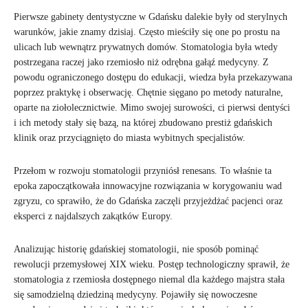
Pierwsze gabinety dentystyczne w Gdańsku dalekie były od sterylnych
warunków, jakie znamy dzisiaj. Często mieściły się one po prostu na
ulicach lub wewnątrz prywatnych domów. Stomatologia była wtedy
postrzegana raczej jako rzemiosło niż odrębna gałąź medycyny. Z
powodu ograniczonego dostępu do edukacji, wiedza była przekazywana
poprzez praktykę i obserwację. Chętnie sięgano po metody naturalne,
oparte na ziołolecznictwie. Mimo swojej surowości, ci pierwsi dentyści
i ich metody stały się bazą, na której zbudowano prestiż gdańskich
klinik oraz przyciągnięto do miasta wybitnych specjalistów.
Przełom w rozwoju stomatologii przyniósł renesans. To właśnie ta
epoka zapoczątkowała innowacyjne rozwiązania w korygowaniu wad
zgryzu, co sprawiło, że do Gdańska zaczęli przyjeżdżać pacjenci oraz
eksperci z najdalszych zakątków Europy.
Analizując historię gdańskiej stomatologii, nie sposób pominąć
rewolucji przemysłowej XIX wieku. Postęp technologiczny sprawił, że
stomatologia z rzemiosła dostępnego niemal dla każdego majstra stała
się samodzielną dziedziną medycyny. Pojawiły się nowoczesne