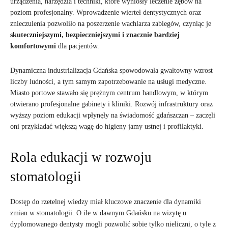
urządzenia, narzędzia i techniki, które wyniosły leczenie zębów na
poziom profesjonalny. Wprowadzenie wierteł dentystycznych oraz
znieczulenia pozwoliło na poszerzenie wachlarza zabiegów, czyniąc je
skuteczniejszymi, bezpieczniejszymi i znacznie bardziej
komfortowymi
dla pacjentów.
Dynamiczna industrializacja Gdańska spowodowała gwałtowny wzrost
liczby ludności, a tym samym zapotrzebowanie na usługi medyczne.
Miasto portowe stawało się prężnym centrum handlowym, w którym
otwierano profesjonalne gabinety i kliniki. Rozwój infrastruktury oraz
wyższy poziom edukacji wpłynęły na świadomość gdańszczan – zaczęli
oni przykładać większą wagę do higieny jamy ustnej i profilaktyki.
Rola edukacji w rozwoju
stomatologii
Dostęp do rzetelnej wiedzy miał kluczowe znaczenie dla dynamiki
zmian w stomatologii. O ile w dawnym Gdańsku na wizytę u
dyplomowanego dentysty mogli pozwolić sobie tylko nieliczni, o tyle z