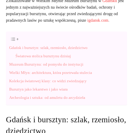
Zlokalizowane w Wielkim Młynie Muzeum Bursztynu w
Gdańsku
jest
jednym z najważniejszych na świecie ośrodków badań, ochrony i
popularyzacji bursztynu, otwierając przed zwiedzającymi drogę od
pradawnych lasów po sztukę współczesną, pisze
igdansk.com
.
Gdańsk i bursztyn: szlak, rzemiosło, dziedzictwo
Światowa stolica bursztynu dzisiaj
Muzeum Bursztynu: od pomysłu do instytucji
Wielki Młyn: architektura, która przetrwała stulecia
Kolekcja światowej klasy: co widzi zwiedzający
Bursztyn jako lekarstwo i jako wiara
Archeologia i sztuka: od amuletu do arcydzieła
Gdańsk i bursztyn: szlak, rzemiosło,
dziedzictwo