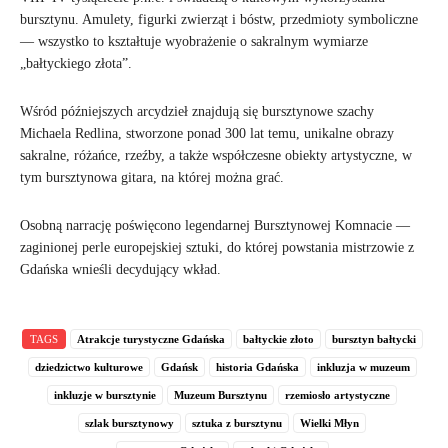
bursztynu. Amulety, figurki zwierząt i bóstw, przedmioty symboliczne
— wszystko to kształtuje wyobrażenie o sakralnym wymiarze
„bałtyckiego złota”.
Wśród późniejszych arcydzieł znajdują się bursztynowe szachy
Michaela Redlina, stworzone ponad 300 lat temu, unikalne obrazy
sakralne, różańce, rzeźby, a także współczesne obiekty artystyczne, w
tym bursztynowa gitara, na której można grać.
Osobną narrację poświęcono legendarnej Bursztynowej Komnacie —
zaginionej perle europejskiej sztuki, do której powstania mistrzowie z
Gdańska wnieśli decydujący wkład.
TAGS
Atrakcje turystyczne Gdańska
bałtyckie złoto
bursztyn bałtycki
dziedzictwo kulturowe
Gdańsk
historia Gdańska
inkluzja w muzeum
inkluzje w bursztynie
Muzeum Bursztynu
rzemiosło artystyczne
szlak bursztynowy
sztuka z bursztynu
Wielki Młyn