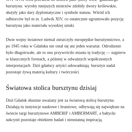
bursztynu: wyroby tutejszych mistrzów zdobiły dwory królewskie,
służyły jako dary dyplomatyczne i symbole statusu. Wśród ich
odbiorców był m.in. Ludwik XIV, co ostatecznie ugruntowało pozycję
bursztynu jako materiału wysokiej sztuki.
Dwie wojny światowe niemal zniszczyły europejskie bursztynnictwo, a
po 1945 roku w Gdańsku nie ostał się ani jeden warsztat. Odrodzenie
było długotrwałe, ale to ono przywróciło miastu tę tradycję — najpierw
w klasycznych formach, a później w odważnych współczesnych
interpretacjach. Dziś gdańscy artyści udowadniają: bursztyn nadal
pozostaje żywą materią kultury i twórczości.
Światowa stolica bursztynu dzisiaj
Dziś Gdańsk słusznie uważany jest za światową stolicę bursztynu.
Działają tu instytucje naukowe i branżowe, odbywają się największe na
świecie targi bursztynowe AMBERIF i AMBERMART, a bałtycki
sukcynit pozostaje obiektem badań i nieustanną inspiracją.