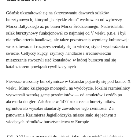
Gdańsk ukształtował się na skrzyżowaniu dawnych szlaków
bursztynowych, którymi „bałtyckie złoto” wędrowało od wybrzeży
Morza Bałtyckiego aż po basen Morza Śródziemnego. Nadwiślański
szlak bursztynowy funkcjonował co najmniej od V wieku p.n.e. i był
nie tylko arterią handlową, ale także przestrzenią wymiany kulturowej:
wraz z towarami rozprzestrzeniały się tu wiedza, style i wyobrażenia o
świecie. Celtyccy kupcy, rzymscy handlarze i średniowieczni
mieszczanie stworzyli sieć kontaktów, w której bursztyn stał się
katalizatorem powiązań cywilizacyjnych.
Pierwsze warsztaty bursztynnicze w Gdańsku pojawiły się pod koniec X
wieku. Mimo książęcego monopolu na wydobycie, lokalni rzemieślnicy
wytwarzali szeroką gamę przedmiotów — od amuletów i ozdób po
akcesoria do gier. Założenie w 1477 roku cechu bursztynników
ugruntowało wysokie standardy zawodowe tego rzemiosła. Za
panowania Kazimierza Jagiellończyka miasto stało się jednym z
wiodących ośrodków bursztynnictwa w Europie.
XVI–XVII wiek przeszedł do historii jako „złoty wiek” gdańskiego