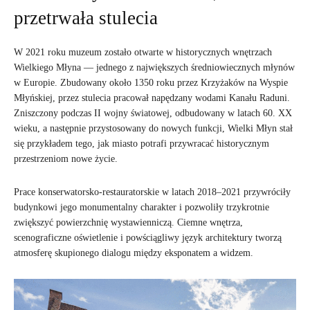
przetrwała stulecia
W 2021 roku muzeum zostało otwarte w historycznych wnętrzach
Wielkiego Młyna — jednego z największych średniowiecznych młynów
w Europie. Zbudowany około 1350 roku przez Krzyżaków na Wyspie
Młyńskiej, przez stulecia pracował napędzany wodami Kanału Raduni.
Zniszczony podczas II wojny światowej, odbudowany w latach 60. XX
wieku, a następnie przystosowany do nowych funkcji, Wielki Młyn stał
się przykładem tego, jak miasto potrafi przywracać historycznym
przestrzeniom nowe życie.
Prace konserwatorsko-restauratorskie w latach 2018–2021 przywróciły
budynkowi jego monumentalny charakter i pozwoliły trzykrotnie
zwiększyć powierzchnię wystawienniczą. Ciemne wnętrza,
scenograficzne oświetlenie i powściągliwy język architektury tworzą
atmosferę skupionego dialogu między eksponatem a widzem.