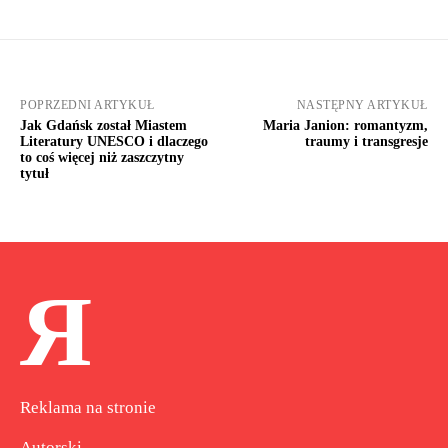
POPRZEDNI ARTYKUŁ
NASTĘPNY ARTYKUŁ
Jak Gdańsk został Miastem
Maria Janion: romantyzm,
Literatury UNESCO i dlaczego
traumy i transgresje
to coś więcej niż zaszczytny
tytuł
Я
Reklama na stronie
Autorski