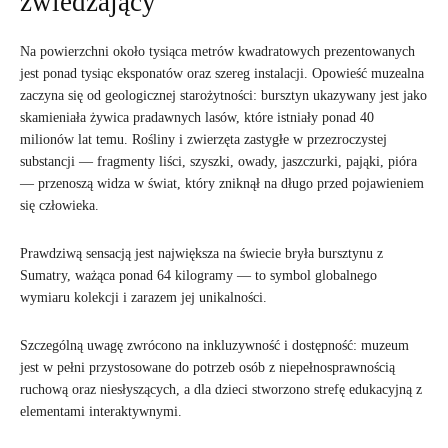
zwiedzający
Na powierzchni około tysiąca metrów kwadratowych prezentowanych
jest ponad tysiąc eksponatów oraz szereg instalacji. Opowieść muzealna
zaczyna się od geologicznej starożytności: bursztyn ukazywany jest jako
skamieniała żywica pradawnych lasów, które istniały ponad 40
milionów lat temu. Rośliny i zwierzęta zastygłe w przezroczystej
substancji — fragmenty liści, szyszki, owady, jaszczurki, pająki, pióra
— przenoszą widza w świat, który zniknął na długo przed pojawieniem
się człowieka.
Prawdziwą sensacją jest największa na świecie bryła bursztynu z
Sumatry, ważąca ponad 64 kilogramy — to symbol globalnego
wymiaru kolekcji i zarazem jej unikalności.
Szczególną uwagę zwrócono na inkluzywność i dostępność: muzeum
jest w pełni przystosowane do potrzeb osób z niepełnosprawnością
ruchową oraz niesłyszących, a dla dzieci stworzono strefę edukacyjną z
elementami interaktywnymi.