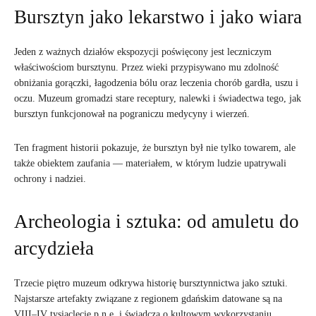
Bursztyn jako lekarstwo i jako wiara
Jeden z ważnych działów ekspozycji poświęcony jest leczniczym
właściwościom bursztynu. Przez wieki przypisywano mu zdolność
obniżania gorączki, łagodzenia bólu oraz leczenia chorób gardła, uszu i
oczu. Muzeum gromadzi stare receptury, nalewki i świadectwa tego, jak
bursztyn funkcjonował na pograniczu medycyny i wierzeń.
Ten fragment historii pokazuje, że bursztyn był nie tylko towarem, ale
także obiektem zaufania — materiałem, w którym ludzie upatrywali
ochrony i nadziei.
Archeologia i sztuka: od amuletu do
arcydzieła
Trzecie piętro muzeum odkrywa historię bursztynnictwa jako sztuki.
Najstarsze artefakty związane z regionem gdańskim datowane są na
VIII–IV tysiąclecie p.n.e. i świadczą o kultowym wykorzystaniu