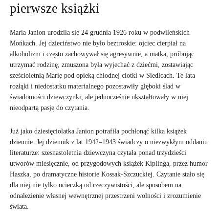
pierwsze książki
Maria Janion urodziła się 24 grudnia 1926 roku w podwileńskich
Mońkach. Jej dzieciństwo nie było beztroskie: ojciec cierpiał na
alkoholizm i często zachowywał się agresywnie, a matka, próbując
utrzymać rodzinę, zmuszona była wyjechać z dziećmi, zostawiając
sześcioletnią Marię pod opieką chłodnej ciotki w Siedlcach. Te lata
rozłąki i niedostatku materialnego pozostawiły głęboki ślad w
świadomości dziewczynki, ale jednocześnie ukształtowały w niej
nieodpartą pasję do czytania.
Już jako dziesięciolatka Janion potrafiła pochłonąć kilka książek
dziennie. Jej dziennik z lat 1942–1943 świadczy o niezwykłym oddaniu
literaturze: szesnastoletnia dziewczyna czytała ponad trzydzieści
utworów miesięcznie, od przygodowych książek Kiplinga, przez humor
Haszka, po dramatyczne historie Kossak-Szczuckiej. Czytanie stało się
dla niej nie tylko ucieczką od rzeczywistości, ale sposobem na
odnalezienie własnej wewnętrznej przestrzeni wolności i zrozumienie
świata.