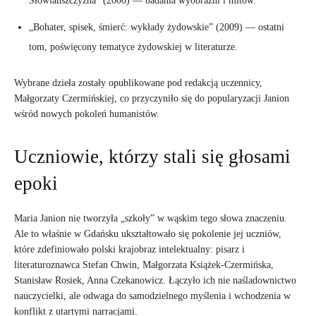
Słowiańszczyzna” (2006) — badania wyobraźni i mitów.
„Bohater, spisek, śmierć: wykłady żydowskie” (2009) — ostatni
tom, poświęcony tematyce żydowskiej w literaturze.
Wybrane dzieła zostały opublikowane pod redakcją uczennicy,
Małgorzaty Czermińskiej, co przyczyniło się do popularyzacji Janion
wśród nowych pokoleń humanistów.
Uczniowie, którzy stali się głosami
epoki
Maria Janion nie tworzyła „szkoły” w wąskim tego słowa znaczeniu.
Ale to właśnie w Gdańsku ukształtowało się pokolenie jej uczniów,
które zdefiniowało polski krajobraz intelektualny: pisarz i
literaturoznawca Stefan Chwin, Małgorzata Książek-Czermińska,
Stanisław Rosiek, Anna Czekanowicz. Łączyło ich nie naśladownictwo
nauczycielki, ale odwaga do samodzielnego myślenia i wchodzenia w
konflikt z utartymi narracjami.