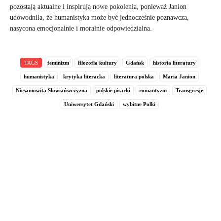
pozostają aktualne i inspirują nowe pokolenia, ponieważ Janion
udowodniła, że humanistyka może być jednocześnie poznawcza,
nasycona emocjonalnie i moralnie odpowiedzialna.
TAGS
feminizm
filozofia kultury
Gdańsk
historia literatury
humanistyka
krytyka literacka
literatura polska
Maria Janion
Niesamowita Słowiańszczyzna
polskie pisarki
romantyzm
Transgresje
Uniwersytet Gdański
wybitne Polki