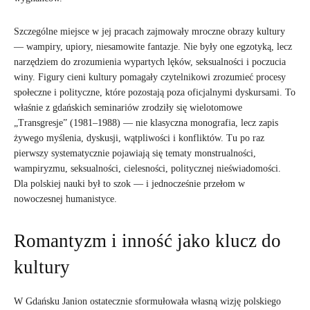
Szczególne miejsce w jej pracach zajmowały mroczne obrazy kultury
— wampiry, upiory, niesamowite fantazje. Nie były one egzotyką, lecz
narzędziem do zrozumienia wypartych lęków, seksualności i poczucia
winy. Figury cieni kultury pomagały czytelnikowi zrozumieć procesy
społeczne i polityczne, które pozostają poza oficjalnymi dyskursami. To
właśnie z gdańskich seminariów zrodziły się wielotomowe
„Transgresje” (1981–1988) — nie klasyczna monografia, lecz zapis
żywego myślenia, dyskusji, wątpliwości i konfliktów. Tu po raz
pierwszy systematycznie pojawiają się tematy monstrualności,
wampiryzmu, seksualności, cielesności, politycznej nieświadomości.
Dla polskiej nauki był to szok — i jednocześnie przełom w
nowoczesnej humanistyce.
Romantyzm i inność jako klucz do
kultury
W Gdańsku Janion ostatecznie sformułowała własną wizję polskiego