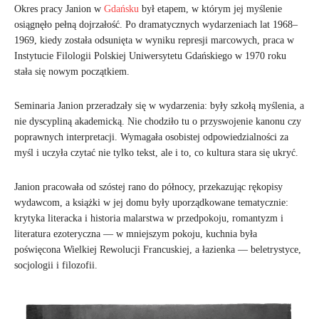
Okres pracy Janion w
Gdańsku
był etapem, w którym jej myślenie
osiągnęło pełną dojrzałość. Po dramatycznych wydarzeniach lat 1968–
1969, kiedy została odsunięta w wyniku represji marcowych, praca w
Instytucie Filologii Polskiej Uniwersytetu Gdańskiego w 1970 roku
stała się nowym początkiem.
Seminaria Janion przeradzały się w wydarzenia: były szkołą myślenia, a
nie dyscypliną akademicką. Nie chodziło tu o przyswojenie kanonu czy
poprawnych interpretacji. Wymagała osobistej odpowiedzialności za
myśl i uczyła czytać nie tylko tekst, ale i to, co kultura stara się ukryć.
Janion pracowała od szóstej rano do północy, przekazując rękopisy
wydawcom, a książki w jej domu były uporządkowane tematycznie:
krytyka literacka i historia malarstwa w przedpokoju, romantyzm i
literatura ezoteryczna — w mniejszym pokoju, kuchnia była
poświęcona Wielkiej Rewolucji Francuskiej, a łazienka — beletrystyce,
socjologii i filozofii.