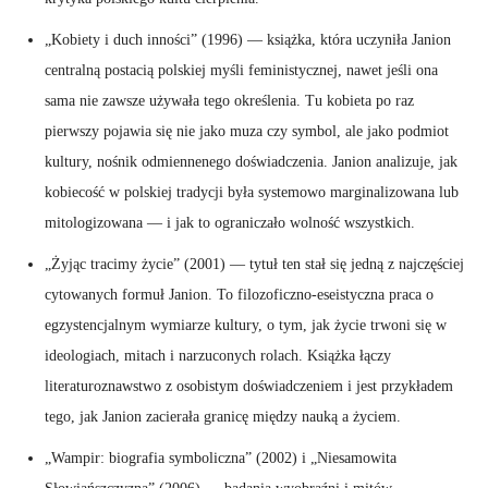
„Kobiety i duch inności” (1996) — książka, która uczyniła Janion
centralną postacią polskiej myśli feministycznej, nawet jeśli ona
sama nie zawsze używała tego określenia. Tu kobieta po raz
pierwszy pojawia się nie jako muza czy symbol, ale jako podmiot
kultury, nośnik odmiennenego doświadczenia. Janion analizuje, jak
kobiecość w polskiej tradycji była systemowo marginalizowana lub
mitologizowana — i jak to ograniczało wolność wszystkich.
„Żyjąc tracimy życie” (2001) — tytuł ten stał się jedną z najczęściej
cytowanych formuł Janion. To filozoficzno-eseistyczna praca o
egzystencjalnym wymiarze kultury, o tym, jak życie trwoni się w
ideologiach, mitach i narzuconych rolach. Książka łączy
literaturoznawstwo z osobistym doświadczeniem i jest przykładem
tego, jak Janion zacierała granicę między nauką a życiem.
„Wampir: biografia symboliczna” (2002) i „Niesamowita