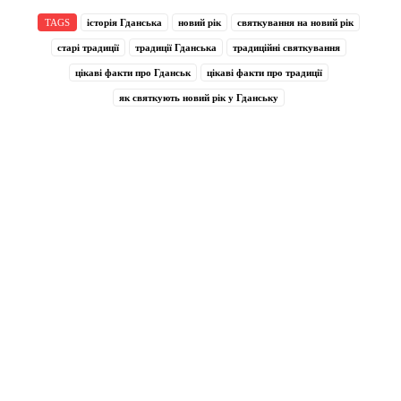
TAGS
історія Гданська
новий рік
святкування на новий рік
старі традиції
традиції Гданська
традиційні святкування
цікаві факти про Гданськ
цікаві факти про традиції
як святкують новий рік у Гданську