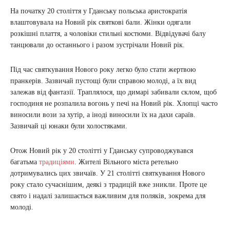
На початку 20 століття у Гданську польська аристократія
влаштовувала на Новий рік святкові бали. Жінки одягали
розкішні плаття, а чоловіки стильні костюми. Відвідувачі балу
танцювали до останнього і разом зустрічали Новий рік.
Під час святкування Нового року легко було стати жертвою
пранкерів. Зазвичай пустощі були справою молоді, а їх вид
залежав від фантазії. Траплялося, що димарі забивали склом, щоб
господиня не розпалила вогонь у печі на Новий рік. Хлопці часто
виносили вози за хутір, а іноді виносили їх на дахи сараїв.
Зазвичай ці юнаки були холостяками.
Отож Новий рік у 20 столітті у Гданську супроводжувався
багатьма
традиціями
. Жителі Вільного міста ретельно
дотримувались цих звичаїв. У 21 столітті святкування Нового
року стало сучаснішим, деякі з традицій вже зникли. Проте це
свято і надалі залишається важливим для поляків, зокрема для
молоді.