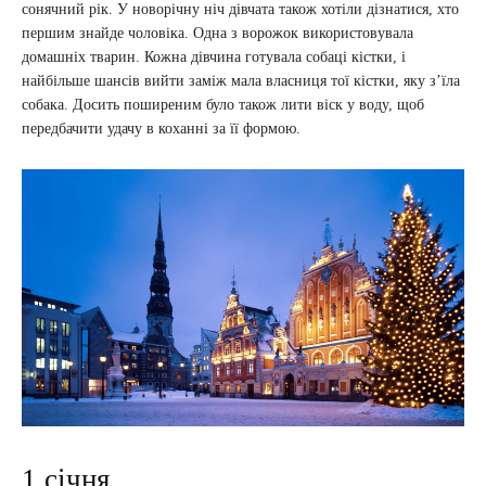
сонячний рік. У новорічну ніч дівчата також хотіли дізнатися, хто
першим знайде чоловіка. Одна з ворожок використовувала
домашніх тварин. Кожна дівчина готувала собаці кістки, і
найбільше шансів вийти заміж мала власниця тої кістки, яку з’їла
собака. Досить поширеним було також лити віск у воду, щоб
передбачити удачу в коханні за її формою.
1 січня