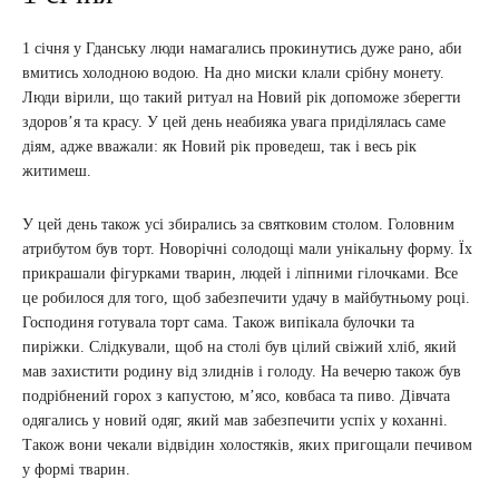
1 січня у Гданську люди намагались прокинутись дуже рано, аби
вмитись холодною водою. На дно миски клали срібну монету.
Люди вірили, що такий ритуал на Новий рік допоможе зберегти
здоров’я та красу. У цей день неабияка увага приділялась саме
діям, адже вважали: як Новий рік проведеш, так і весь рік
житимеш.
У цей день також усі збирались за святковим столом. Головним
атрибутом був торт. Новорічні солодощі мали унікальну форму. Їх
прикрашали фігурками тварин, людей і ліпними гілочками. Все
це робилося для того, щоб забезпечити удачу в майбутньому році.
Господиня готувала торт сама. Також випікала булочки та
пиріжки. Слідкували, щоб на столі був цілий свіжий хліб, який
мав захистити родину від злиднів і голоду. На вечерю також був
подрібнений горох з капустою, м’ясо, ковбаса та пиво. Дівчата
одягались у новий одяг, який мав забезпечити успіх у коханні.
Також вони чекали відвідин холостяків, яких пригощали печивом
у формі тварин.