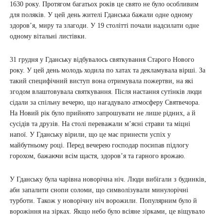
1630 року. Протягом багатьох років це свято не було особливим
для поляків. У цей день жителі Гданська бажали одне одному
здоров’я, миру та злагоди. У 19 столітті почали надсилати одне
одному вітальні листівки.
31 грудня у Гданську відбувалось святкування Старого Нового
року. У цей день молодь ходила по хатах та декламувала вірші. За
такий специфічний виступ вона отримувала пожертви, на які
згодом влаштовувала святкування. Після настання сутінків люди
сідали за спільну вечерю, що нагадувало атмосферу Святвечора.
На Новий рік було прийнято запрошувати не лише рідних, а й
сусідів та друзів. На столі переважали м’ясні страви та міцні
напої. У Гданську вірили, що це має принести успіх у
майбутньому році. Перед вечерею господар посипав підлогу
горохом, бажаючи всім щастя, здоров’я та гарного врожаю.
У Гданську була чарівна новорічна ніч. Люди вибігали з будинків,
аби запалити снопи соломи, що символізували минулорічні
турботи. Також у новорічну ніч ворожили. Популярним було й
ворожіння на зірках. Якщо небо було всіяне зірками, це віщувало