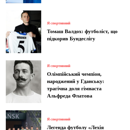
Я спортивний
Томаш Валдох: футболіст, що
підкорив Бундеслігу
Я спортивний
Олімпійський чемпіон,
народжений у Гданську:
трагічна доля гімнаста
Альфреда Флатова
Я спортивний
Легенда футболу «Лехія