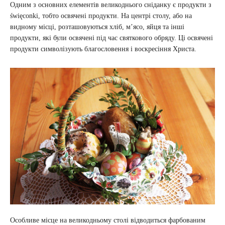
Одним з основних елементів великоднього сніданку є продукти з
święconki, тобто освячені продукти. На центрі столу, або на
видному місці, розташовуються хліб, м’ясо, яйця та інші
продукти, які були освячені під час святкового обряду. Ці освячені
продукти символізують благословення і воскресіння Христа.
Особливе місце на великодньому столі відводиться фарбованим