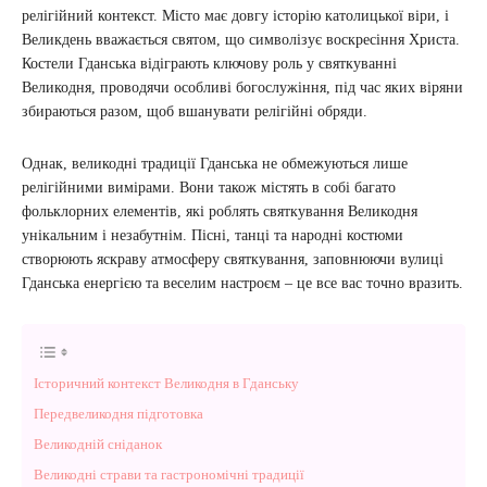
релігійний контекст. Місто має довгу історію католицької віри, і
Великдень вважається святом, що символізує воскресіння Христа.
Костели Гданська відіграють ключову роль у святкуванні
Великодня, проводячи особливі богослужіння, під час яких віряни
збираються разом, щоб вшанувати релігійні обряди.
Однак, великодні традиції Гданська не обмежуються лише
релігійними вимірами. Вони також містять в собі багато
фольклорних елементів, які роблять святкування Великодня
унікальним і незабутнім. Пісні, танці та народні костюми
створюють яскраву атмосферу святкування, заповнюючи вулиці
Гданська енергією та веселим настроєм – це все вас точно вразить.
Історичний контекст Великодня в Гданську
Передвеликодня підготовка
Великодній сніданок
Великодні страви та гастрономічні традиції