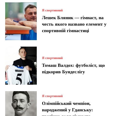
Я спортивний
Лешек Бляник — гімнаст, на
честь якого названо елемент у
спортивній гімнастиці
Я спортивний
Томаш Валдох: футболіст, що
підкорив Бундеслігу
Я спортивний
Олімпійський чемпіон,
народжений у Гданську: