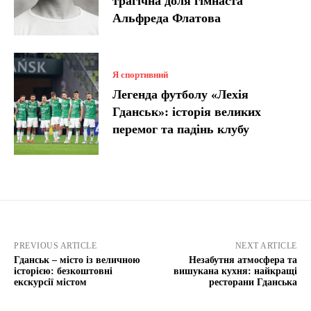
трагічна доля гімнаста
Альфреда Флатова
Я спортивний
Легенда футболу «Лехія
Гданськ»: історія великих
перемог та падінь клубу
PREVIOUS ARTICLE
NEXT ARTICLE
Гданськ – місто із величною
Незабутня атмосфера та
історією: безкоштовні
вишукана кухня: найкращі
екскурсії містом
ресторани Гданська