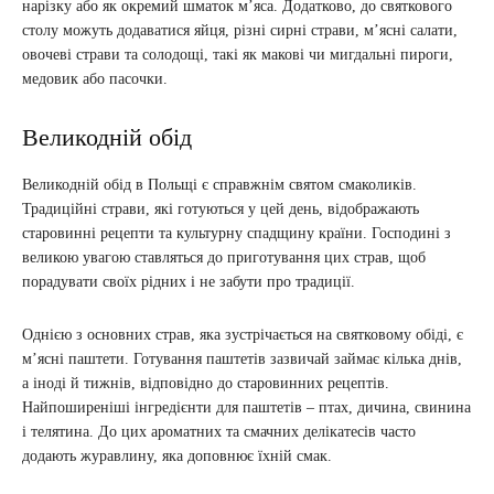
нарізку або як окремий шматок м’яса. Додатково, до святкового
столу можуть додаватися яйця, різні сирні страви, м’ясні салати,
овочеві страви та солодощі, такі як макові чи мигдальні пироги,
медовик або пасочки.
Великодній обід
Великодній обід в Польщі є справжнім святом смаколиків.
Традиційні страви, які готуються у цей день, відображають
старовинні рецепти та культурну спадщину країни. Господині з
великою увагою ставляться до приготування цих страв, щоб
порадувати своїх рідних і не забути про традиції.
Однією з основних страв, яка зустрічається на святковому обіді, є
м’ясні паштети. Готування паштетів зазвичай займає кілька днів,
а іноді й тижнів, відповідно до старовинних рецептів.
Найпоширеніші інгредієнти для паштетів – птах, дичина, свинина
і телятина. До цих ароматних та смачних делікатесів часто
додають журавлину, яка доповнює їхній смак.