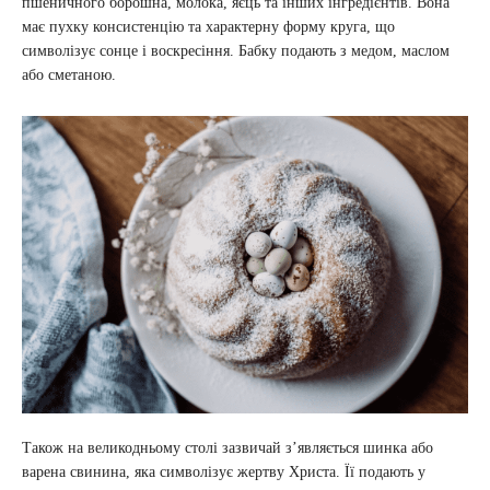
пшеничного борошна, молока, яєць та інших інгредієнтів. Вона
має пухку консистенцію та характерну форму круга, що
символізує сонце і воскресіння. Бабку подають з медом, маслом
або сметаною.
Також на великодньому столі зазвичай з’являється шинка або
варена свинина, яка символізує жертву Христа. Її подають у