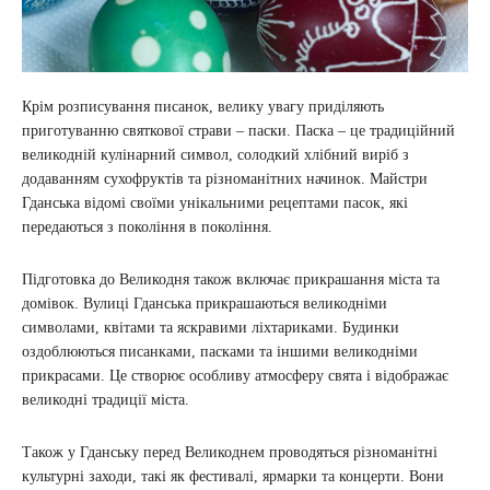
Крім розписування писанок, велику увагу приділяють
приготуванню святкової страви – паски. Паска – це традиційний
великодній кулінарний символ, солодкий хлібний виріб з
додаванням сухофруктів та різноманітних начинок. Майстри
Гданська відомі своїми унікальними рецептами пасок, які
передаються з покоління в покоління.
Підготовка до Великодня також включає прикрашання міста та
домівок. Вулиці Гданська прикрашаються великодніми
символами, квітами та яскравими ліхтариками. Будинки
оздоблюються писанками, пасками та іншими великодніми
прикрасами. Це створює особливу атмосферу свята і відображає
великодні традиції міста.
Також у Гданську перед Великоднем проводяться різноманітні
культурні заходи, такі як фестивалі, ярмарки та концерти. Вони