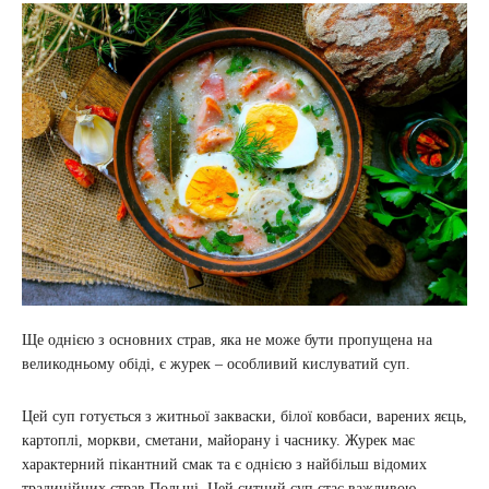
Ще однією з основних страв, яка не може бути пропущена на
великодньому обіді, є журек – особливий кислуватий суп.
Цей суп готується з житньої закваски, білої ковбаси, варених яєць,
картоплі, моркви, сметани, майорану і часнику. Журек має
характерний пікантний смак та є однією з найбільш відомих
традиційних страв Польщі. Цей ситний суп стає важливою