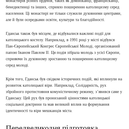
монастирів різних орденів, таких як домініканці, францисканці,
бенедиктинці та інших, сприяло поширенню католицизму серед
населення. Ці монастирі не тільки служили духовними центрами,
але й були осередками освіти, культури та благодійності.
Гданськ також був місцем, де відбувалися важливі події для
католицького костелу. Наприклад, в 1991 році у місті відбувся
Пан-Європейський Конгрес Європейської Молоді, організований
папою Іваном Павлом ІІ. Ця подія зібрала молодь з усієї Європи,
сприяючи їх духовному зростанню та поширенню католицизму
серед молоді.
Крім того, Гданськ був свідком історичних подій, які вплинули на
розвиток католицької віри. Наприклад, Солідарність, рух
збройного протистояння комуністичному режиму, з’явився саме у
Гданську. Цей рух був пронизаний цінностями католицької
соціальної доктрини та мав великий вплив на формування
ідентичності та віри мешканців міста.
Передвеликодня підготовка