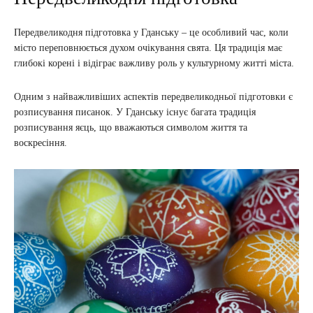
Передвеликодня підготовка у Гданську – це особливий час, коли
місто переповнюється духом очікування свята. Ця традиція має
глибокі корені і відіграє важливу роль у культурному житті міста.
Одним з найважливіших аспектів передвеликодньої підготовки є
розписування писанок. У Гданську існує багата традиція
розписування яєць, що вважаються символом життя та
воскресіння.