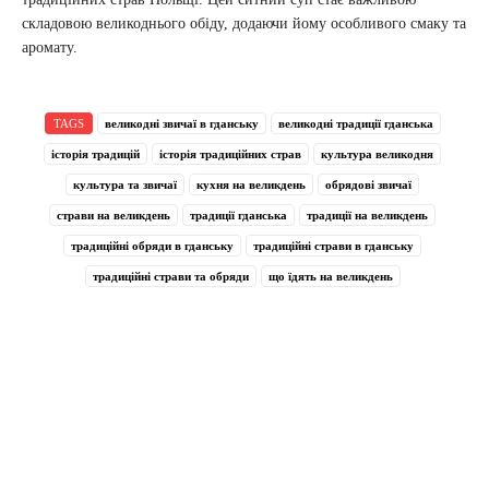
складовою великоднього обіду, додаючи йому особливого смаку та
аромату.
TAGS
великодні звичаї в гданську
великодні традиції гданська
історія традицій
історія традиційних страв
культура великодня
культура та звичаї
кухня на великдень
обрядові звичаї
страви на великдень
традиції гданська
традиції на великдень
традиційні обряди в гданську
традиційні страви в гданську
традиційні страви та обряди
що їдять на великдень