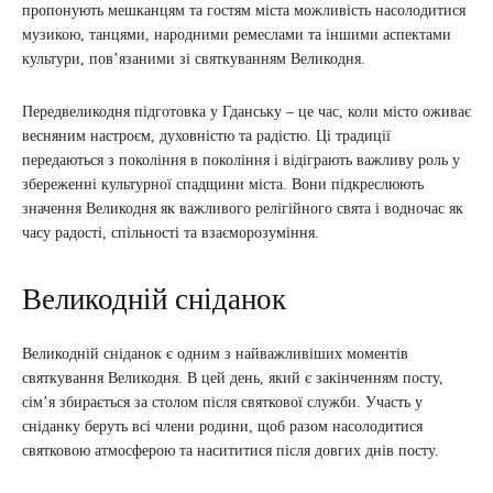
пропонують мешканцям та гостям міста можливість насолодитися
музикою, танцями, народними ремеслами та іншими аспектами
культури, пов’язаними зі святкуванням Великодня.
Передвеликодня підготовка у Гданську – це час, коли місто оживає
весняним настроєм, духовністю та радістю. Ці традиції
передаються з покоління в покоління і відіграють важливу роль у
збереженні культурної спадщини міста. Вони підкреслюють
значення Великодня як важливого релігійного свята і водночас як
часу радості, спільності та взаєморозуміння.
Великодній сніданок
Великодній сніданок є одним з найважливіших моментів
святкування Великодня. В цей день, який є закінченням посту,
сім’я збирається за столом після святкової служби. Участь у
сніданку беруть всі члени родини, щоб разом насолодитися
святковою атмосферою та насититися після довгих днів посту.