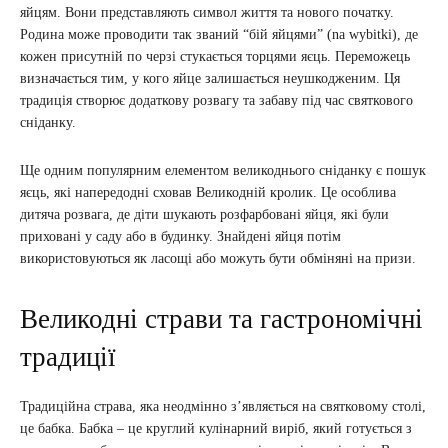
яйцям. Вони представляють символ життя та нового початку.
Родина може проводити так званий “бій яйцями” (na wybitki), де
кожен присутній по черзі стукається торцями яєць. Переможець
визначається тим, у кого яйце залишається неушкодженим. Ця
традиція створює додаткову розвагу та забаву під час святкового
сніданку.
Ще одним популярним елементом великоднього сніданку є пошук
яєць, які напередодні сховав Великодній кролик. Це особлива
дитяча розвага, де діти шукають розфарбовані яйця, які були
приховані у саду або в будинку. Знайдені яйця потім
використовуються як ласощі або можуть бути обміняні на призи.
Великодні страви та гастрономічні
традиції
Традиційна страва, яка неодмінно з’являється на святковому столі,
це бабка. Бабка – це круглий кулінарний виріб, який готується з