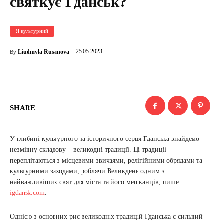
святкує Гданськ?
Я культурний
25.05.2023
Liudmyla Rusanova
By
SHARE
У глибині культурного та історичного серця Гданська знайдемо
незмінну складову – великодні традиції. Ці традиції
переплітаються з місцевими звичаями, релігійними обрядами та
культурними заходами, роблячи Великдень одним з
найважливіших свят для міста та його мешканців, пише
igdansk.com
.
Однією з основних рис великодніх традицій Гданська є сильний