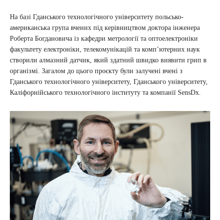
На базі Гданського технологічного університету польсько-
американська група вчених під керівництвом доктора інженера
Роберта Богдановича із кафедри метрології та оптоелектроніки
факультету електроніки, телекомунікацій та комп’ютерних наук
створили алмазний датчик, який здатний швидко виявити грип в
організмі. Загалом до цього проєкту були залучені вчені з
Гданського технологічного університету, Гданського університету,
Каліфорнійського технологічного інституту та компанії SensDx.