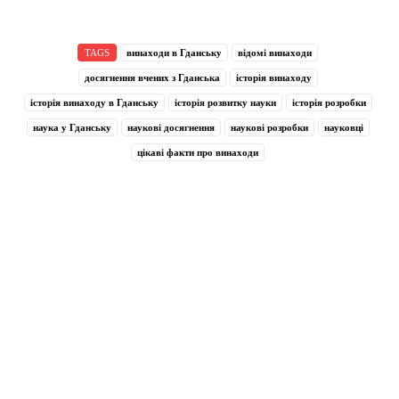
TAGS
винаходи в Гданську
відомі винаходи
досягнення вчених з Гданська
історія винаходу
історія винаходу в Гданську
історія розвитку науки
історія розробки
наука у Гданську
наукові досягнення
наукові розробки
науковці
цікаві факти про винаходи