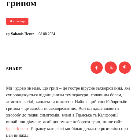
грипом
Я новатор
08.08.2024
Solomia Herun
By
SHARE
Ми чудово знаємо, що грип – це гостре вірусне захворювання, яке
супроводжується підвищенням температури, головним болем,
ломотою в тілі, кашлем та нежиттю. Найкращий спосіб боротьби з
грипом – це запобігти захворюванню. Аби швидше виявити
хворобу до появи симптомів, вчені з Гданська та Каліфорнії
винайшли діамант, який допоможе побороти грип, пише сайт
igdansk.com
. У цьому матеріалі ми більш детально розповімо про
цей винахід.