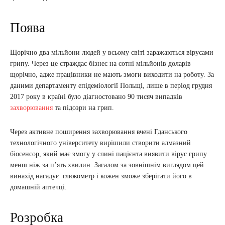
Поява
Щорічно два мільйони людей у ​​всьому світі заражаються вірусами
грипу. Через це страждає бізнес на сотні мільйонів доларів
щорічно, адже працівники не мають змоги виходити на роботу. За
даними департаменту епідеміології Польщі, лише в період грудня
2017 року в країні було діагностовано 90 тисяч випадків
захворювання
та підозри на грип.
Через активне поширення захворювання вчені Гданського
технологічного університету вирішили створити алмазний
біосенсор, який має змогу у слині пацієнта виявити вірус грипу
менш ніж за п’ять хвилин. Загалом за зовнішнім виглядом цей
винахід нагадує глюкометр і кожен зможе зберігати його в
домашній аптечці.
Розробка