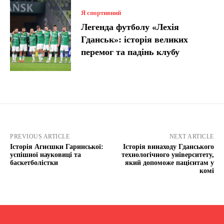
Я спортивний
Легенда футболу «Лехія
Гданськ»: історія великих
перемог та падінь клубу
PREVIOUS ARTICLE
NEXT ARTICLE
Історія Агнєшки Гаринської:
Історія винаходу Гданського
успішної науковиці та
технологічного університету,
баскетболістки
який допоможе пацієнтам у
комі