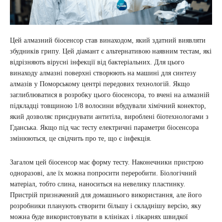
Цей алмазний біосенсор став винаходом, який здатний виявляти
збудників грипу. Цей діамант є альтернативою наявним тестам, які
відрізняють вірусні інфекції від бактеріальних. Для цього
винаходу алмазні поверхні створюють на машині для синтезу
алмазів у Поморському центрі передових технологій. Якщо
заглиблюватися в розробку цього біосенсора, то вчені на алмазній
підкладці товщиною 1/8 волосини вбудували хімічний конектор,
який дозволяє приєднувати антитіла, вироблені біотехнологами з
Гданська. Якщо під час тесту електричні параметри біосенсора
змінюються, це свідчить про те, що є інфекція.
Загалом цей біосенсор має форму тесту. Наконечники пристрою
одноразові, але їх можна попросити переробити. Біологічний
матеріал, тобто слина, наноситься на невелику пластинку.
Пристрій призначений для домашнього використання, але його
розробники планують створити більшу і складнішу версію, яку
можна буде використовувати в клініках і лікарнях швидкої