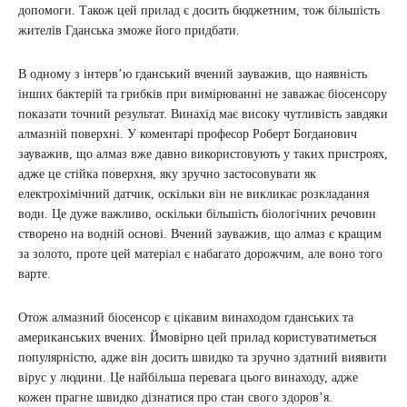
допомоги. Також цей прилад є досить бюджетним, тож більшість
жителів Гданська зможе його придбати.
В одному з інтерв’ю гданський вчений зауважив, що наявність
інших бактерій та грибків при вимірюванні не заважає біосенсору
показати точний результат. Винахід має високу чутливість завдяки
алмазній поверхні. У коментарі професор Роберт Богданович
зауважив, що алмаз вже давно використовують у таких пристроях,
адже це стійка поверхня, яку зручно застосовувати як
електрохімічний датчик, оскільки він не викликає розкладання
води. Це дуже важливо, оскільки більшість біологічних речовин
створено на водній основі. Вчений зауважив, що алмаз є кращим
за золото, проте цей матеріал є набагато дорожчим, але воно того
варте.
Отож алмазний біосенсор є цікавим винаходом гданських та
американських вчених. Ймовірно цей прилад користуватиметься
популярністю, адже він досить швидко та зручно здатний виявити
вірус у людини. Це найбільша перевага цього винаходу, адже
кожен прагне швидко дізнатися про стан свого здоров’я.