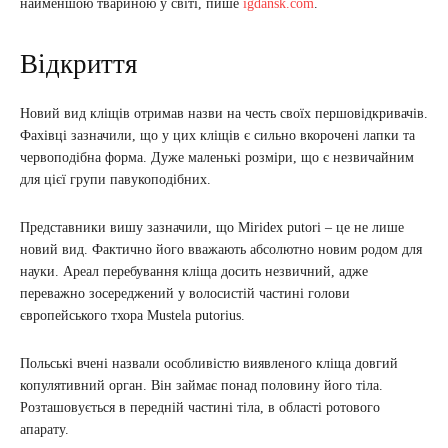
найменшою твариною у світі, пише
igdansk.com
.
Відкриття
Новий вид кліщів отримав назви на честь своїх першовідкривачів.
Фахівці зазначили, що у цих кліщів є сильно вкорочені лапки та
червоподібна форма. Дуже маленькі розміри, що є незвичайним
для цієї групи павукоподібних.
Представники вишу зазначили, що Miridex putori – це не лише
новий вид. Фактично його вважають абсолютно новим родом для
науки. Ареал перебування кліща досить незвичний, адже
переважно зосереджений у волосистій частині голови
європейського тхора Mustela putorius.
Польські вчені назвали особливістю виявленого кліща довгий
копулятивний орган. Він займає понад половину його тіла.
Розташовується в передній частині тіла, в області ротового
апарату.