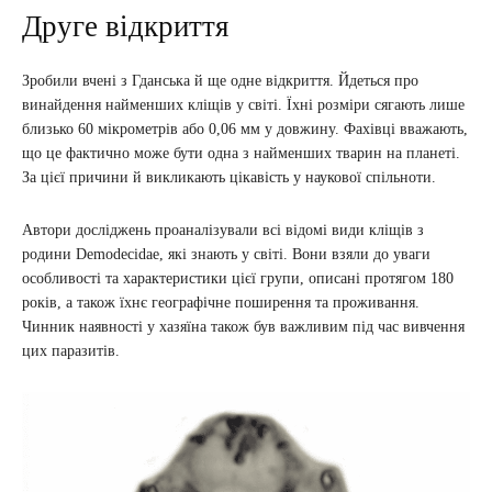
Друге відкриття
Зробили вчені з Гданська й ще одне відкриття. Йдеться про
винайдення найменших кліщів у світі. Їхні розміри сягають лише
близько 60 мікрометрів або 0,06 мм у довжину. Фахівці вважають,
що це фактично може бути одна з найменших тварин на планеті.
За цієї причини й викликають цікавість у наукової спільноти.
Автори досліджень проаналізували всі відомі види кліщів з
родини Demodecidae, які знають у світі. Вони взяли до уваги
особливості та характеристики цієї групи, описані протягом 180
років, а також їхнє географічне поширення та проживання.
Чинник наявності у хазяїна також був важливим під час вивчення
цих паразитів.