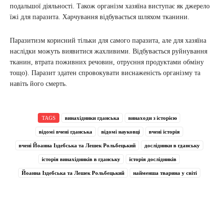
подальшої діяльності. Також організм хазяїна виступає як джерело
їжі для паразита. Харчування відбувається шляхом тканини.
Паразитизм корисний тільки для самого паразита, але для хазяїна
наслідки можуть виявитися жахливими. Відбувається руйнування
тканин, втрата поживних речовин, отруєння продуктами обміну
тощо). Паразит здатен спровокувати виснаженість організму та
навіть його смерть.
TAGS
винахідники гданська
винаходи з історією
відомі вчені гданська
відомі науковці
вчені історія
вчені Йоанна Іздебська та Лешек Рольбецький
дослідники в гданську
історія винахідників в гданську
історія дослідників
Йоанна Іздебська та Лешек Рольбецький
найменша тварина у світі