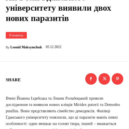
університету виявили двох
нових паразитів
Я новатор
05.12.2022
Leonid Maksymchuk
By
SHARE
Вчені Йоанна Іздебська та Лешек Рольбецький провели
дослідження та виявили нових кліщів Miridex putorii та Demodex
pusillus. Вони представляють сімейство демодексів. Фахівці
Гданського університету пояснили, що ці паразити мають певні
особливості: один мешкає на голові тхора, інший – вважається