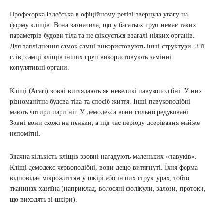
Професорка Іздебська в офіційному релізі звернула увагу на
форму кліщів. Вона зазначила, що у багатьох груп немає таких
параметрів будови тіла та не фіксується взагалі ніяких органів.
Для запліднення самок самці використовують інші структури. З її
слів, самці кліщів інших груп використовують замінні
копулятивні органи.
Кліщі (Acari) зовні виглядають як невеликі павукоподібні. У них
різноманітна будова тіла та спосіб життя. Інші павукоподібні
мають чотири пари ніг. У демодекса вони сильно редуковані.
Зовні вони схожі на пеньки, а під час періоду дозрівання майже
непомітні.
Значна кількість кліщів ззовні нагадують маленьких «павуків».
Кліщі демодекс червоподібні, вони дещо витягнуті. Їхня форма
відповідає мікрожиттям у шкірі або інших структурах, тобто
тканинах хазяїна (наприклад, волосяні фолікули, залози, протоки,
що виходять зі шкіри).