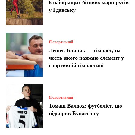
6 найкращих бігових маршрутів
у Гданську
Я спортивний
Лешек Бляник — гімнаст, на
честь якого названо елемент у
спортивній гімнастиці
Я спортивний
Томаш Валдох: футболіст, що
підкорив Бундеслігу