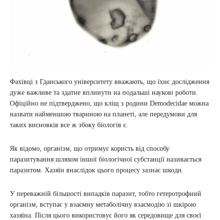
Фахівці з Гданського університету вважають, що їхнє дослідження
дуже важливе та здатне вплинути на подальші наукові роботи.
Офіційно не підтверджено, що кліщ з родини Demodecidae можна
назвати найменшою твариною на планеті, але передумови для
таких висновків все ж збоку біологів є.
Як відомо, організм, що отримує користь від способу
паразитування шляхом іншої біологічної субстанції називається
паразитом. Хазяїн внаслідок цього процесу зазнає шкоди.
У переважній більшості випадків паразит, тобто гетеротрофний
організм, вступає у взаємну метаболічну взаємодію зі шкірою
хазяїна. Після цього використовує його як середовище для своєї