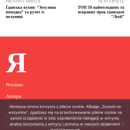
PREVIOUS ARTICLE
NEXT ARTICLE
Ґданська кухня: “Зозулина
ТОП 10 наймолодших та
помадка” та рулет із
яскравих зірок ґданської
полуниці
“Лехії”
Я
Реклама
Автори
Niniejsza strona korzysta z plików cookie. Klikając „Zezwól na
wszystkie”, zgadzasz się na przechowywanie plików cookie na
Copyright © Повне використання матеріалу
swoim urządzeniu w celu usprawnienia nawigacji w witrynie,
analizy korzystania z witryny i pomocy w naszych działaniach
заборонено. Частково можна з гіперпосиланням.
marketingowych