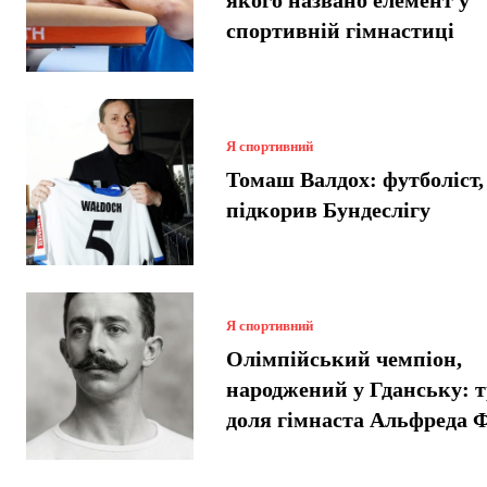
якого названо елемент у
спортивній гімнастиці
Я спортивний
Томаш Валдох: футболіст,
підкорив Бундеслігу
Я спортивний
Олімпійський чемпіон,
народжений у Гданську: т
доля гімнаста Альфреда 