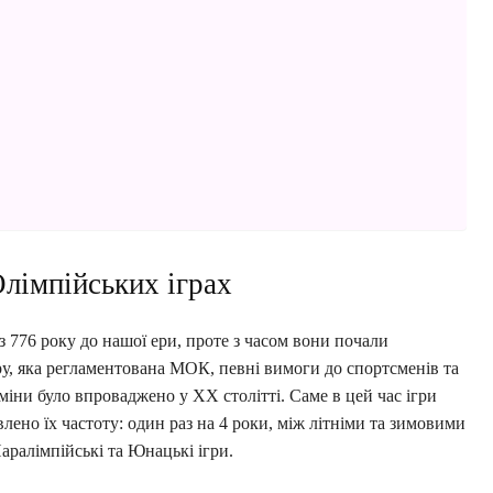
Олімпійських іграх
з 776 року до нашої ери, проте з часом вони почали
ру, яка регламентована МОК, певні вимоги до спортсменів та
міни було впроваджено у XX столітті. Саме в цей час ігри
овлено їх частоту: один раз на 4 роки, між літніми та зимовими
аралімпійські та Юнацькі ігри.