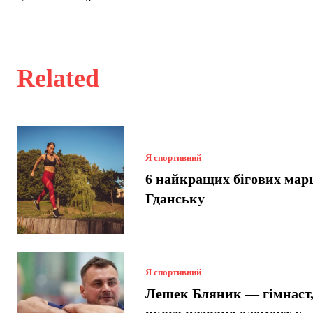
Related
Я спортивний
6 найкращих бігових мар
Гданську
Я спортивний
Лешек Бляник — гімнаст,