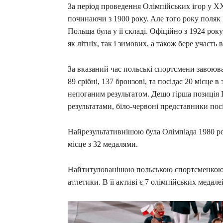
За період проведення Олімпійських ігор у XX
починаючи з 1900 року. Але того року поляк
Польща була у її складі. Офіційно з 1924 ро
як літніх, так і зимових, а також бере участь 
За вказаний час польські спортсмени завоювал
89 срібні, 137 бронзові, та посідає 20 місце
непоганим результатом. Дещо гірша позиція 
результатами, біло-червоні представники пос
Найрезультативнішою була Олімпіада 1980 ро
місце з 32 медалями.
Найтитулованішою польською спортсменкою с
атлетики. В її активі є 7 олімпійських медалей