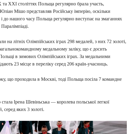
 та XXI століттях Польща регулярно брала участь,
 Юліан Мішо представляв Російську імперію, оскільки
ку і до нашого часу Польща регулярно виступає на змаганнях
в Паралімпіаді.
и на літніх Олімпійських іграх 298 медалей, з них 72 золоті,
 в загальнокомандному медальному заліку, що є досить
Польщі в зимових Олімпійських іграх. За медальними
ідають 23 місце в переліку серед 206 країн-учасниць.
ку, що проходила в Москві, тоді Польща посіла 7 командне
тала Ірена Шевіньська — королева польської легкої
, серед яких 3 золоті.