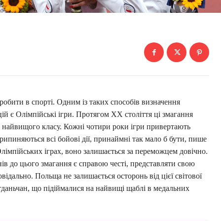
робити в спорті. Одним із таких способів визначення
ій є Олімпійські ігри. Протягом XX століття ці змагання
 найвищого класу. Кожні чотири роки ігри привертають
припиняються всі бойові дії, принаймні так мало б бути, пише
лімпійських іграх, воно залишається за переможцем довічно.
ів до цього змагання є справою честі, представляти свою
ідально. Польща не залишається осторонь від цієї світової
а гданьчан, що підіймалися на найвищі щаблі в медальних