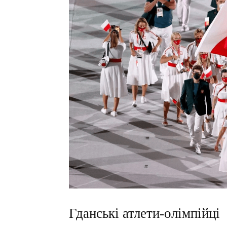
Гданські атлети-олімпійці