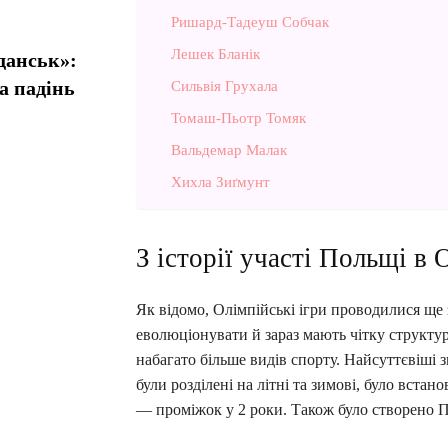
Ришард-Тадеуш Собчак
Лешек Бланік
данськ»:
а падінь
Сильвія Грухала
Томаш-Пьотр Томяк
Вальдемар Малак
Хихла Зиґмунт
З історії участі Польщі в 
Як відомо, Олімпійські ігри проводилися ще 
еволюціонувати й зараз мають чітку структу
набагато більше видів спорту. Найсуттєвіші з
були розділені на літні та зимові, було встан
— проміжок у 2 роки. Також було створено П