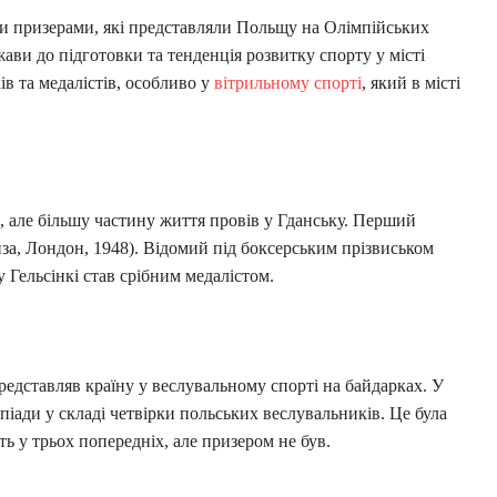
и призерами, які представляли Польщу на Олімпійських
ржави до підготовки та тенденція розвитку спорту у місті
ів та медалістів, особливо у
вітрильному спорті
, який в місті
, але більшу частину життя провів у Гданську. Перший
за, Лондон, 1948). Відомий під боксерським прізвиськом
 Гельсінкі став срібним медалістом.
редставляв країну у веслувальному спорті на байдарках. У
піади у складі четвірки польських веслувальників. Це була
сть у трьох попередніх, але призером не був.