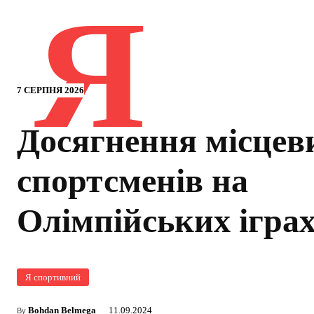
Я
7 СЕРПНЯ 2026
Досягнення місцев
спортсменів на
Олімпійських ігра
Я спортивний
Bohdan Belmega
11.09.2024
By