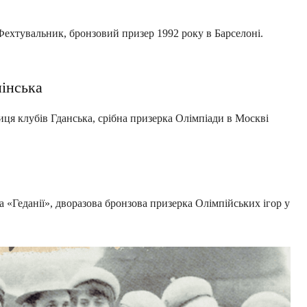
Фехтувальник, бронзовий призер 1992 року в Барселоні.
пінська
иця клубів Гданська, срібна призерка Олімпіади в Москві
а «Геданії», дворазова бронзова призерка Олімпійських ігор у