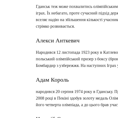
Гданськ теж може похвалитись олімпійським
іграх. Їх небагато, проте сучасний підхід де
вселяє надію на збільшення кількості учасник
стрімко розвивається.
Алекси Анткевич
Народився 12 листопада 1923 року в Катлево
польський олімпійський призер з боксу (брон
Бомбардир з узбережжя. На наступних Іграх у
Адам Король
народився 20 серпня 1974 року в Гданську. П
2008 році в Пекіні здобув золоту медаль Олім
його четверта олімпіада, а до цього брав уча