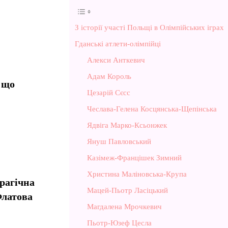
З історії участі Польщі в Олімпійських іграх
Гданські атлети-олімпійці
Алекси Анткевич
Адам Король
 що
Цезарій Сєсс
Чеслава-Гелена Косцянська-Щепінська
Ядвіга Марко-Ксьонжек
Януш Павловський
Казімеж-Францішек Зимний
Христина Маліновська-Крупа
рагічна
Мацей-Пьотр Ласіцький
Флатова
Магдалена Мрочкевич
Пьотр-Юзеф Цесла