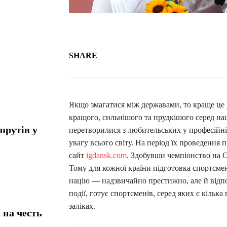
SHARE
Якщо змагатися між державами, то краще це 
кращого, сильнішого та прудкішого серед нац
шрутів у
перетворилися з любительських у професійні
увагу всього світу. На період їх проведення 
сайт
igdansk.com
. Здобувши чемпіонство на О
Тому для кожної країни підготовка спортсмен
націю — надзвичайно престижно, але й відпов
події, готує спортсменів, серед яких є кільк
заліках.
 на честь