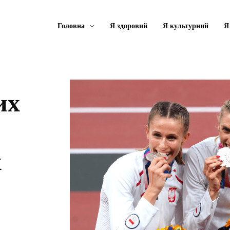
Головна
Я здоровий
Я культурний
Я
их
х