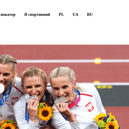
 новатор
Я спортивний
PL
UA
RU