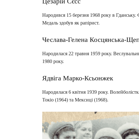
Цезарій Сєсс
Народився 15 березня 1968 року в Гданську. 
Медаль здобув як рапірист.
Чеслава-Гелена Косцянська-Ще
Народилася 22 травня 1959 року. Веслувальн
1980 року.
Ядвіга Марко-Ксьонжек
Народилася 6 квітня 1939 року. Волейболістк
Токіо (1964) та Мексиці (1968).