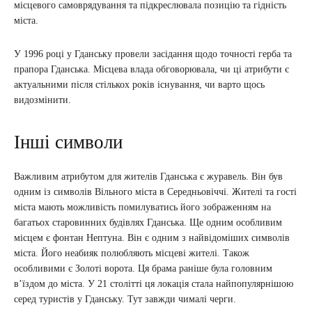
місцевого самоврядування та підкреслювала позицію та гідність
міста.
У 1996 році у Гданську провели засідання щодо точності герба та
прапора Гданська. Місцева влада обговорювала, чи ці атрибути є
актуальними після стількох років існування, чи варто щось
видозмінити.
Інші символи
Важливим атрибутом для жителів Гданська є журавель. Він був
одним із символів Вільного міста в Середньовіччі. Жителі та гості
міста мають можливість помилуватись його зображенням на
багатьох старовинних будівлях Гданська. Ще одним особливим
місцем є фонтан Нептуна. Він є одним з найвідоміших символів
міста. Його неабияк полюбляють місцеві жителі. Також
особливими є Золоті ворота. Ця брама раніше була головним
в’їздом до міста. У 21 столітті ця локація стала найпопулярнішою
серед туристів у Гданську. Тут завжди чималі черги.