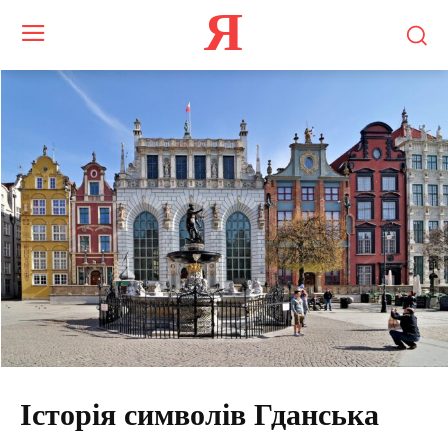
Я
Історія символів Гданська