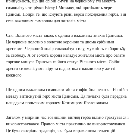
припускають, що дві срібні смуги на червоному тлі можуть
символізувати річки Віслу і Мотлаву, які протікають через
Гданськ. Попри те, що існують різні версії походження герба, він
став важливим символом для жителів міста.
Стяг Вільного міста також є одним з важливих знаків Гданська.
Це червоне полотно з золотою короною та двома срібними
хрестами. Червоний колір символізує силу, мужність та боротьбу
за свободу. А от золота корона нагадує жителям міста про багате
торгове минуле Гданська та його статус Вільного міста. Срібні
хрести символізують віру та надію, яка є важливою у житті
кожного.
Ще одним важливим символом міста є офіційна печатка. На ній з
металу витиснутий герб міста Гданська. Ця печатка була передана
нащадкам польським королем Казимиром Ягелончиком.
Загалом у мирний час зовнішній вигляд герба вільно трактувався і
використовувався. Прапор міста практично не використовувався.
Це була своєрідна традиція, яка була вираженням тенденцій