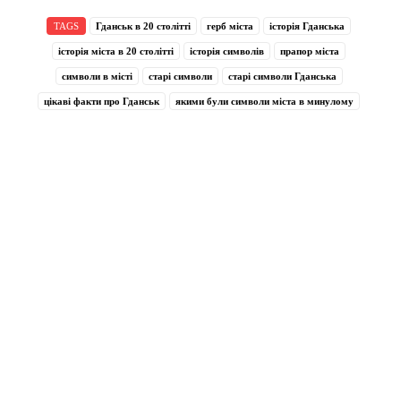
TAGS
Гданськ в 20 столітті
герб міста
історія Гданська
історія міста в 20 столітті
історія символів
прапор міста
символи в місті
старі символи
старі символи Гданська
цікаві факти про Гданськ
якими були символи міста в минулому