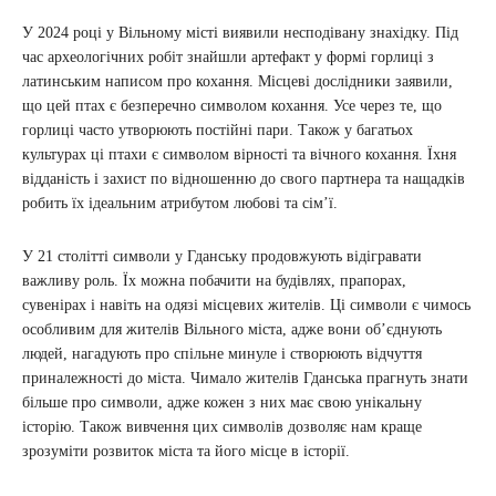
У 2024 році у Вільному місті виявили несподівану знахідку. Під
час археологічних робіт знайшли артефакт у формі горлиці з
латинським написом про кохання. Місцеві дослідники заявили,
що цей птах є безперечно символом кохання. Усе через те, що
горлиці часто утворюють постійні пари. Також у багатьох
культурах ці птахи є символом вірності та вічного кохання. Їхня
відданість і захист по відношенню до свого партнера та нащадків
робить їх ідеальним атрибутом любові та сім’ї.
У 21 столітті символи у Гданську продовжують відігравати
важливу роль. Їх можна побачити на будівлях, прапорах,
сувенірах і навіть на одязі місцевих жителів. Ці символи є чимось
особливим для жителів Вільного міста, адже вони об’єднують
людей, нагадують про спільне минуле і створюють відчуття
приналежності до міста. Чимало жителів Гданська прагнуть знати
більше про символи, адже кожен з них має свою унікальну
історію. Також вивчення цих символів дозволяє нам краще
зрозуміти розвиток міста та його місце в історії.