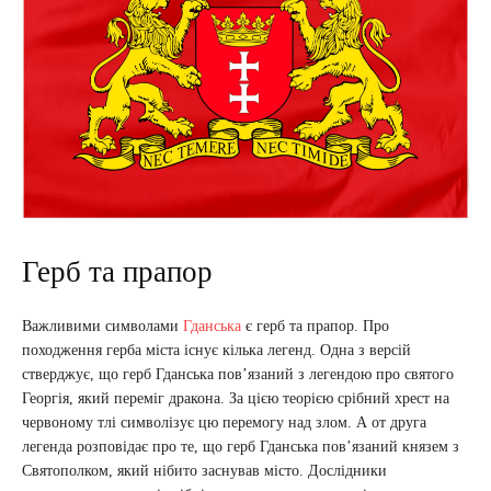
Герб та прапор
Важливими символами
Гданська
є герб та прапор. Про
походження герба міста існує кілька легенд. Одна з версій
стверджує, що герб Гданська пов’язаний з легендою про святого
Георгія, який переміг дракона. За цією теорією срібний хрест на
червоному тлі символізує цю перемогу над злом. А от друга
легенда розповідає про те, що герб Гданська пов’язаний князем з
Святополком, який нібито заснував місто. Дослідники