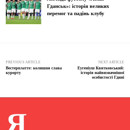
Гданськ»: історія великих
перемог та падінь клубу
PREVIOUS ARTICLE
NEXT ARTICLE
Вестерплатте: колишня слава
Еугеніуш Квятковський:
курорту
історія найвизначнішої
особистості Гдині
Я