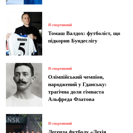
Я спортивний
Томаш Валдох: футболіст, що
підкорив Бундеслігу
Я спортивний
Олімпійський чемпіон,
народжений у Гданську:
трагічна доля гімнаста
Альфреда Флатова
Я спортивний
Легенда футболу «Лехія