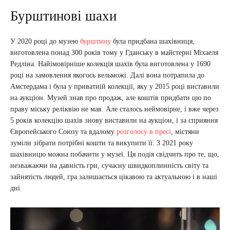
Бурштинові шахи
У 2020 році до музею
бурштину
була придбана шахівниця,
виготовлена понад 300 років тому у Гданську в майстерні Міхаеля
Редліна. Найімовірніше колекція шахів була виготовлена у 1690
році на замовлення якогось вельможі. Далі вона потрапила до
Амстердама і була у приватній колекції, яку у 2015 році виставили
на аукціон. Музей знав про продаж, але коштів придбати цю по
праву міську реліквію не мав. Але сталось неймовірне, і вже через
5 років колекцію шахів знову виставили на аукціон, і за сприяння
Європейського Союзу та вдалому
розголосу в пресі
, містяни
зуміли зібрати потрібні кошти та викупити її. З 2021 року
шахівницю можна побачити у музеї. Ця подія свідчить про те, що,
незважаючи на давність гри, сучасну швидкоплинність світу та
зайнятість людей, гра залишається цікавою та актуальною і в наші
дні.