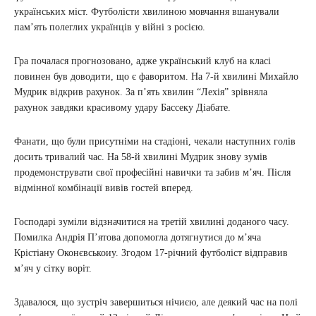
українських міст. Футболісти хвилиною мовчання вшанували
пам’ять полеглих українців у війні з росією.
Гра почалася прогнозовано, адже український клуб на класі
повинен був доводити, що є фаворитом. На 7-й хвилині Михайло
Мудрик відкрив рахунок. За п’ять хвилин “Лехія” зрівняла
рахунок завдяки красивому удару Бассеку Діабате.
Фанати, що були присутніми на стадіоні, чекали наступних голів
досить тривалий час. На 58-й хвилині Мудрик знову зумів
продемонструвати свої професійні навички та забив м’яч. Після
відмінної комбінації вивів гостей вперед.
Господарі зуміли відзначитися на третій хвилині доданого часу.
Помилка Андрія П’ятова допомогла дотягнутися до м’яча
Крістіану Оконєвськоиу. Згодом 17-річний футболіст відправив
м’яч у сітку воріт.
Здавалося, що зустріч завершиться нічиєю, але деякий час на полі