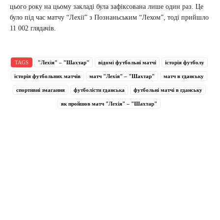
цього року на цьому закладі була зафіксована лише один раз. Це
було під час матчу “Лехії” з Познаньським “Лехом”, тоді прийшло
11 002 глядачів.
TAGS
"Лехія" – "Шахтар"
відомі футбольні матчі
історія футболу
історія футбольних матчів
матч "Лехія" – "Шахтар"
матч в гданську
спортивні змагання
футболісти гданська
футбольні матчі в гданську
як пройшов матч "Лехія" – "Шахтар"