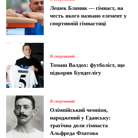
Лешек Бляник — гімнаст, на
честь якого названо елемент у
спортивній гімнастиці
Я спортивний
Томаш Валдох: футболіст, що
підкорив Бундеслігу
Я спортивний
Олімпійський чемпіон,
народжений у Гданську:
трагічна доля гімнаста
Альфреда Флатова