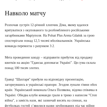
Навколо матчу
Розпочав зустріч 12-річний хлопчик Діма, якому вдалося
врятуватися з окупованого та розбомбленого російськими
загарбниками Маріуполя. На Polsat Plus Arena Gdańsk за грою
спостерігали понад 12,5 тисячі вболівальників. Українська
команда перемогла з рахунком 3:2.
Мета проведення заходу – відправити прибуток від продажу
квитків на акцію “Гданськ допомагає Україні”. Ця сума склала
понад 100 тисяч злотих.
Гравці “Шахтаря” прибули на відповідну презентацію,
загорнувшись в українські прапори. Згодом лунали гімни обох
країн. Український виконала Ольга Полякова, відома співачка в
Україні. Обидва клуби команди грали в трико з написом “Стоп
війна”, а замість назв, які зазвичай висять на спинах, на
футболках гостей з’явилися назви зруйнованих під час війни