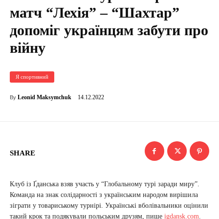
матч “Лехія” – “Шахтар”
допоміг українцям забути про
війну
Я спортивний
14.12.2022
Leonid Maksymchuk
By
SHARE
Клуб із Ґданська взяв участь у “Глобальному турі заради миру”.
Команда на знак солідарності з українським народом вирішила
зіграти у товариському турнірі. Українські вболівальники оцінили
такий крок та подякували польським друзям, пише
igdansk.com
.