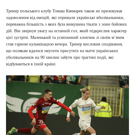
Тренер польського клубу Томаш Качмарек також не приховував
задоволення від емоцій, які отримали українські вболівальники,
переважна більшість з яких була вимушена тікати з зони бойових
дій. Він звернув увагу на останній гол, який підкреслив характер
цієї зустрічі. Маленький та усміхнений хлопчик зі своїм м’ячем
став гарною кульмінацією вечора. Тренер висловив сподівання,
що полякам вдалося змусити присутніх на матчі українських
уболівальників на 90 хвилин забути про трагічні події, які
відбуваються в їхній країні.