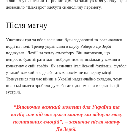
з’явився український 12-річний Діма та закинув м’яч у сітку. Це й
дозволило “Шахтарю” здобути символічну перемогу.
Після матчу
Учасники гри та вболівальники були задоволені як розвивалися
події на полі. Тренер українського клубу Роберто Де Зербі
подякував “Лехії” за теплу атмосферу. Він наголосив, що
непросто було зіграти матч побреде тижня, оскільки у кожного
колективу є свій графік. Як зазначив італійський фахівець, футбол
у такий важкий час для багатьох зовсім не на першу місці.
Тренуватися під час війни в Україні надзвичайно складно, тому
польські колеги зробили дуже багато, допомігши в організації
зустрічі.
“Виключно важкий момент для України та
клубу, але під час цього матчу ми відчули масу
позитивних емоцій”, – зазначив після матчу
Де Зербі.