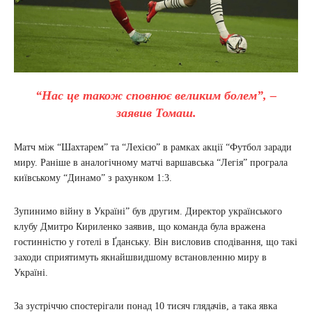
“Нас це також сповнює великим болем”, –
заявив Томаш.
Матч між “Шахтарем” та “Лехією” в рамках акції “Футбол заради
миру. Раніше в аналогічному матчі варшавська “Легія” програла
київському “Динамо” з рахунком 1:3.
Зупинимо війну в Україні” був другим. Директор українського
клубу Дмитро Кириленко заявив, що команда була вражена
гостинністю у готелі в Ґданську. Він висловив сподівання, що такі
заходи сприятимуть якнайшвидшому встановленню миру в
Україні.
За зустріччю спостерігали понад 10 тисяч глядачів, а така явка