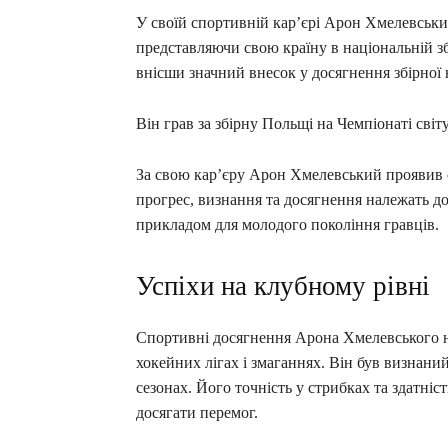
У своїй спортивній кар’єрі Арон Хмелевськи
представляючи свою країну в національній з
внісши значний внесок у досягнення збірної 
Він грав за збірну Польщі на Чемпіонаті світу 
За свою кар’єру Арон Хмелевський проявив с
прогрес, визнання та досягнення належать до
прикладом для молодого покоління гравців.
Успіхи на клубному рівні
Спортивні досягнення Арона Хмелевського н
хокейних лігах і змаганнях. Він був визна
сезонах. Його точність у стрибках та здатн
досягати перемог.