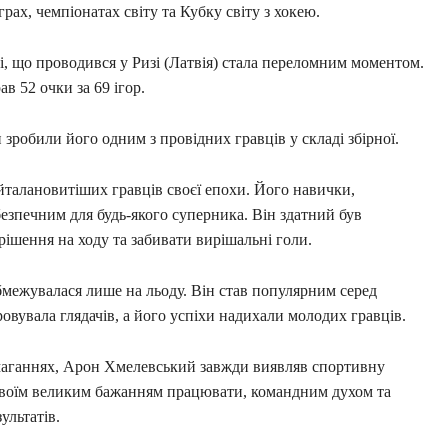
грах, чемпіонатах світу та Кубку світу з хокею.
ці, що проводився у Ризі (Латвія) стала переломним моментом.
в 52 очки за 69 ігор.
 зробили його одним з провідних гравців у складі збірної.
талановитіших гравців своєї епохи. Його навички,
езпечним для будь-якого суперника. Він здатний був
ішення на ходу та забивати вирішальні голи.
межувалася лише на льоду. Він став популярним серед
ровувала глядачів, а його успіхи надихали молодих гравців.
змаганнях, Арон Хмелевський завжди виявляв спортивну
й своїм великим бажанням працювати, командним духом та
ультатів.