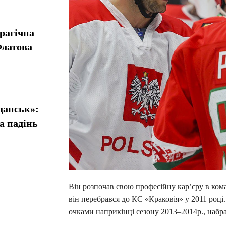
рагічна
Флатова
данськ»:
а падінь
Він розпочав свою професійну кар’єру в кома
він перебрався до КС «Краковія» у 2011 році.
очками наприкінці сезону 2013–2014р., набра