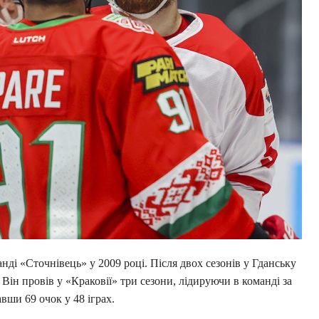
нді «Сточнівець» у 2009 році. Після двох сезонів у Гданську
 Він провів у «Краковії» три сезони, лідируючи в команді за
вши 69 очок у 48 іграх.