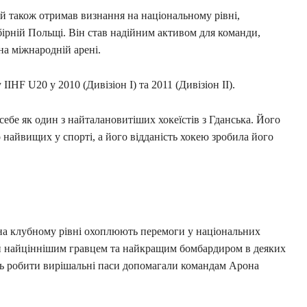
й також отримав визнання на національному рівні,
бірній Польщі. Він став надійним активом для команди,
на міжнародній арені.
IIHF U20 у 2010 (Дивізіон І) та 2011 (Дивізіон ІІ).
ебе як один з найталановитіших хокеїстів з Гданська. Його
 найвищих у спорті, а його відданість хокею зробила його
а клубному рівні охоплюють перемоги у національних
ний найціннішим гравцем та найкращим бомбардиром в деяких
ість робити вирішальні паси допомагали командам Арона