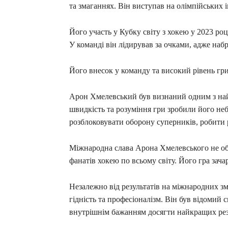
та змаганнях. Він виступав на олімпійських і
Його участь у Кубку світу з хокею у 2023 ро
У команді він лідирував за очками, адже набра
Його внесок у команду та високий рівень гри
Арон Хмелевський був визнаний одним з най
швидкість та розуміння гри зробили його неб
розблоковувати оборону суперників, робити р
Міжнародна слава Арона Хмелевського не об
фанатів хокею по всьому світу. Його гра зача
Незалежно від результатів на міжнародних 
гідність та професіоналізм. Він був відоми
внутрішнім бажанням досягти найкращих рез