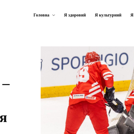
Головна
Я здоровий
Я культурний
Я
 –
я