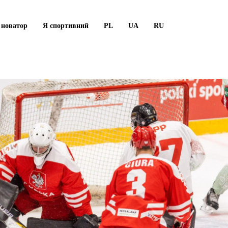
 новатор
Я спортивний
PL
UA
RU