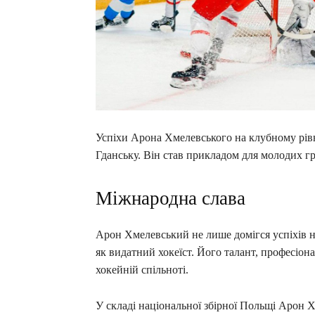
Успіхи Арона Хмелевського на клубному рів
Гданську. Він став прикладом для молодих гр
Міжнародна слава
Арон Хмелевський не лише домігся успіхів на
як видатний хокеїст. Його талант, професіона
хокейній спільноті.
У складі національної збірної Польщі Арон 