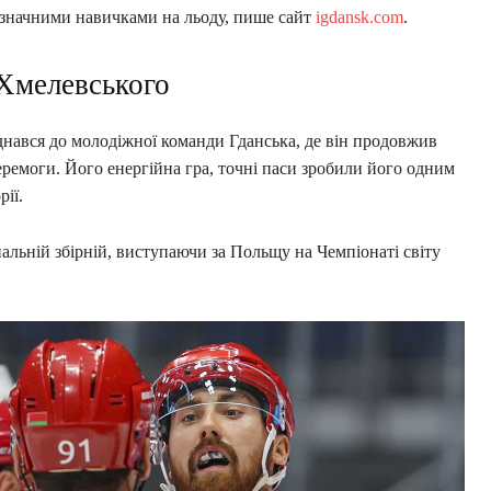
изначними навичками на льоду, пише сайт
igdansk.com
.
Хмелевського
нався до молодіжної команди Гданська, де він продовжив
еремоги. Його енергійна гра, точні паси зробили його одним
рії.
альній збірній, виступаючи за Польщу на Чемпіонаті світу