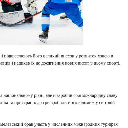
ні підкреслюють його великий внесок у розвиток хокею в
авців і надихав їх до досягнення нових висот у цьому спорті.
 національному рівні, але й заробив собі міжнародну славу
лізм та пристрасть до гри зробили його відомим у світовій
Хмелевський брав участь у численних міжнародних турнірах