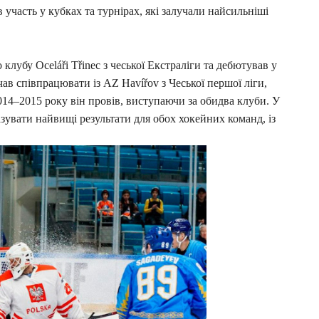
 участь у кубках та турнірах, які залучали найсильніші
лубу Oceláři Třinec з чеської Екстраліги та дебютував у
чав співпрацювати із AZ Havířov з Чеської першої ліги,
2014–2015 року він провів, виступаючи за обидва клуби. У
зувати найвищі результати для обох хокейних команд, із