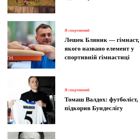
Я спортивний
Лешек Бляник — гімнаст,
якого названо елемент у
спортивній гімнастиці
Я спортивний
Томаш Валдох: футболіст,
підкорив Бундеслігу