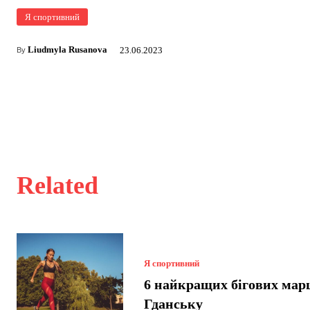
Я спортивний
Liudmyla Rusanova
23.06.2023
By
Related
Я спортивний
6 найкращих бігових мар
Гданську