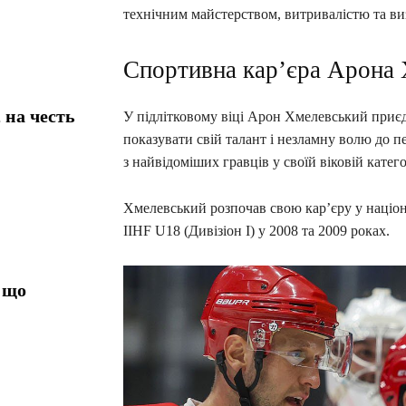
технічним майстерством, витривалістю та в
Спортивна кар’єра Арона 
 на честь
У підлітковому віці Арон Хмелевський приєд
показувати свій талант і незламну волю до п
з найвідоміших гравців у своїй віковій катего
Хмелевський розпочав свою кар’єру у націон
IIHF U18 (Дивізіон I) у 2008 та 2009 роках.
 що