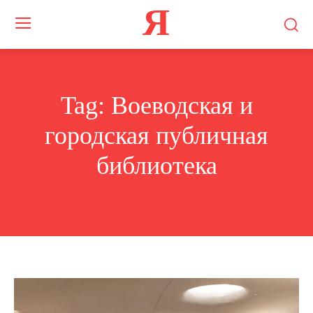
Я
Tag:
Воеводская и
городская публичная
библиотека