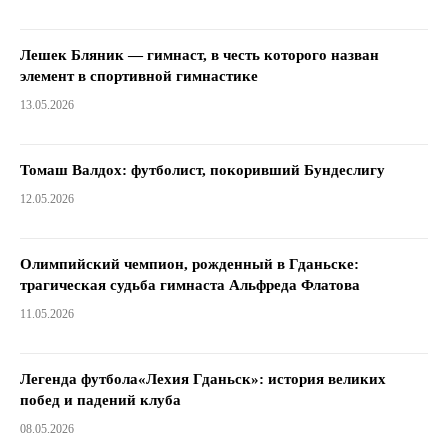
Лешек Бляник — гимнаст, в честь которого назван
элемент в спортивной гимнастике
13.05.2026
Томаш Валдох: футболист, покоривший Бундеслигу
12.05.2026
Олимпийский чемпион, рожденный в Гданьске:
трагическая судьба гимнаста Альфреда Флатова
11.05.2026
Легенда футбола«Лехия Гданьск»: история великих
побед и падений клуба
08.05.2026