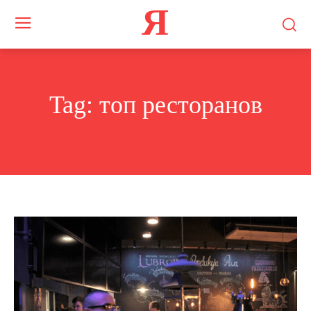
Я
Tag:
топ ресторанов