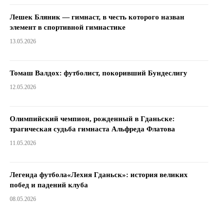
Лешек Бляник — гимнаст, в честь которого назван
элемент в спортивной гимнастике
13.05.2026
Томаш Валдох: футболист, покоривший Бундеслигу
12.05.2026
Олимпийский чемпион, рожденный в Гданьске:
трагическая судьба гимнаста Альфреда Флатова
11.05.2026
Легенда футбола«Лехия Гданьск»: история великих
побед и падений клуба
08.05.2026