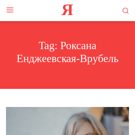
Я
Tag:
Роксана
Енджеевская-Врубель