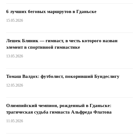
6 лучших беговых маршрутов в Гданьске
15.05.2026
Лешек Бляник — гимнаст, в честь которого назван
элемент в спортивной гимнастике
13.05.2026
Томаш Валдох: футболист, покоривший Бундеслигу
12.05.2026
Олимпийский чемпион, рожденный в Гданьске:
трагическая судьба гимнаста Альфреда Флатова
11.05.2026