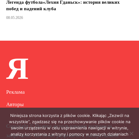
Легенда футбола«Лехия Гданьск»: история великих
побед и падений клуба
08.05.2026
Я
Реклама
Авторы
Niniejsza strona korzysta z plików cookie. Klikając „Zezwól na
wszystkie”, zgadzasz się na przechowywanie plików cookie na
Copyright © Полное использование материала
swoim urządzeniu w celu usprawnienia nawigacji w witrynie,
analizy korzystania z witryny i pomocy w naszych działaniach
запрещено. Частично разрешено с гиперссылкой.