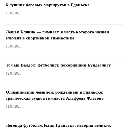
6 лучших беговых маршрутов в Гданьске
15.05.2026
Лешек Бляник — гимнаст, в честь которого назван
элемент в спортивной гимнастике
13.05.2026
Томаш Валдох: футболист, покоривший Бундеслигу
12.05.2026
Олимпийский чемпион, рожденный в Гданьске:
трагическая судьба гимнаста Альфреда Флатова
11.05.2026
Легенда футбола«Лехия Гданьск»: история великих