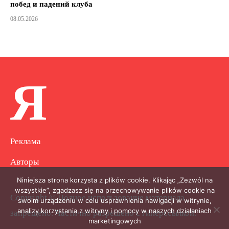
побед и падений клуба
08.05.2026
Я
Реклама
Авторы
Niniejsza strona korzysta z plików cookie. Klikając „Zezwól na
wszystkie”, zgadzasz się na przechowywanie plików cookie na
Copyright © Полное использование материала
swoim urządzeniu w celu usprawnienia nawigacji w witrynie,
analizy korzystania z witryny i pomocy w naszych działaniach
запрещено. Частично разрешено с гиперссылкой.
marketingowych