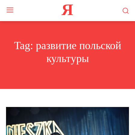
Я
Tag:
развитие польской
культуры