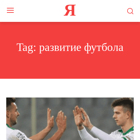
Я
Tag:
развитие футбола