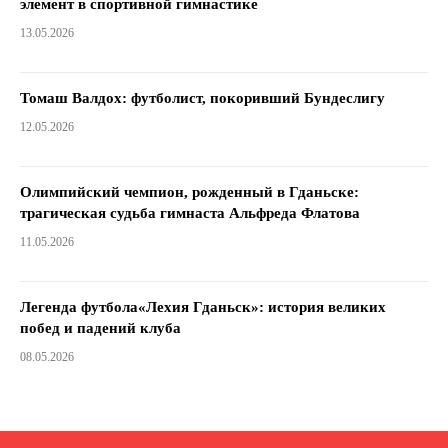
элемент в спортивной гимнастике
13.05.2026
Томаш Валдох: футболист, покоривший Бундеслигу
12.05.2026
Олимпийский чемпион, рожденный в Гданьске:
трагическая судьба гимнаста Альфреда Флатова
11.05.2026
Легенда футбола«Лехия Гданьск»: история великих
побед и падений клуба
08.05.2026