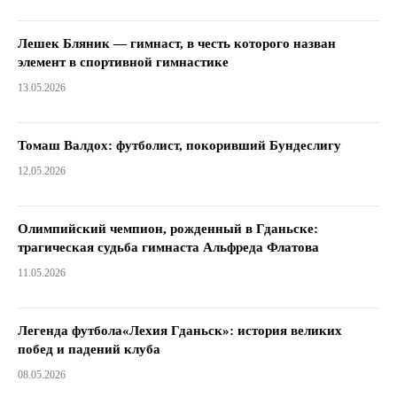
Лешек Бляник — гимнаст, в честь которого назван
элемент в спортивной гимнастике
13.05.2026
Томаш Валдох: футболист, покоривший Бундеслигу
12.05.2026
Олимпийский чемпион, рожденный в Гданьске:
трагическая судьба гимнаста Альфреда Флатова
11.05.2026
Легенда футбола«Лехия Гданьск»: история великих
побед и падений клуба
08.05.2026