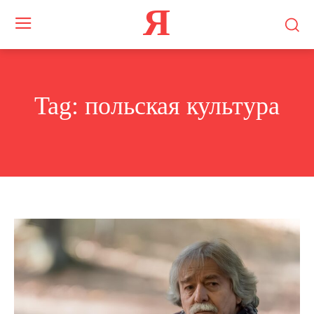
Я
Tag:
польская культура