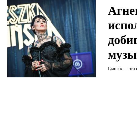
Агне
испо
доби
музы
Гданьск — это 