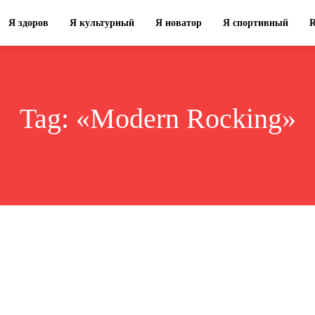
Я здоров
Я культурный
Я новатор
Я спортивный
Tag:
«Modern Rocking»