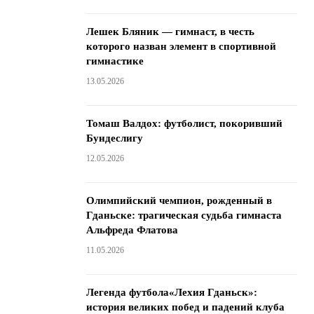
Лешек Бляник — гимнаст, в честь
которого назван элемент в спортивной
гимнастике
13.05.2026
Томаш Валдох: футболист, покоривший
Бундеслигу
12.05.2026
Олимпийский чемпион, рожденный в
Гданьске: трагическая судьба гимнаста
Альфреда Флатова
11.05.2026
Легенда футбола«Лехия Гданьск»:
история великих побед и падений клуба