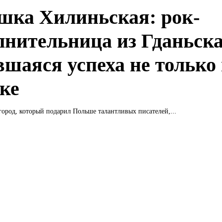
шка Хилиньская: рок-
лнительница из Гданьска
вшаяся успеха не только
ке
город, который подарил Польше талантливых писателей,...