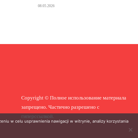
08.05.2026
Copyright © Полное использование материала
запрещено. Частично разрешено с
гиперссылкой.
eniu w celu usprawnienia nawigacji w witrynie, analizy korzystania