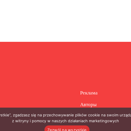
Реклама
Авторы
zystkie”, zgadzasz się na przechowywanie plików cookie na swoim urządz
z witryny i pomocy w naszych działaniach marketingowych
Zezwól na wszystkie