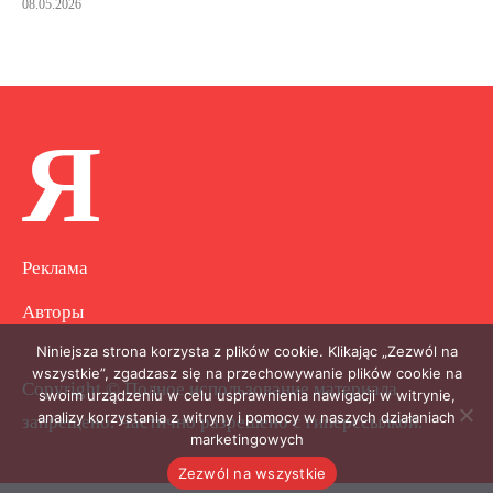
08.05.2026
Я
Реклама
Авторы
Niniejsza strona korzysta z plików cookie. Klikając „Zezwól na
wszystkie”, zgadzasz się na przechowywanie plików cookie na
Copyright © Полное использование материала
swoim urządzeniu w celu usprawnienia nawigacji w witrynie,
analizy korzystania z witryny i pomocy w naszych działaniach
запрещено. Частично разрешено с гиперссылкой.
marketingowych
Zezwól na wszystkie