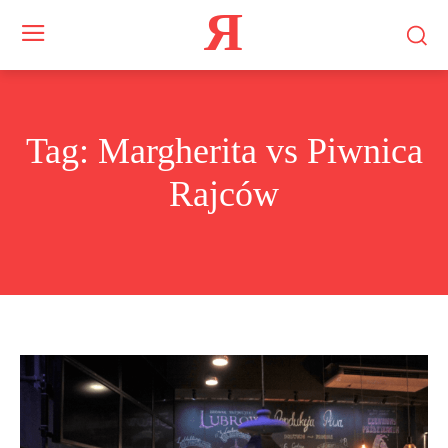
Я
Tag:
Margherita vs Piwnica
Rajców