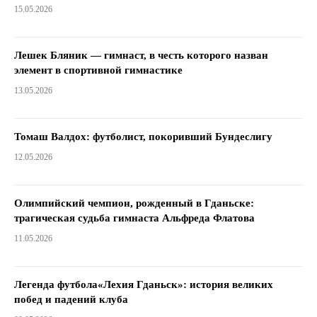
15.05.2026
Лешек Бляник — гимнаст, в честь которого назван
элемент в спортивной гимнастике
13.05.2026
Томаш Валдох: футболист, покоривший Бундеслигу
12.05.2026
Олимпийский чемпион, рожденный в Гданьске:
трагическая судьба гимнаста Альфреда Флатова
11.05.2026
Легенда футбола«Лехия Гданьск»: история великих
побед и падений клуба