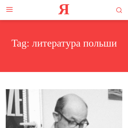
Я
Tag:
литература польши