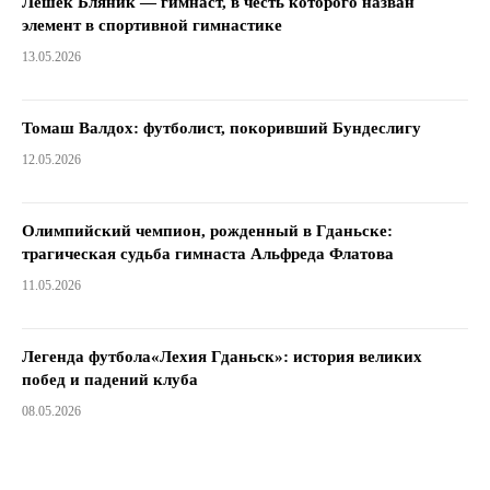
Лешек Бляник — гимнаст, в честь которого назван
элемент в спортивной гимнастике
13.05.2026
Томаш Валдох: футболист, покоривший Бундеслигу
12.05.2026
Олимпийский чемпион, рожденный в Гданьске:
трагическая судьба гимнаста Альфреда Флатова
11.05.2026
Легенда футбола«Лехия Гданьск»: история великих
побед и падений клуба
08.05.2026