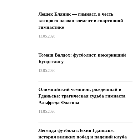
Лешек Бляник — гимнаст, в честь
которого назван элемент в спортивной
гимнастике
13.05.2026
Томаш Валдох: футболист, покоривший
Бундеслигу
12.05.2026
Олимпийский чемпион, рожденный в
Гданьске: трагическая судьба гимнаста
Альфреда Флатова
11.05.2026
Легенда футбола«Лехия Гданьск»:
история великих побед и падений клуба