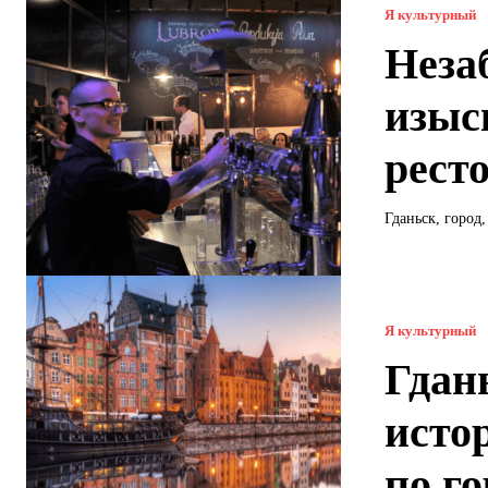
Я культурный
Неза
изыс
рест
Гданьск, город
Я культурный
Гдан
исто
по г