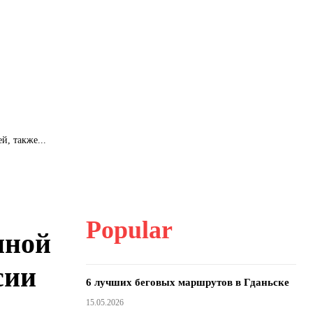
й, также...
Popular
нной
сии
6 лучших беговых маршрутов в Гданьске
15.05.2026