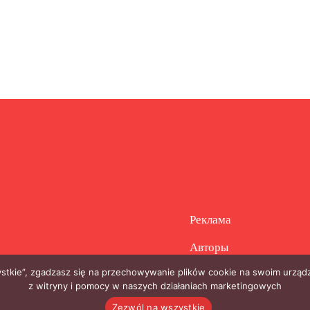
Реклама
Авторы
zystkie”, zgadzasz się na przechowywanie plików cookie na swoim urządz
z witryny i pomocy w naszych działaniach marketingowych
Zezwól na wszystkie