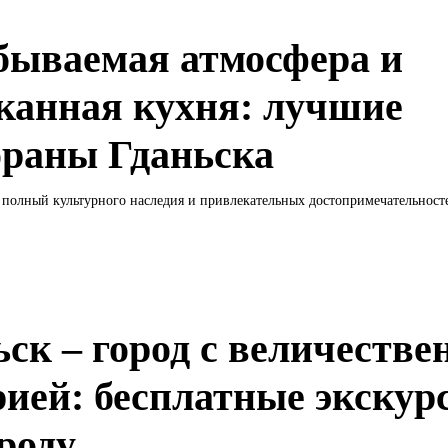
бываемая атмосфера и
канная кухня: лучшие
ораны Гданьска
, полный культурного наследия и привлекательных достопримечательносте
ьск – город с величестве
рией: бесплатные экскур
ороду