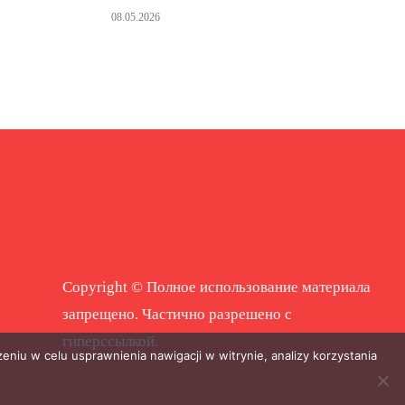
08.05.2026
Copyright © Полное использование материала
запрещено. Частично разрешено с
гиперссылкой.
eniu w celu usprawnienia nawigacji w witrynie, analizy korzystania