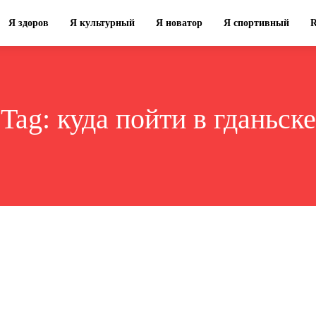
Я здоров
Я культурный
Я новатор
Я спортивный
Tag:
куда пойти в гданьске