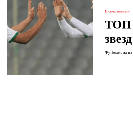
Я спортивный
ТОП 
звез
Футболисты из 