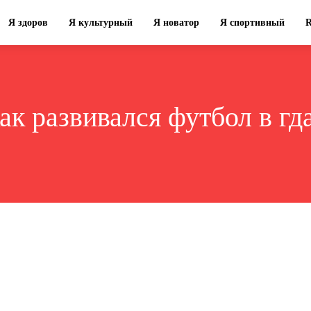
Я здоров
Я культурный
Я новатор
Я спортивный
ак развивался футбол в гд