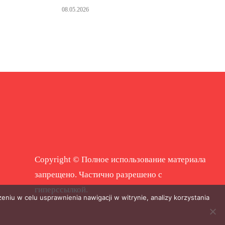
08.05.2026
Copyright © Полное использование материала
запрещено. Частично разрешено с
гиперссылкой.
eniu w celu usprawnienia nawigacji w witrynie, analizy korzystania