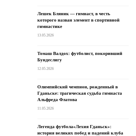
Лешек Бляник — гимнаст, в честь
которого назван элемент в спортивной
гимнастике
13.05.2026
Томаш Валдох: футболист, покоривший
Бундеслигу
12.05.2026
Олимпийский чемпион, рожденный в
Гданьске: трагическая судьба гимнаста
Альфреда Флатова
11.05.2026
Легенда футбола«Лехия Гданьск»:
история великих побед и падений клуба