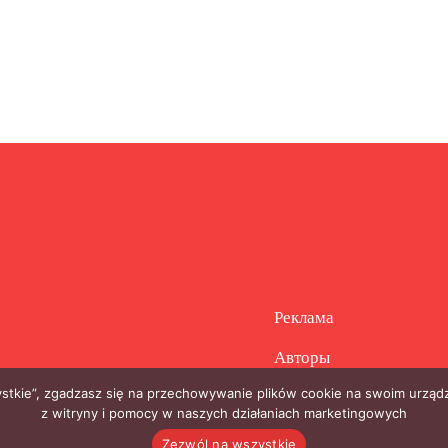
Реклама
Авторы
zystkie”, zgadzasz się na przechowywanie plików cookie na swoim urządz
z witryny i pomocy w naszych działaniach marketingowych
Zezwól na wszystkie