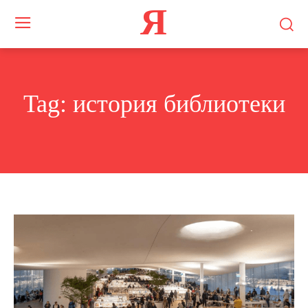
Я
Tag:
история библиотеки