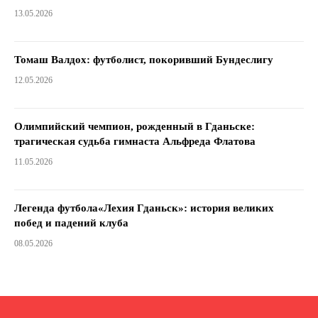
13.05.2026
Томаш Валдох: футболист, покоривший Бундеслигу
12.05.2026
Олимпийский чемпион, рожденный в Гданьске:
трагическая судьба гимнаста Альфреда Флатова
11.05.2026
Легенда футбола«Лехия Гданьск»: история великих
побед и падений клуба
08.05.2026