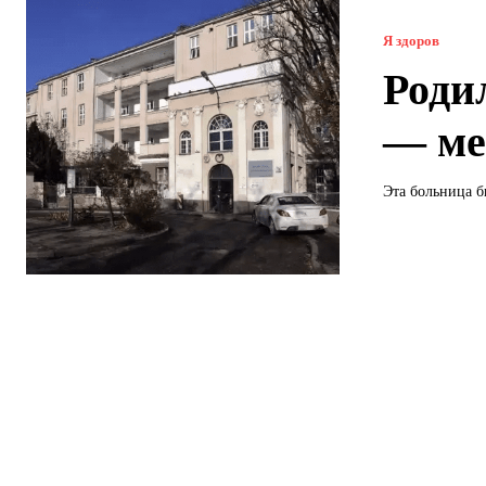
Я здоров
Роди
— ме
Эта больница б