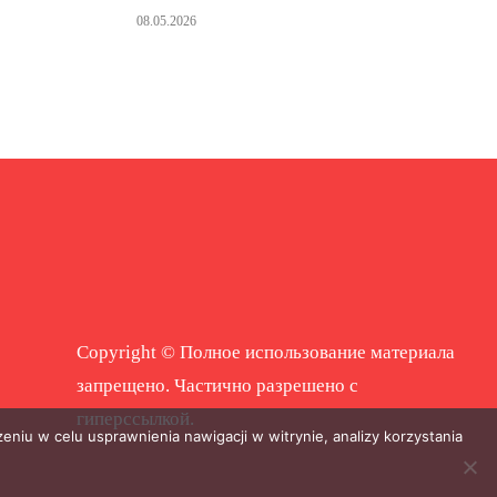
08.05.2026
Copyright © Полное использование материала
запрещено. Частично разрешено с
гиперссылкой.
eniu w celu usprawnienia nawigacji w witrynie, analizy korzystania