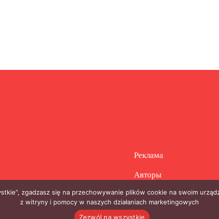
Реклама
Авторы
zystkie”, zgadzasz się na przechowywanie plików cookie na swoim urządz
z witryny i pomocy w naszych działaniach marketingowych
Zezwól na wszystkie