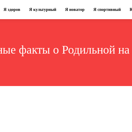
Я здоров
Я культурный
Я новатор
Я спортивный
ные факты о Родильной на