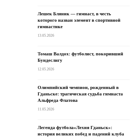
Лешек Бляник — гимнаст, в честь
которого назван элемент в спортивной
гимнастике
13.05.2026
Томаш Валдох: футболист, покоривший
Бундеслигу
12.05.2026
Олимпийский чемпион, рожденный в
Гданьске: трагическая судьба гимнаста
Альфреда Флатова
11.05.2026
Легенда футбола«Лехия Гданьск»:
история великих побед и падений клуба