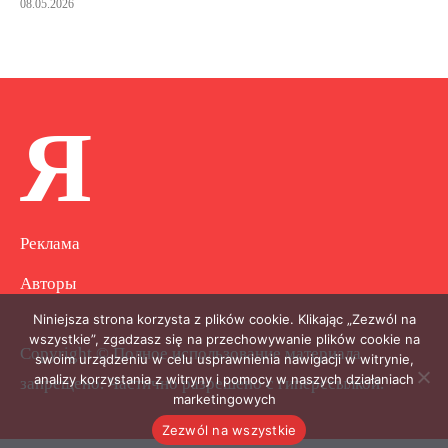
08.05.2026
Я
Реклама
Авторы
Niniejsza strona korzysta z plików cookie. Klikając „Zezwól na
wszystkie”, zgadzasz się na przechowywanie plików cookie na
Copyright © Полное использование материала
swoim urządzeniu w celu usprawnienia nawigacji w witrynie,
analizy korzystania z witryny i pomocy w naszych działaniach
запрещено. Частично разрешено с гиперссылкой.
marketingowych
Zezwól na wszystkie