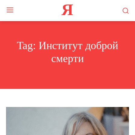
Я
Tag:
Институт доброй
смерти