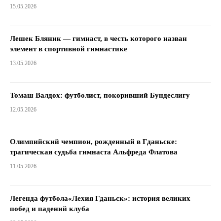
15.05.2026
Лешек Бляник — гимнаст, в честь которого назван
элемент в спортивной гимнастике
13.05.2026
Томаш Валдох: футболист, покоривший Бундеслигу
12.05.2026
Олимпийский чемпион, рожденный в Гданьске:
трагическая судьба гимнаста Альфреда Флатова
11.05.2026
Легенда футбола«Лехия Гданьск»: история великих
побед и падений клуба