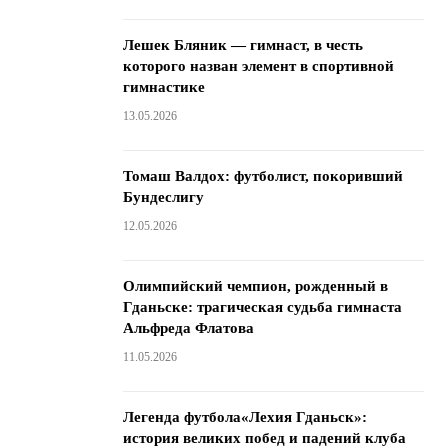
Лешек Бляник — гимнаст, в честь
которого назван элемент в спортивной
гимнастике
13.05.2026
Томаш Валдох: футболист, покоривший
Бундеслигу
12.05.2026
Олимпийский чемпион, рожденный в
Гданьске: трагическая судьба гимнаста
Альфреда Флатова
11.05.2026
Легенда футбола«Лехия Гданьск»:
история великих побед и падений клуба