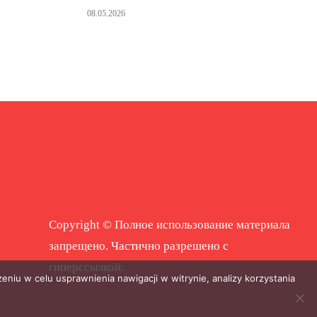
08.05.2026
Copyright © Полное использование материала
запрещено. Частично разрешено с
гиперссылкой.
eniu w celu usprawnienia nawigacji w witrynie, analizy korzystania