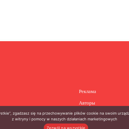
Реклама
Авторы
zystkie”, zgadzasz się na przechowywanie plików cookie na swoim urządz
z witryny i pomocy w naszych działaniach marketingowych
Zezwól na wszystkie