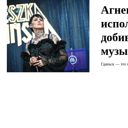
Агне
испо
доби
музы
Гданьск — это 