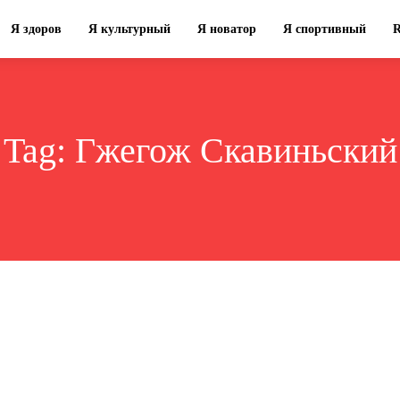
Я здоров
Я культурный
Я новатор
Я спортивный
Tag:
Гжегож Скавиньский