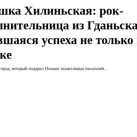
шка Хилиньская: рок-
лнительница из Гданьска
вшаяся успеха не только
ке
город, который подарил Польше талантливых писателей,...