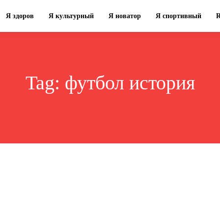
Я здоров
Я культурный
Я новатор
Я спортивный
Tag:
футбол история