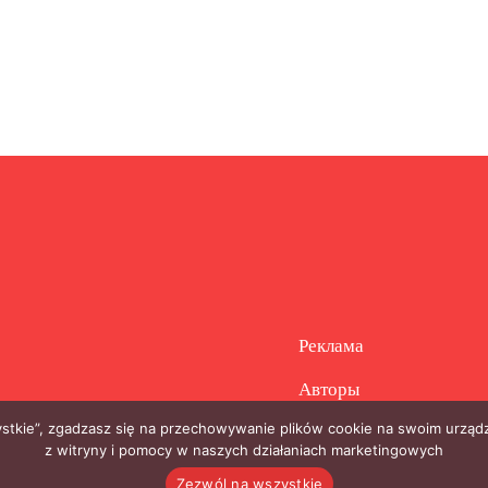
Реклама
Авторы
zystkie”, zgadzasz się na przechowywanie plików cookie na swoim urządz
z witryny i pomocy w naszych działaniach marketingowych
Zezwól na wszystkie