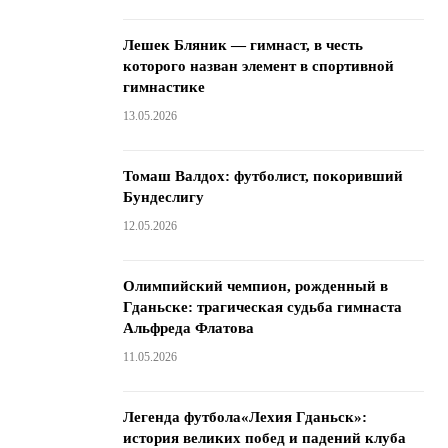
Лешек Бляник — гимнаст, в честь
которого назван элемент в спортивной
гимнастике
13.05.2026
Томаш Валдох: футболист, покоривший
Бундеслигу
12.05.2026
Олимпийский чемпион, рожденный в
Гданьске: трагическая судьба гимнаста
Альфреда Флатова
11.05.2026
Легенда футбола«Лехия Гданьск»:
история великих побед и падений клуба