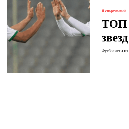
Я спортивный
ТОП 
звез
Футболисты из 