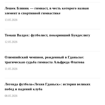
Лешек Бляник — гимнаст, в честь которого назван
элемент в спортивной гимнастике
13.05.2026
Томаш Валдох: футболист, покоривший Бундеслигу
12.05.2026
Олимпийский чемпион, рожденный в Гданьске:
трагическая судьба гимнаста Альфреда Флатова
11.05.2026
Легенда футбола«Лехия Гданьск»: история великих
побед и падений клуба
08.05.2026