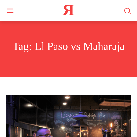
Я
Tag:
El Paso vs Maharaja