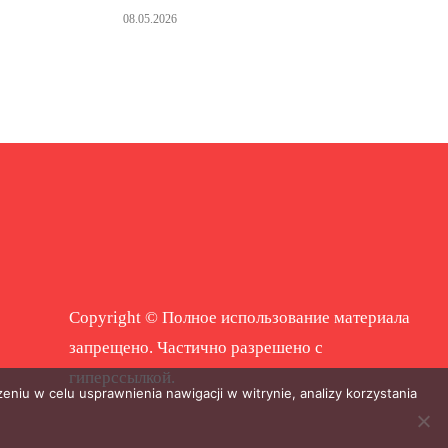
08.05.2026
Copyright © Полное использование материала
запрещено. Частично разрешено с
гиперссылкой.
eniu w celu usprawnienia nawigacji w witrynie, analizy korzystania