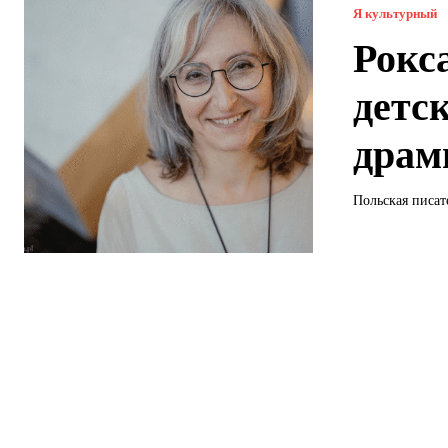
Я культурный
Рокс
детс
драм
Польская писат