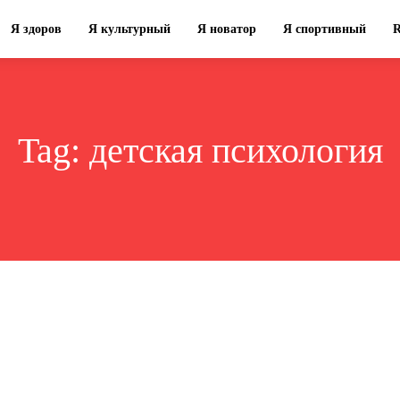
Я здоров
Я культурный
Я новатор
Я спортивный
Tag:
детская психология