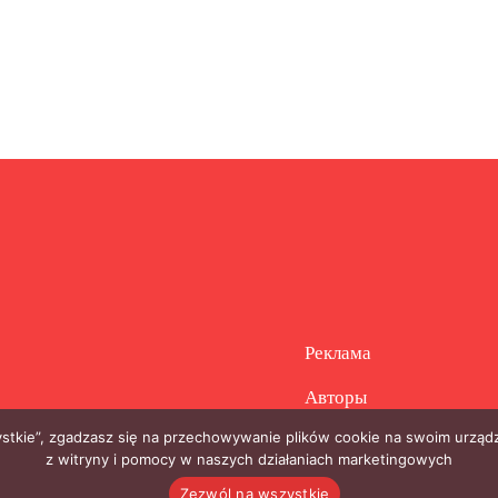
Реклама
Авторы
zystkie”, zgadzasz się na przechowywanie plików cookie na swoim urządz
z witryny i pomocy w naszych działaniach marketingowych
Zezwól na wszystkie