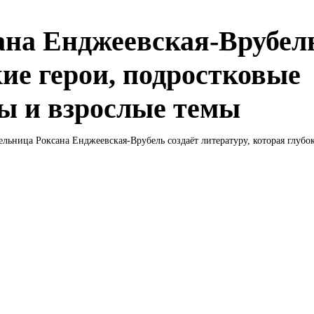
ана Енджеевская-Врубел
кие герои, подростковые
ы и взрослые темы
ельница Роксана Енджеевская-Врубель создаёт литературу, которая глубоко