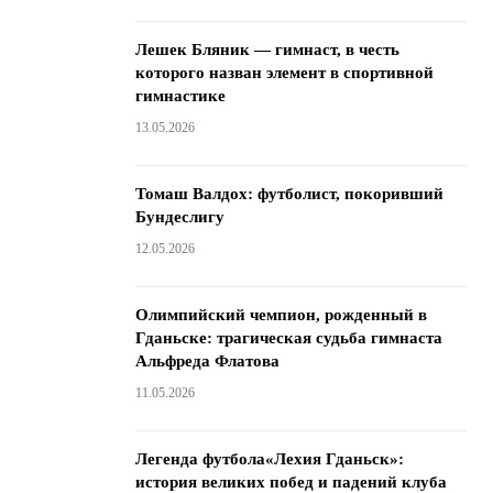
Лешек Бляник — гимнаст, в честь
которого назван элемент в спортивной
гимнастике
13.05.2026
Томаш Валдох: футболист, покоривший
Бундеслигу
12.05.2026
Олимпийский чемпион, рожденный в
Гданьске: трагическая судьба гимнаста
Альфреда Флатова
11.05.2026
Легенда футбола«Лехия Гданьск»:
история великих побед и падений клуба