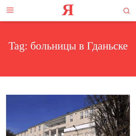
Я
Tag:
больницы в Гданьске