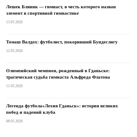
Лешек Бляник — гимнаст, в честь которого назван
элемент в спортивной гимнастике
13.05.2026
Томаш Валдох: футболист, покоривший Бундеслигу
12.05.2026
Олимпийский чемпион, рожденный в Гданьске:
трагическая судьба гимнаста Альфреда Флатова
11.05.2026
Легенда футбола«Лехия Гданьск»: история великих
побед и падений клуба
08.05.2026