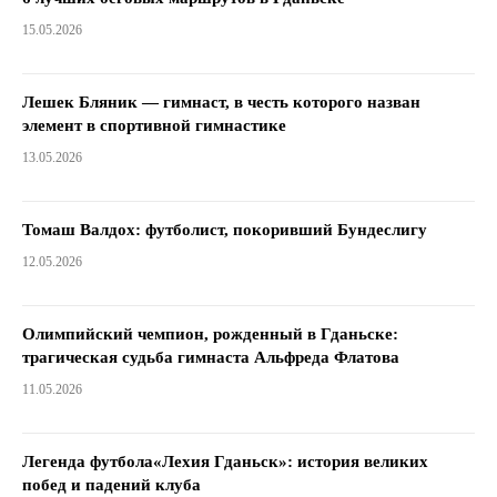
15.05.2026
Лешек Бляник — гимнаст, в честь которого назван
элемент в спортивной гимнастике
13.05.2026
Томаш Валдох: футболист, покоривший Бундеслигу
12.05.2026
Олимпийский чемпион, рожденный в Гданьске:
трагическая судьба гимнаста Альфреда Флатова
11.05.2026
Легенда футбола«Лехия Гданьск»: история великих
побед и падений клуба