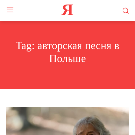
Я
Tag:
авторская песня в
Польше