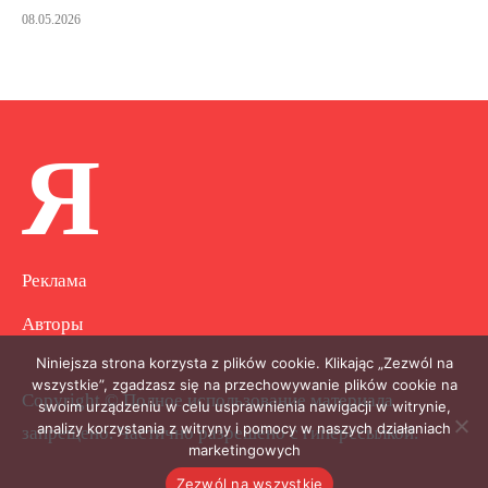
08.05.2026
Я
Реклама
Авторы
Niniejsza strona korzysta z plików cookie. Klikając „Zezwól na
wszystkie”, zgadzasz się na przechowywanie plików cookie na
Copyright © Полное использование материала
swoim urządzeniu w celu usprawnienia nawigacji w witrynie,
analizy korzystania z witryny i pomocy w naszych działaniach
запрещено. Частично разрешено с гиперссылкой.
marketingowych
Zezwól na wszystkie