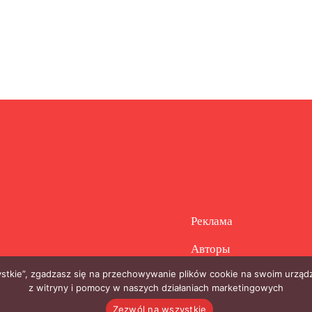
Реклама
Авторы
zystkie”, zgadzasz się na przechowywanie plików cookie na swoim urządz
z witryny i pomocy w naszych działaniach marketingowych
Zezwól na wszystkie