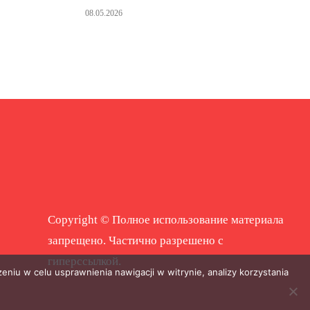
08.05.2026
Copyright © Полное использование материала
запрещено. Частично разрешено с
гиперссылкой.
eniu w celu usprawnienia nawigacji w witrynie, analizy korzystania