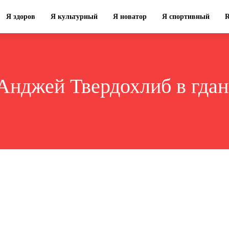
Я здоров
Я культурный
Я новатор
Я спортивный
Анджей Твердохлиб в гдан