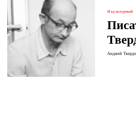
Я культурный
Писа
Твер
Анджей Твердох