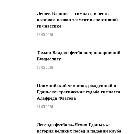
Лешек Бляник — гимнаст, в честь
которого назван элемент в спортивной
гимнастике
13.05.2026
Томаш Валдох: футболист, покоривший
Бундеслигу
12.05.2026
Олимпийский чемпион, рожденный в
Гданьске: трагическая судьба гимнаста
Альфреда Флатова
11.05.2026
Легенда футбола«Лехия Гданьск»:
история великих побед и падений клуба