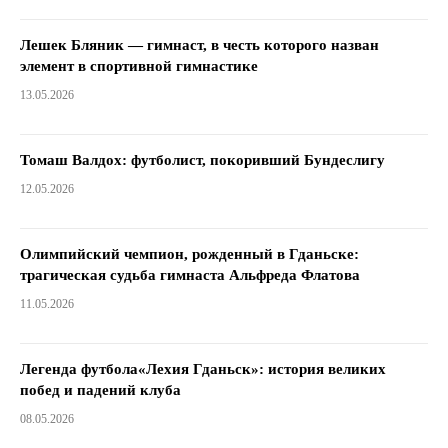
Лешек Бляник — гимнаст, в честь которого назван
элемент в спортивной гимнастике
13.05.2026
Томаш Валдох: футболист, покоривший Бундеслигу
12.05.2026
Олимпийский чемпион, рожденный в Гданьске:
трагическая судьба гимнаста Альфреда Флатова
11.05.2026
Легенда футбола«Лехия Гданьск»: история великих
побед и падений клуба
08.05.2026