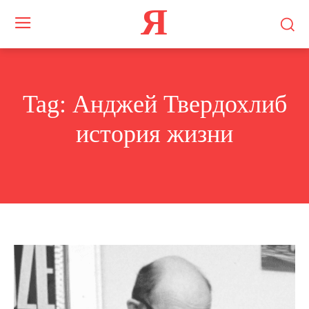
Я
Tag:
Анджей Твердохлиб
история жизни