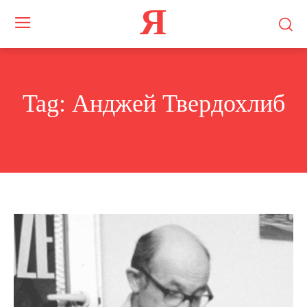
Я
Tag:
Анджей Твердохлиб