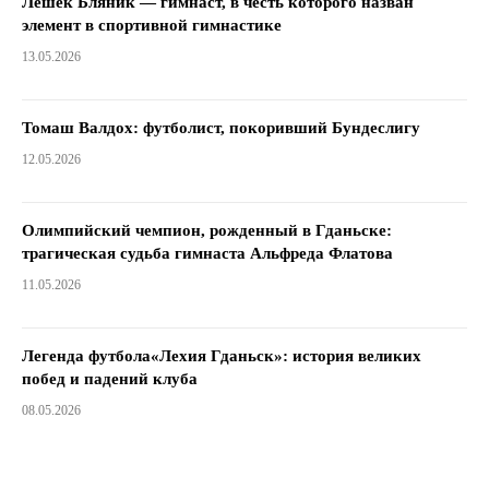
Лешек Бляник — гимнаст, в честь которого назван
элемент в спортивной гимнастике
13.05.2026
Томаш Валдох: футболист, покоривший Бундеслигу
12.05.2026
Олимпийский чемпион, рожденный в Гданьске:
трагическая судьба гимнаста Альфреда Флатова
11.05.2026
Легенда футбола«Лехия Гданьск»: история великих
побед и падений клуба
08.05.2026