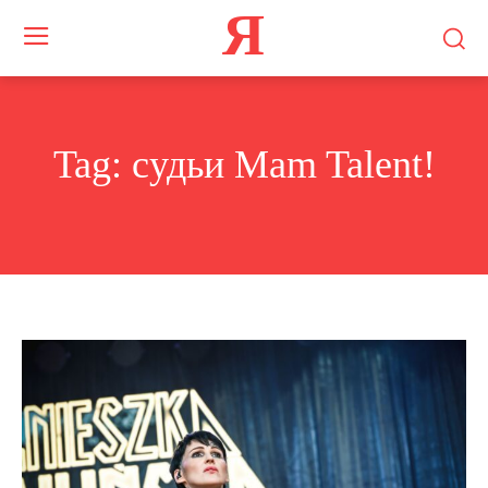
Я
Tag:
судьи Mam Talent!