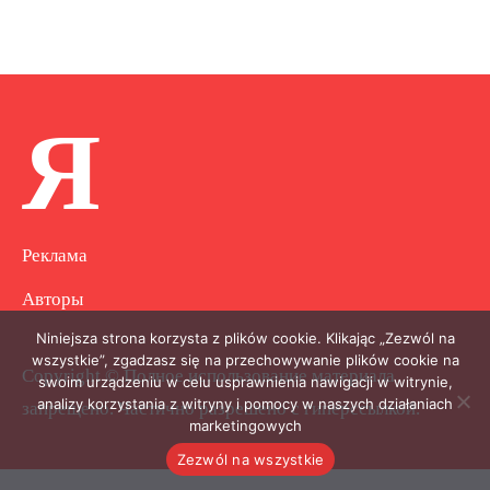
Я
Реклама
Авторы
Niniejsza strona korzysta z plików cookie. Klikając „Zezwól na
wszystkie”, zgadzasz się na przechowywanie plików cookie na
Copyright © Полное использование материала
swoim urządzeniu w celu usprawnienia nawigacji w witrynie,
analizy korzystania z witryny i pomocy w naszych działaniach
запрещено. Частично разрешено с гиперссылкой.
marketingowych
Zezwól na wszystkie
.
.
.