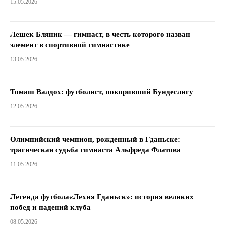
15.05.2026
Лешек Бляник — гимнаст, в честь которого назван
элемент в спортивной гимнастике
13.05.2026
Томаш Валдох: футболист, покоривший Бундеслигу
12.05.2026
Олимпийский чемпион, рожденный в Гданьске:
трагическая судьба гимнаста Альфреда Флатова
11.05.2026
Легенда футбола«Лехия Гданьск»: история великих
побед и падений клуба
08.05.2026