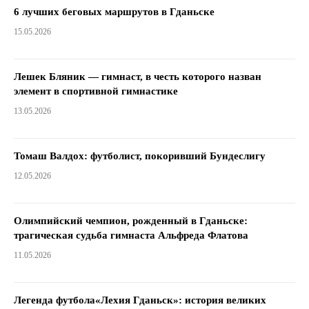
6 лучших беговых маршрутов в Гданьске
15.05.2026
Лешек Бляник — гимнаст, в честь которого назван
элемент в спортивной гимнастике
13.05.2026
Томаш Валдох: футболист, покоривший Бундеслигу
12.05.2026
Олимпийский чемпион, рожденный в Гданьске:
трагическая судьба гимнаста Альфреда Флатова
11.05.2026
Легенда футбола«Лехия Гданьск»: история великих