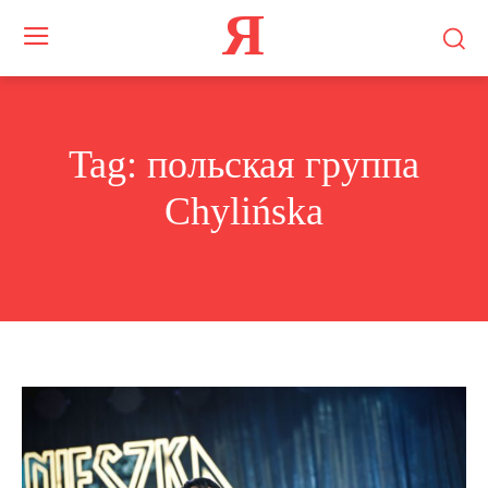
Я
Tag:
польская группа
Chylińska