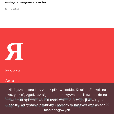
побед и падений клуба
08.05.2026
Я
Реклама
Авторы
Niniejsza strona korzysta z plików cookie. Klikając „Zezwól na
wszystkie”, zgadzasz się na przechowywanie plików cookie na
Copyright © Полное использование материала
swoim urządzeniu w celu usprawnienia nawigacji w witrynie,
analizy korzystania z witryny i pomocy w naszych działaniach
запрещено. Частично разрешено с гиперссылкой.
marketingowych