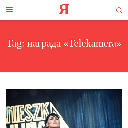
Я
Tag:
награда «Telekamera»