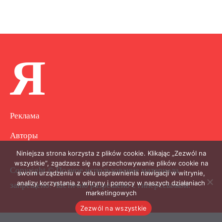
Я
Реклама
Авторы
Niniejsza strona korzysta z plików cookie. Klikając „Zezwól na
wszystkie”, zgadzasz się na przechowywanie plików cookie na
Copyright © Полное использование материала
swoim urządzeniu w celu usprawnienia nawigacji w witrynie,
analizy korzystania z witryny i pomocy w naszych działaniach
запрещено. Частично разрешено с гиперссылкой.
marketingowych
Zezwól na wszystkie
.
.
.