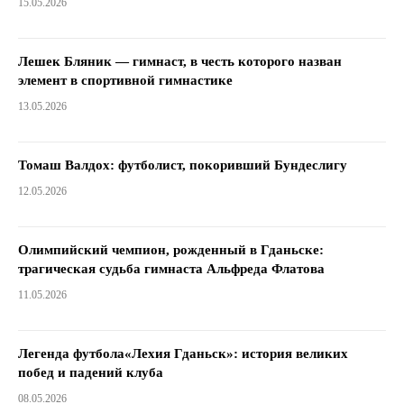
15.05.2026
Лешек Бляник — гимнаст, в честь которого назван
элемент в спортивной гимнастике
13.05.2026
Томаш Валдох: футболист, покоривший Бундеслигу
12.05.2026
Олимпийский чемпион, рожденный в Гданьске:
трагическая судьба гимнаста Альфреда Флатова
11.05.2026
Легенда футбола«Лехия Гданьск»: история великих
побед и падений клуба
08.05.2026