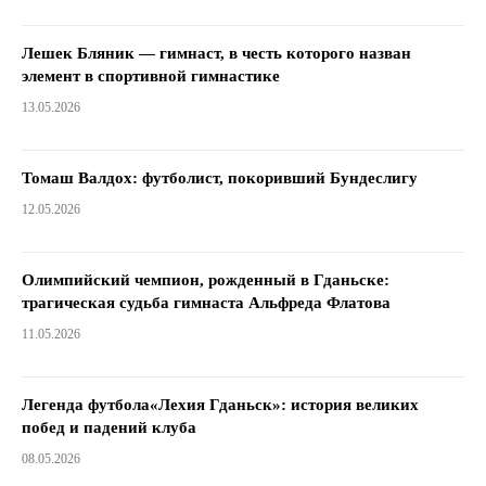
Лешек Бляник — гимнаст, в честь которого назван
элемент в спортивной гимнастике
13.05.2026
Томаш Валдох: футболист, покоривший Бундеслигу
12.05.2026
Олимпийский чемпион, рожденный в Гданьске:
трагическая судьба гимнаста Альфреда Флатова
11.05.2026
Легенда футбола«Лехия Гданьск»: история великих
побед и падений клуба
08.05.2026