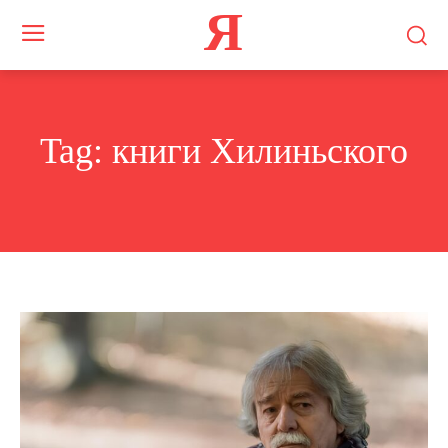
Я
Tag:
книги Хилиньского